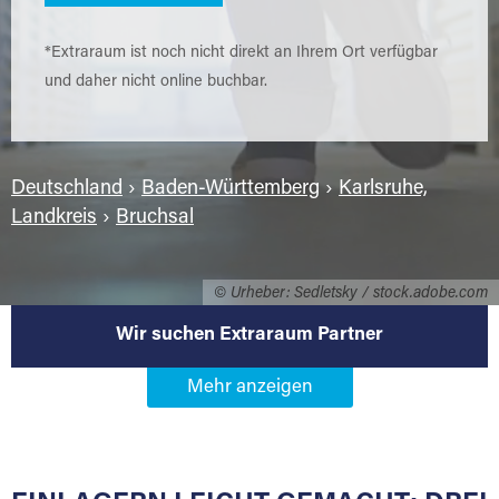
*Extraraum ist noch nicht direkt an Ihrem Ort verfügbar
und daher nicht online buchbar.
Deutschland
›
Baden-Württemberg
›
Karlsruhe,
Landkreis
›
Bruchsal
© Urheber: Sedletsky / stock.adobe.com
Wir suchen Extraraum Partner
Werden Sie Extraraum Partner in
76646 Bruchsal