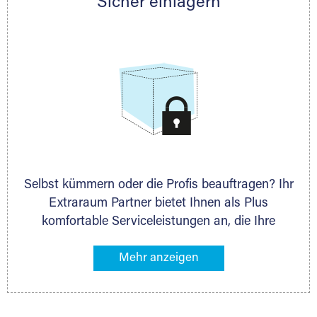
Sicher einlagern
persönlich hinsichtlich Lagervolumen und zu
allen weiteren Fragen, die Sie haben.
Selbst kümmern oder die Profis beauftragen? Ihr
Extraraum Partner bietet Ihnen als Plus
komfortable Serviceleistungen an, die Ihre
Lagerung besonders bequem machen. Dazu
gehören z. B. Verpackungsservice, Lieferung von
Packmaterial sowie Abholung und Rückholung.
Ihr Lagergut wird bei Ihrem Extraraum Partner
sicher verwahrt: trocken, staubfrei, auf Wunsch