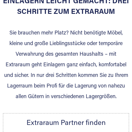
EINLAGERN LEICHT GEMACHT: DREI
Sie bieten Kunden Lagerraum zur Miete, der
für die Einlagerung von Umzugsgut gebaut
SCHRITTE ZUM EXTRARAUM
wurde? Werden Sie jetzt Extraraum Partner
und generieren Sie über das Portal neue
Sie brauchen mehr Platz? Nicht benötigte Möbel,
Lagerkunden und Vermietungen.
kleine und große Lieblingsstücke oder temporäre
Ihre Vorteile als Extraraum Partner:
Verwahrung des gesamten Haushalts – mit
Marktgerechte Preise
Digitale Buchungsplattform
Extraraum geht Einlagern ganz einfach, komfortabel
Flexibel auf Sie ausgerichtet
und sicher. In nur drei Schritten kommen Sie zu Ihrem
Gewinnung von Neukunden
Lagerraum beim Profi für die Lagerung von nahezu
Sprechen Sie uns an, wir freuen uns auf Ihre
allen Gütern in verschiedenen Lagergrößen.
Nachricht.
Ihre Ansprechpartnerin:
Thorsten Klemt
Extraraum Partner finden
Telefon:
+49 6145 5442 - 404