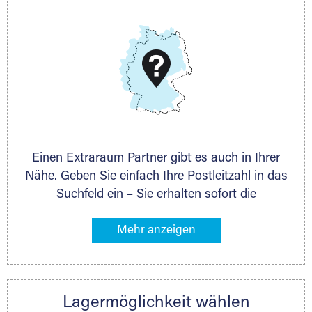
E-Mail:
thorsten.klemt@extraraum.de
DMG Aktiengesellschaft
Schieferstein 11A
65439 Flörsheim
www.dmg-ag.com
Einen Extraraum Partner gibt es auch in Ihrer
Nähe. Geben Sie einfach Ihre Postleitzahl in das
Suchfeld ein – Sie erhalten sofort die
Kontaktdaten des Partners mit
Lagermöglichkeiten in Ihrer Nähe. An zahlreichen
Orten können Sie anschließend Ihren Lagerraum
direkt online mieten. Gibt es Extraraum noch
nicht an Ihrem Ort, kontaktieren Sie den
Lagermöglichkeit wählen
nächstgelegenen Partner und besprechen alles