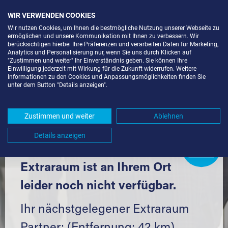
WIR VERWENDEN COOKIES
Wir nutzen Cookies, um Ihnen die bestmögliche Nutzung unserer Webseite zu
ermöglichen und unsere Kommunikation mit Ihnen zu verbessern. Wir
berücksichtigen hierbei Ihre Präferenzen und verarbeiten Daten für Marketing,
Analytics und Personalisierung nur, wenn Sie uns durch Klicken auf
"Zustimmen und weiter" Ihr Einverständnis geben. Sie können Ihre
Einwilligung jederzeit mit Wirkung für die Zukunft widerrufen. Weitere
LAGERBOX IN BRUCHSAL (76646)
Informationen zu den Cookies und Anpassungsmöglichkeiten finden Sie
unter dem Button "Details anzeigen".
UND UMGEBUNG *
Komfortabel einlagern mit Extraraum
Zustimmen und weiter
Ablehnen
Details anzeigen
Extraraum
Partner
werden?
Hier klicken
Extraraum ist an Ihrem Ort
leider noch nicht verfügbar.
Ihr nächstgelegener Extraraum