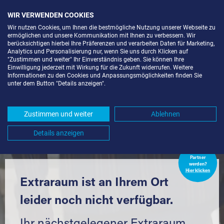
WIR VERWENDEN COOKIES
Wir nutzen Cookies, um Ihnen die bestmögliche Nutzung unserer Webseite zu
ermöglichen und unsere Kommunikation mit Ihnen zu verbessern. Wir
berücksichtigen hierbei Ihre Präferenzen und verarbeiten Daten für Marketing,
Analytics und Personalisierung nur, wenn Sie uns durch Klicken auf
"Zustimmen und weiter" Ihr Einverständnis geben. Sie können Ihre
Einwilligung jederzeit mit Wirkung für die Zukunft widerrufen. Weitere
LAGERBOX IN KARLSRUHE-
Informationen zu den Cookies und Anpassungsmöglichkeiten finden Sie
unter dem Button "Details anzeigen".
SÜDWESTSTADT (76133) UND
UMGEBUNG *
Zustimmen und weiter
Ablehnen
Komfortabel einlagern mit Extraraum
Details anzeigen
Extraraum
Partner
werden?
Hier klicken
Extraraum ist an Ihrem Ort
leider noch nicht verfügbar.