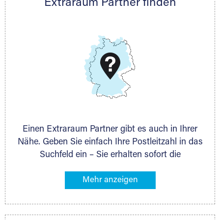
Extraraum Partner finden
Telefon:
+49 6145 5442 - 404
E-Mail:
thorsten.klemt@extraraum.de
DMG Aktiengesellschaft
Schieferstein 11A
65439 Flörsheim
www.dmg-ag.com
Einen Extraraum Partner gibt es auch in Ihrer
Nähe. Geben Sie einfach Ihre Postleitzahl in das
Suchfeld ein – Sie erhalten sofort die
Kontaktdaten des Partners mit
Lagermöglichkeiten in Ihrer Nähe. An zahlreichen
Orten können Sie anschließend Ihren Lagerraum
direkt online mieten. Gibt es Extraraum noch
nicht an Ihrem Ort, kontaktieren Sie den