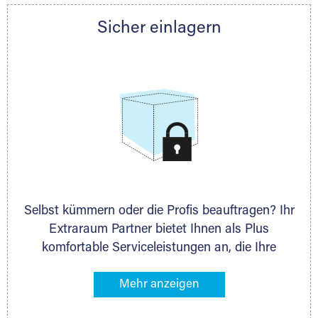
Partner auch gern zur Seite und berät Sie
Sicher einlagern
persönlich hinsichtlich Lagervolumen und zu
allen weiteren Fragen, die Sie haben.
Selbst kümmern oder die Profis beauftragen? Ihr
Extraraum Partner bietet Ihnen als Plus
komfortable Serviceleistungen an, die Ihre
Lagerung besonders bequem machen. Dazu
gehören z. B. Verpackungsservice, Lieferung von
Packmaterial sowie Abholung und Rückholung.