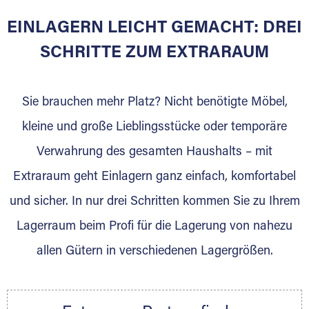
EINLAGERN LEICHT GEMACHT: DREI
Sie bieten Kunden Lagerraum zur Miete, der
für die Einlagerung von Umzugsgut gebaut
SCHRITTE ZUM EXTRARAUM
wurde? Werden Sie jetzt Extraraum Partner
und generieren Sie über das Portal neue
Sie brauchen mehr Platz? Nicht benötigte Möbel,
Lagerkunden und Vermietungen.
kleine und große Lieblingsstücke oder temporäre
Ihre Vorteile als Extraraum Partner:
Verwahrung des gesamten Haushalts – mit
Marktgerechte Preise
Digitale Buchungsplattform
Extraraum geht Einlagern ganz einfach, komfortabel
Flexibel auf Sie ausgerichtet
und sicher. In nur drei Schritten kommen Sie zu Ihrem
Gewinnung von Neukunden
Lagerraum beim Profi für die Lagerung von nahezu
Sprechen Sie uns an, wir freuen uns auf Ihre
allen Gütern in verschiedenen Lagergrößen.
Nachricht.
Ihre Ansprechpartnerin:
Thorsten Klemt