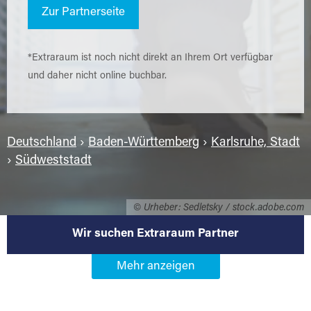
Zur Partnerseite
*Extraraum ist noch nicht direkt an Ihrem Ort verfügbar
und daher nicht online buchbar.
Deutschland
›
Baden-Württemberg
›
Karlsruhe, Stadt
›
Südweststadt
© Urheber: Sedletsky / stock.adobe.com
Wir suchen Extraraum Partner
Werden Sie Extraraum Partner in
76133 Karlsruhe-Südweststadt