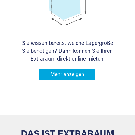
Sie wissen bereits, welche Lagergröße
Sie benötigen? Dann können Sie Ihren
Extraraum direkt online mieten.
Alternativ klicken Sie in unserer
Lagerliste die entsprechenden
Gegenstände an, die Sie einlagern
möchten – das Volumen wird sofort
und exakt für Sie ermittelt. Natürlich
steht Ihnen Ihr Extraraum Partner auch
gern zur Seite und berät Sie persönlich
hinsichtlich Lagervolumen und zu allen
weiteren Fragen, die Sie haben.
DAS IST EXTRARAUM