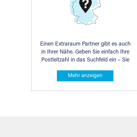
DMG Aktiengesellschaft
Schieferstein 11A
65439 Flörsheim
www.dmg-ag.com
Einen Extraraum Partner gibt es auch
in Ihrer Nähe. Geben Sie einfach Ihre
Postleitzahl in das Suchfeld ein – Sie
erhalten sofort die Kontaktdaten des
Partners mit Lagermöglichkeiten in
Ihrer Nähe. An zahlreichen Orten
können Sie anschließend Ihren
Lagerraum direkt online mieten. Gibt es
Extraraum noch nicht an Ihrem Ort,
kontaktieren Sie den nächstgelegenen
Partner und besprechen alles
persönlich.