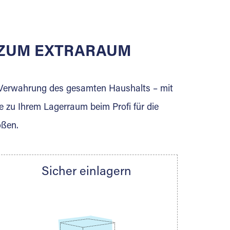
E ZUM EXTRARAUM
erden Sie jetzt Extraraum Partner und
e Verwahrung des gesamten Haushalts – mit
e zu Ihrem Lagerraum beim Profi für die
ößen.
Sicher einlagern