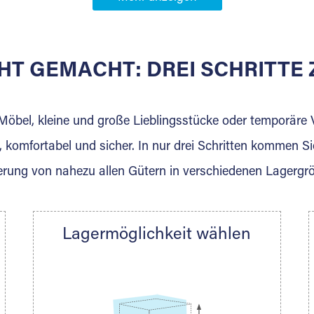
Partner in
HT GEMACHT: DREI SCHRITT
 der für die Einlagerung von Umzugsgut gebaut wurde? W
agerkunden und Vermietungen.
 Möbel, kleine und große Lieblingsstücke oder temporär
 komfortabel und sicher. In nur drei Schritten kommen Si
rung von nahezu allen Gütern in verschiedenen Lagergr
Ihre Nachricht.
Lagermöglichkeit wählen