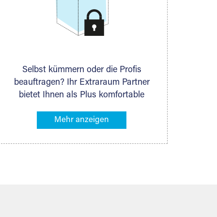
Selbst kümmern oder die Profis
beauftragen? Ihr Extraraum Partner
bietet Ihnen als Plus komfortable
Serviceleistungen an, die Ihre Lagerung
besonders bequem machen. Dazu
gehören z. B. Verpackungsservice,
Lieferung von Packmaterial sowie
Abholung und Rückholung. Ihr
Lagergut wird bei Ihrem Extraraum
Partner sicher verwahrt: trocken,
staubfrei, auf Wunsch versiegelt.
Natürlich erfüllen die Lagerhallen alle