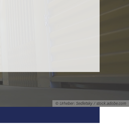
© Urheber: Sedletsky / stock.adobe.com