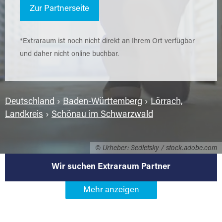
Zur Partnerseite
*Extraraum ist noch nicht direkt an Ihrem Ort verfügbar
und daher nicht online buchbar.
Deutschland
›
Baden-Württemberg
›
Lörrach,
Landkreis
›
Schönau im Schwarzwald
© Urheber: Sedletsky / stock.adobe.com
Wir suchen Extraraum Partner
Werden Sie Extraraum Partner in
79677 Schönau im Schwarzwald