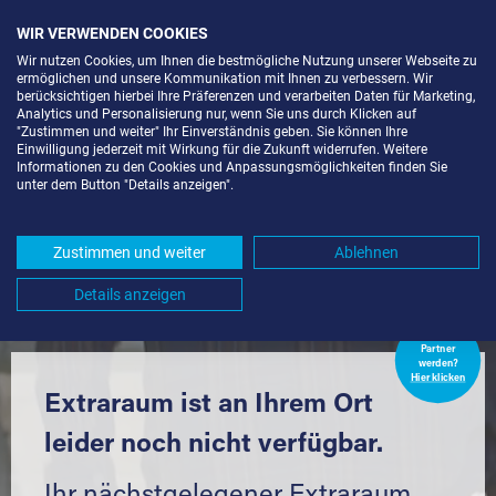
WIR VERWENDEN COOKIES
Wir nutzen Cookies, um Ihnen die bestmögliche Nutzung unserer Webseite zu
ermöglichen und unsere Kommunikation mit Ihnen zu verbessern. Wir
berücksichtigen hierbei Ihre Präferenzen und verarbeiten Daten für Marketing,
Analytics und Personalisierung nur, wenn Sie uns durch Klicken auf
"Zustimmen und weiter" Ihr Einverständnis geben. Sie können Ihre
Einwilligung jederzeit mit Wirkung für die Zukunft widerrufen. Weitere
LAGERBOX IN SCHÖNAU IM
Informationen zu den Cookies und Anpassungsmöglichkeiten finden Sie
unter dem Button "Details anzeigen".
SCHWARZWALD (79677) UND
UMGEBUNG *
Zustimmen und weiter
Ablehnen
Komfortabel einlagern mit Extraraum
Details anzeigen
Extraraum
Partner
werden?
Hier klicken
Extraraum ist an Ihrem Ort
leider noch nicht verfügbar.