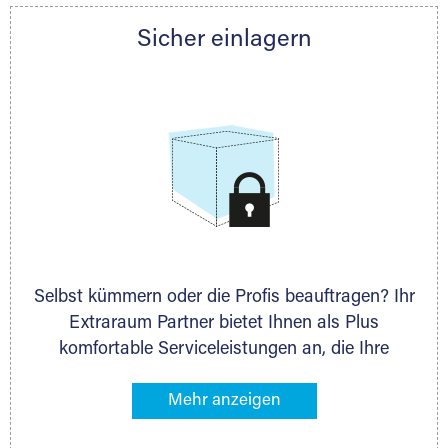
Partner auch gern zur Seite und berät Sie
Sicher einlagern
persönlich hinsichtlich Lagervolumen und zu
allen weiteren Fragen, die Sie haben.
Selbst kümmern oder die Profis beauftragen? Ihr
Extraraum Partner bietet Ihnen als Plus
komfortable Serviceleistungen an, die Ihre
Lagerung besonders bequem machen. Dazu
gehören z. B. Verpackungsservice, Lieferung von
Packmaterial sowie Abholung und Rückholung.