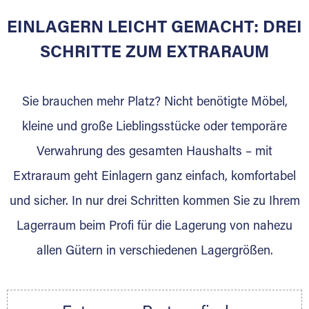
EINLAGERN LEICHT GEMACHT: DREI
Sie bieten Kunden Lagerraum zur Miete, der
für die Einlagerung von Umzugsgut gebaut
SCHRITTE ZUM EXTRARAUM
wurde? Werden Sie jetzt Extraraum Partner
und generieren Sie über das Portal neue
Sie brauchen mehr Platz? Nicht benötigte Möbel,
Lagerkunden und Vermietungen.
kleine und große Lieblingsstücke oder temporäre
Ihre Vorteile als Extraraum Partner:
Verwahrung des gesamten Haushalts – mit
Marktgerechte Preise
Digitale Buchungsplattform
Extraraum geht Einlagern ganz einfach, komfortabel
Flexibel auf Sie ausgerichtet
und sicher. In nur drei Schritten kommen Sie zu Ihrem
Gewinnung von Neukunden
Lagerraum beim Profi für die Lagerung von nahezu
Sprechen Sie uns an, wir freuen uns auf Ihre
allen Gütern in verschiedenen Lagergrößen.
Nachricht.
Ihre Ansprechpartnerin:
Thorsten Klemt