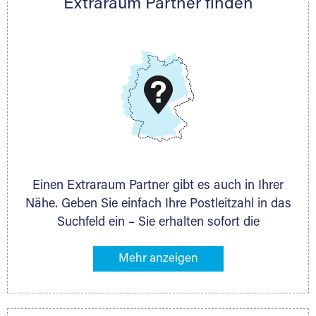
Extraraum Partner finden
Telefon:
+49 6145 5442 - 404
E-Mail:
thorsten.klemt@extraraum.de
DMG Aktiengesellschaft
Schieferstein 11A
65439 Flörsheim
www.dmg-ag.com
Einen Extraraum Partner gibt es auch in Ihrer
Nähe. Geben Sie einfach Ihre Postleitzahl in das
Suchfeld ein – Sie erhalten sofort die
Kontaktdaten des Partners mit
Lagermöglichkeiten in Ihrer Nähe. An zahlreichen
Orten können Sie anschließend Ihren Lagerraum
direkt online mieten. Gibt es Extraraum noch
nicht an Ihrem Ort, kontaktieren Sie den