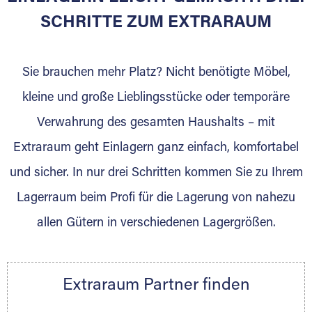
SCHRITTE ZUM EXTRARAUM
Sie brauchen mehr Platz? Nicht benötigte Möbel,
kleine und große Lieblingsstücke oder temporäre
Verwahrung des gesamten Haushalts – mit
DAS SIND WIR
Extraraum geht Einlagern ganz einfach, komfortabel
Unser familiengeführter Umzugsfachbetrieb
und sicher. In nur drei Schritten kommen Sie zu Ihrem
steht für Qualität und Zuverlässigkeit. Dabei
Lagerraum beim Profi für die Lagerung von nahezu
Ruhen wir uns nicht auf Traditionen aus. Mit
modernem Equipment, geschulten und
allen Gütern in verschiedenen Lagergrößen.
motivierten Mitarbeitern erfüllen wir die
individuellen Anforderungen unserer Privat-
und Firmenkunden im Umzugs- und
Extraraum Partner finden
Lagergeschäft. So halten wir in unseren
klimatisierten Lagerräumen spezielle Container