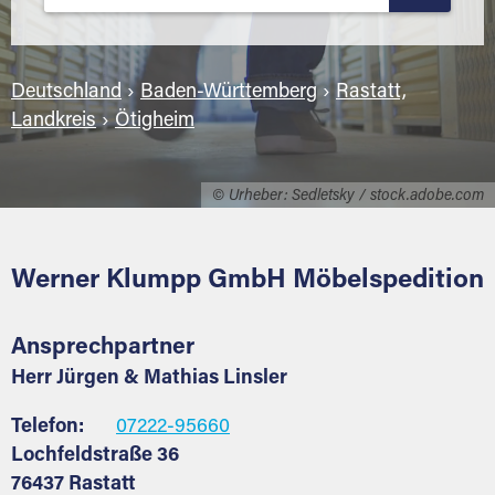
Deutschland
›
Baden-Württemberg
›
Rastatt,
Landkreis
›
Ötigheim
© Urheber: Sedletsky / stock.adobe.com
Werner Klumpp GmbH Möbelspedition
Ansprechpartner
Herr Jürgen & Mathias Linsler
Telefon:
07222-95660
Lochfeldstraße 36
76437 Rastatt