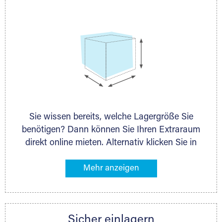
persönlich.
Lagerbox
Sie wissen bereits, welche Lagergröße Sie
Holzcontainer
benötigen? Dann können Sie Ihren Extraraum
direkt online mieten. Alternativ klicken Sie in
unserer Lagerliste die entsprechenden
Gegenstände an, die Sie einlagern möchten –
das Volumen wird sofort und exakt für Sie
ermittelt. Natürlich steht Ihnen Ihr Extraraum
Partner auch gern zur Seite und berät Sie
Sicher einlagern
persönlich hinsichtlich Lagervolumen und zu