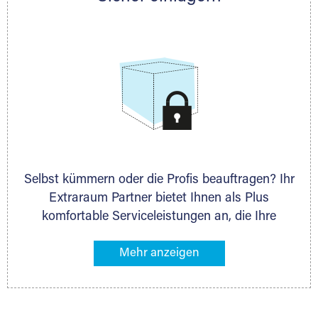
allen weiteren Fragen, die Sie haben.
Stahlcontainer
Selbst kümmern oder die Profis beauftragen? Ihr
Extraraum Partner bietet Ihnen als Plus
komfortable Serviceleistungen an, die Ihre
Lagerung besonders bequem machen. Dazu
gehören z. B. Verpackungsservice, Lieferung von
Packmaterial sowie Abholung und Rückholung.
Ihr Lagergut wird bei Ihrem Extraraum Partner
sicher verwahrt: trocken, staubfrei, auf Wunsch