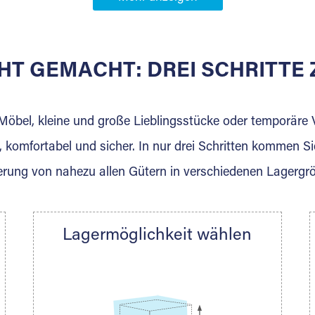
Partner in
erg
HT GEMACHT: DREI SCHRITT
 der für die Einlagerung von Umzugsgut gebaut wurde? W
agerkunden und Vermietungen.
 Möbel, kleine und große Lieblingsstücke oder temporär
 komfortabel und sicher. In nur drei Schritten kommen Si
rung von nahezu allen Gütern in verschiedenen Lagergr
Ihre Nachricht.
Lagermöglichkeit wählen