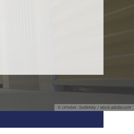
© Urheber: Sedletsky / stock.adobe.com