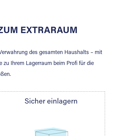
E ZUM EXTRARAUM
erden Sie jetzt Extraraum Partner und
e Verwahrung des gesamten Haushalts – mit
e zu Ihrem Lagerraum beim Profi für die
ößen.
Sicher einlagern