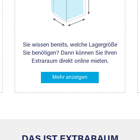
Sie wissen bereits, welche Lagergröße
Sie benötigen? Dann können Sie Ihren
Extraraum direkt online mieten.
Alternativ klicken Sie in unserer
Lagerliste die entsprechenden
Gegenstände an, die Sie einlagern
möchten – das Volumen wird sofort
und exakt für Sie ermittelt. Natürlich
steht Ihnen Ihr Extraraum Partner auch
gern zur Seite und berät Sie persönlich
hinsichtlich Lagervolumen und zu allen
weiteren Fragen, die Sie haben.
DAS IST EXTRARAUM