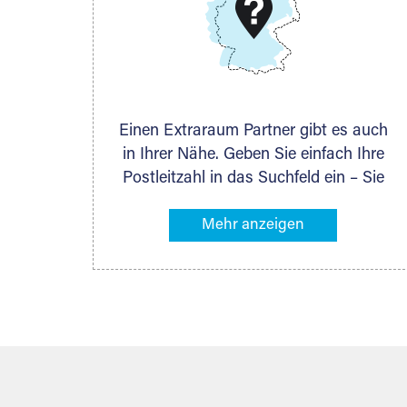
DMG Aktiengesellschaft
Schieferstein 11A
65439 Flörsheim
www.dmg-ag.com
Einen Extraraum Partner gibt es auch
in Ihrer Nähe. Geben Sie einfach Ihre
Postleitzahl in das Suchfeld ein – Sie
erhalten sofort die Kontaktdaten des
Partners mit Lagermöglichkeiten in
Ihrer Nähe. An zahlreichen Orten
können Sie anschließend Ihren
Lagerraum direkt online mieten. Gibt es
Extraraum noch nicht an Ihrem Ort,
kontaktieren Sie den nächstgelegenen
Partner und besprechen alles
persönlich.