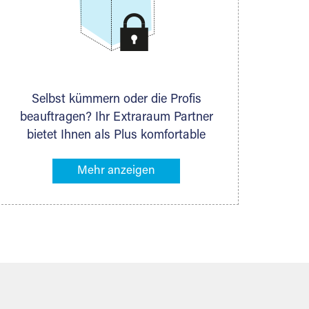
Selbst kümmern oder die Profis
beauftragen? Ihr Extraraum Partner
bietet Ihnen als Plus komfortable
Serviceleistungen an, die Ihre Lagerung
besonders bequem machen. Dazu
gehören z. B. Verpackungsservice,
Lieferung von Packmaterial sowie
Abholung und Rückholung. Ihr
Lagergut wird bei Ihrem Extraraum
Partner sicher verwahrt: trocken,
staubfrei, auf Wunsch versiegelt.
Natürlich erfüllen die Lagerhallen alle