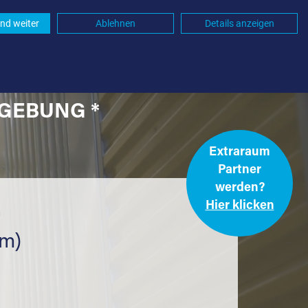
nd weiter
Ablehnen
Details anzeigen
MGEBUNG *
Extraraum
Partner
werden?
Hier klicken
.
km)