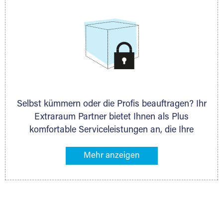
Selbst kümmern oder die Profis beauftragen? Ihr
Extraraum Partner bietet Ihnen als Plus
komfortable Serviceleistungen an, die Ihre
Lagerung besonders bequem machen. Dazu
gehören z. B. Verpackungsservice, Lieferung von
Packmaterial sowie Abholung und Rückholung.
Ihr Lagergut wird bei Ihrem Extraraum Partner
sicher verwahrt: trocken, staubfrei, auf Wunsch
versiegelt. Natürlich erfüllen die Lagerhallen alle
behördlichen Anforderungen.