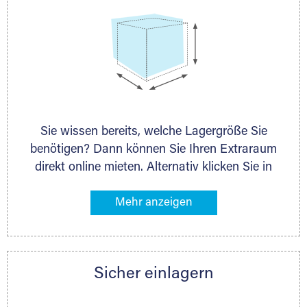
Sie wissen bereits, welche Lagergröße Sie
benötigen? Dann können Sie Ihren Extraraum
direkt online mieten. Alternativ klicken Sie in
unserer Lagerliste die entsprechenden
Gegenstände an, die Sie einlagern möchten –
das Volumen wird sofort und exakt für Sie
ermittelt. Natürlich steht Ihnen Ihr Extraraum
Partner auch gern zur Seite und berät Sie
Sicher einlagern
persönlich hinsichtlich Lagervolumen und zu
allen weiteren Fragen, die Sie haben.