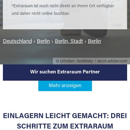
*Extraraum ist noch nicht direkt an Ihrem Ort verfügbar
und daher nicht online buchbar.
Deutschland
›
Berlin
›
Berlin, Stadt
›
Berlin
© Urheber: Sedletsky / stock.adobe.com
Wir suchen Extraraum Partner
Werden Sie Extraraum Partner in
13465 Berlin
EINLAGERN LEICHT GEMACHT: DREI
Sie bieten Kunden Lagerraum zur Miete, der
für die Einlagerung von Umzugsgut gebaut
SCHRITTE ZUM EXTRARAUM