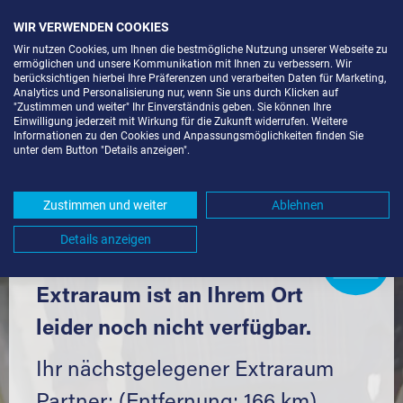
WIR VERWENDEN COOKIES
Wir nutzen Cookies, um Ihnen die bestmögliche Nutzung unserer Webseite zu
ermöglichen und unsere Kommunikation mit Ihnen zu verbessern. Wir
berücksichtigen hierbei Ihre Präferenzen und verarbeiten Daten für Marketing,
Analytics und Personalisierung nur, wenn Sie uns durch Klicken auf
"Zustimmen und weiter" Ihr Einverständnis geben. Sie können Ihre
Einwilligung jederzeit mit Wirkung für die Zukunft widerrufen. Weitere
LAGERBOX IN BERLIN (13465) UND
Informationen zu den Cookies und Anpassungsmöglichkeiten finden Sie
unter dem Button "Details anzeigen".
UMGEBUNG *
Komfortabel einlagern mit Extraraum
Zustimmen und weiter
Ablehnen
Details anzeigen
Extraraum
Partner
werden?
Hier klicken
Extraraum ist an Ihrem Ort
leider noch nicht verfügbar.
Ihr nächstgelegener Extraraum