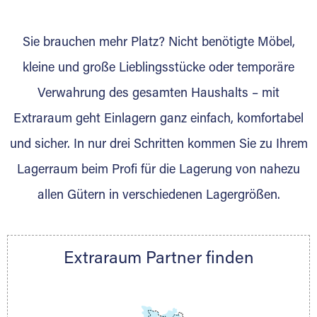
wurde? Werden Sie jetzt Extraraum Partner
und generieren Sie über das Portal neue
Sie brauchen mehr Platz? Nicht benötigte Möbel,
Lagerkunden und Vermietungen.
kleine und große Lieblingsstücke oder temporäre
Ihre Vorteile als Extraraum Partner:
Verwahrung des gesamten Haushalts – mit
Marktgerechte Preise
Digitale Buchungsplattform
Extraraum geht Einlagern ganz einfach, komfortabel
Flexibel auf Sie ausgerichtet
und sicher. In nur drei Schritten kommen Sie zu Ihrem
Gewinnung von Neukunden
Lagerraum beim Profi für die Lagerung von nahezu
Sprechen Sie uns an, wir freuen uns auf Ihre
allen Gütern in verschiedenen Lagergrößen.
Nachricht.
Ihre Ansprechpartnerin:
Thorsten Klemt
Extraraum Partner finden
Telefon:
+49 6145 5442 - 404
E-Mail:
thorsten.klemt@extraraum.de
DMG Aktiengesellschaft