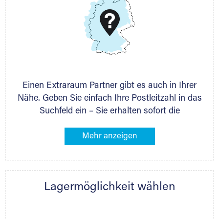
Schieferstein 11A
65439 Flörsheim
www.dmg-ag.com
Einen Extraraum Partner gibt es auch in Ihrer
Nähe. Geben Sie einfach Ihre Postleitzahl in das
Suchfeld ein – Sie erhalten sofort die
Kontaktdaten des Partners mit
Lagermöglichkeiten in Ihrer Nähe. An zahlreichen
Orten können Sie anschließend Ihren Lagerraum
direkt online mieten. Gibt es Extraraum noch
nicht an Ihrem Ort, kontaktieren Sie den
Lagermöglichkeit wählen
nächstgelegenen Partner und besprechen alles
persönlich.