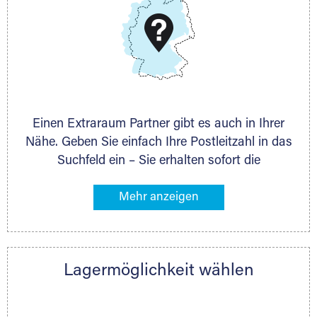
Schieferstein 11A
65439 Flörsheim
www.dmg-ag.com
Einen Extraraum Partner gibt es auch in Ihrer
Nähe. Geben Sie einfach Ihre Postleitzahl in das
Suchfeld ein – Sie erhalten sofort die
Kontaktdaten des Partners mit
Lagermöglichkeiten in Ihrer Nähe. An zahlreichen
Orten können Sie anschließend Ihren Lagerraum
direkt online mieten. Gibt es Extraraum noch
nicht an Ihrem Ort, kontaktieren Sie den
Lagermöglichkeit wählen
nächstgelegenen Partner und besprechen alles
persönlich.