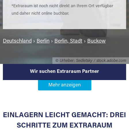
*Extraraum ist noch nicht direkt an Ihrem Ort verfügbar
und daher nicht online buchbar.
Deutschland
›
Berlin
›
Berlin, Stadt
›
Buckow
© Urheber: Sedletsky / stock.adobe.com
Wir suchen Extraraum Partner
Werden Sie Extraraum Partner in
12107 Berlin-Buckow
EINLAGERN LEICHT GEMACHT: DREI
Sie bieten Kunden Lagerraum zur Miete, der
für die Einlagerung von Umzugsgut gebaut
SCHRITTE ZUM EXTRARAUM