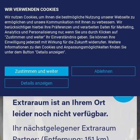
WIR VERWENDEN COOKIES
Wir nutzen Cookies, um Ihnen die bestmögliche Nutzung unserer Webseite zu
ermöglichen und unsere Kommunikation mit Ihnen zu verbessern. Wir
berücksichtigen hierbei Ihre Präferenzen und verarbeiten Daten für Marketing,
Analytics und Personalisierung nur, wenn Sie uns durch Klicken auf
"Zustimmen und weiter" Ihr Einverständnis geben. Sie können Ihre
Einwilligung jederzeit mit Wirkung für die Zukunft widerrufen. Weitere
LAGERBOX IN BERLIN-BUCKOW
Informationen zu den Cookies und Anpassungsmöglichkeiten finden Sie
unter dem Button "Details anzeigen".
(12107) UND UMGEBUNG *
Komfortabel einlagern mit Extraraum
Zustimmen und weiter
Ablehnen
Details anzeigen
Extraraum
Partner
werden?
Hier klicken
Extraraum ist an Ihrem Ort
leider noch nicht verfügbar.
Ihr nächstgelegener Extraraum