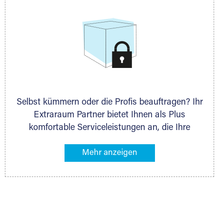
Selbst kümmern oder die Profis beauftragen? Ihr
Extraraum Partner bietet Ihnen als Plus
komfortable Serviceleistungen an, die Ihre
Lagerung besonders bequem machen. Dazu
gehören z. B. Verpackungsservice, Lieferung von
Packmaterial sowie Abholung und Rückholung.
Ihr Lagergut wird bei Ihrem Extraraum Partner
sicher verwahrt: trocken, staubfrei, auf Wunsch
versiegelt. Natürlich erfüllen die Lagerhallen alle
behördlichen Anforderungen.