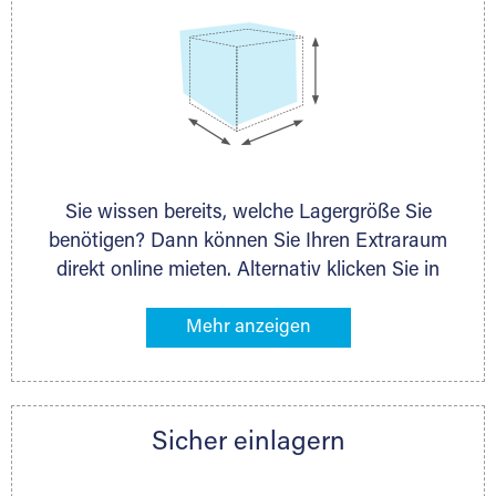
Sie wissen bereits, welche Lagergröße Sie
benötigen? Dann können Sie Ihren Extraraum
direkt online mieten. Alternativ klicken Sie in
unserer Lagerliste die entsprechenden
Gegenstände an, die Sie einlagern möchten –
das Volumen wird sofort und exakt für Sie
ermittelt. Natürlich steht Ihnen Ihr Extraraum
Partner auch gern zur Seite und berät Sie
Sicher einlagern
persönlich hinsichtlich Lagervolumen und zu
allen weiteren Fragen, die Sie haben.