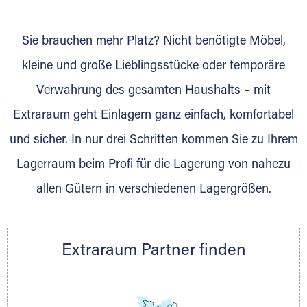
wurde? Werden Sie jetzt Extraraum Partner
und generieren Sie über das Portal neue
Sie brauchen mehr Platz? Nicht benötigte Möbel,
Lagerkunden und Vermietungen.
kleine und große Lieblingsstücke oder temporäre
Ihre Vorteile als Extraraum Partner:
Verwahrung des gesamten Haushalts – mit
Marktgerechte Preise
Digitale Buchungsplattform
Extraraum geht Einlagern ganz einfach, komfortabel
Flexibel auf Sie ausgerichtet
und sicher. In nur drei Schritten kommen Sie zu Ihrem
Gewinnung von Neukunden
Lagerraum beim Profi für die Lagerung von nahezu
Sprechen Sie uns an, wir freuen uns auf Ihre
allen Gütern in verschiedenen Lagergrößen.
Nachricht.
Ihre Ansprechpartnerin:
Thorsten Klemt
Extraraum Partner finden
Telefon:
+49 6145 5442 - 404
E-Mail:
thorsten.klemt@extraraum.de
DMG Aktiengesellschaft