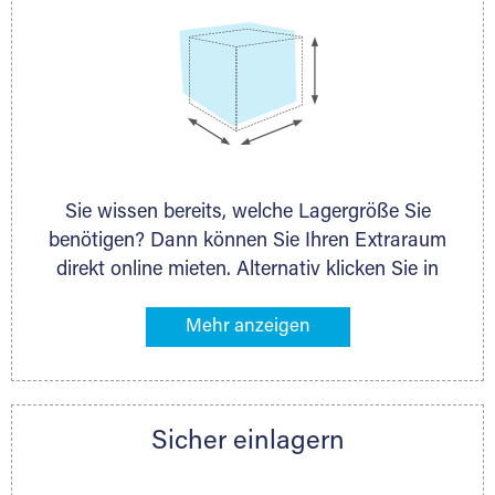
Sie wissen bereits, welche Lagergröße Sie
benötigen? Dann können Sie Ihren Extraraum
direkt online mieten. Alternativ klicken Sie in
unserer Lagerliste die entsprechenden
Gegenstände an, die Sie einlagern möchten –
das Volumen wird sofort und exakt für Sie
ermittelt. Natürlich steht Ihnen Ihr Extraraum
Partner auch gern zur Seite und berät Sie
Sicher einlagern
persönlich hinsichtlich Lagervolumen und zu
allen weiteren Fragen, die Sie haben.