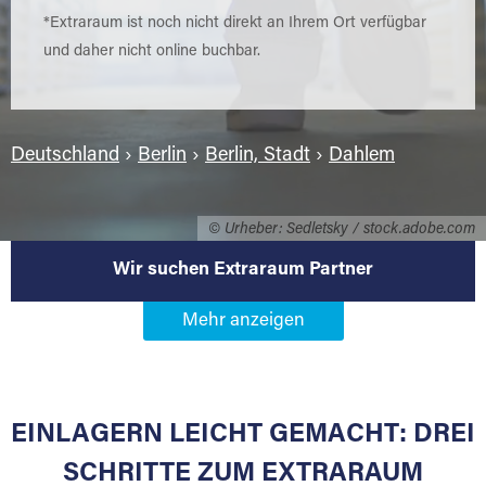
*Extraraum ist noch nicht direkt an Ihrem Ort verfügbar
und daher nicht online buchbar.
Deutschland
›
Berlin
›
Berlin, Stadt
›
Dahlem
© Urheber: Sedletsky / stock.adobe.com
Wir suchen Extraraum Partner
Werden Sie Extraraum Partner in
14169 Berlin-Dahlem
EINLAGERN LEICHT GEMACHT: DREI
Sie bieten Kunden Lagerraum zur Miete, der
für die Einlagerung von Umzugsgut gebaut
SCHRITTE ZUM EXTRARAUM