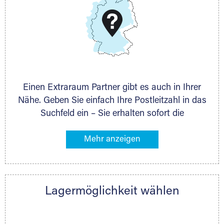
Schieferstein 11A
65439 Flörsheim
www.dmg-ag.com
Einen Extraraum Partner gibt es auch in Ihrer
Nähe. Geben Sie einfach Ihre Postleitzahl in das
Suchfeld ein – Sie erhalten sofort die
Kontaktdaten des Partners mit
Lagermöglichkeiten in Ihrer Nähe. An zahlreichen
Orten können Sie anschließend Ihren Lagerraum
direkt online mieten. Gibt es Extraraum noch
nicht an Ihrem Ort, kontaktieren Sie den
Lagermöglichkeit wählen
nächstgelegenen Partner und besprechen alles
persönlich.