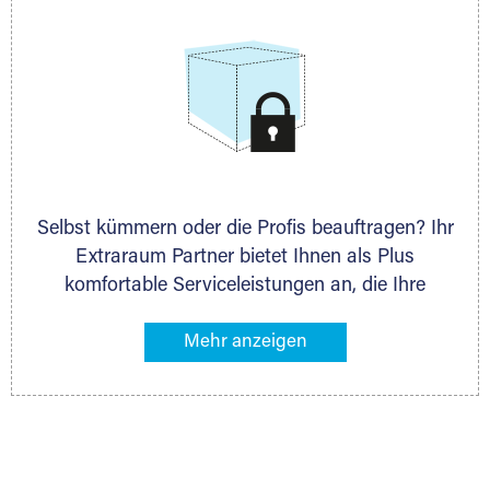
Selbst kümmern oder die Profis beauftragen? Ihr
Extraraum Partner bietet Ihnen als Plus
komfortable Serviceleistungen an, die Ihre
Lagerung besonders bequem machen. Dazu
gehören z. B. Verpackungsservice, Lieferung von
Packmaterial sowie Abholung und Rückholung.
Ihr Lagergut wird bei Ihrem Extraraum Partner
sicher verwahrt: trocken, staubfrei, auf Wunsch
versiegelt. Natürlich erfüllen die Lagerhallen alle
behördlichen Anforderungen.