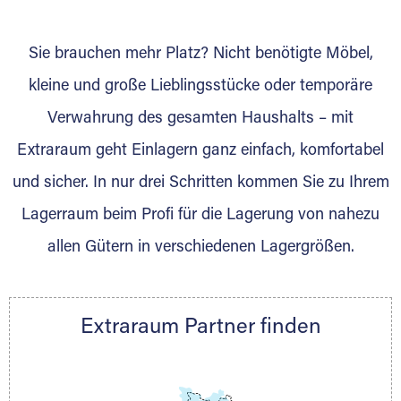
wurde? Werden Sie jetzt Extraraum Partner
und generieren Sie über das Portal neue
Sie brauchen mehr Platz? Nicht benötigte Möbel,
Lagerkunden und Vermietungen.
kleine und große Lieblingsstücke oder temporäre
Ihre Vorteile als Extraraum Partner:
Verwahrung des gesamten Haushalts – mit
Marktgerechte Preise
Digitale Buchungsplattform
Extraraum geht Einlagern ganz einfach, komfortabel
Flexibel auf Sie ausgerichtet
und sicher. In nur drei Schritten kommen Sie zu Ihrem
Gewinnung von Neukunden
Lagerraum beim Profi für die Lagerung von nahezu
Sprechen Sie uns an, wir freuen uns auf Ihre
allen Gütern in verschiedenen Lagergrößen.
Nachricht.
Ihre Ansprechpartnerin:
Thorsten Klemt
Extraraum Partner finden
Telefon:
+49 6145 5442 - 404
E-Mail:
thorsten.klemt@extraraum.de
DMG Aktiengesellschaft