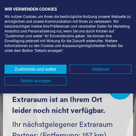
WIR VERWENDEN COOKIES
Wir nutzen Cookies, um Ihnen die bestmögliche Nutzung unserer Webseite zu
ermöglichen und unsere Kommunikation mit Ihnen zu verbessern. Wir
berücksichtigen hierbei Ihre Präferenzen und verarbeiten Daten für Marketing,
Analytics und Personalisierung nur, wenn Sie uns durch Klicken auf
"Zustimmen und weiter" Ihr Einverständnis geben. Sie können Ihre
Einwilligung jederzeit mit Wirkung für die Zukunft widerrufen. Weitere
LAGERBOX IN BERLIN-DAHLEM
Informationen zu den Cookies und Anpassungsmöglichkeiten finden Sie
unter dem Button "Details anzeigen".
(14169) UND UMGEBUNG *
Komfortabel einlagern mit Extraraum
Zustimmen und weiter
Ablehnen
Details anzeigen
Extraraum
Partner
werden?
Hier klicken
Extraraum ist an Ihrem Ort
leider noch nicht verfügbar.
Ihr nächstgelegener Extraraum