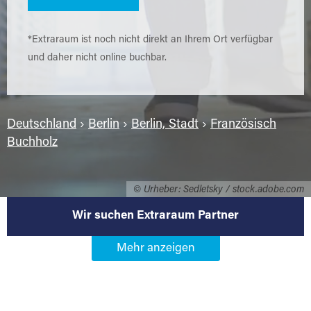
*Extraraum ist noch nicht direkt an Ihrem Ort verfügbar
und daher nicht online buchbar.
Deutschland
›
Berlin
›
Berlin, Stadt
›
Französisch
Buchholz
© Urheber: Sedletsky / stock.adobe.com
Wir suchen Extraraum Partner
Werden Sie Extraraum Partner in
13127 Berlin-Französisch
Buchholz