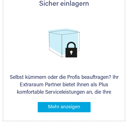
Sicher einlagern
persönlich hinsichtlich Lagervolumen und zu
allen weiteren Fragen, die Sie haben.
Selbst kümmern oder die Profis beauftragen? Ihr
Extraraum Partner bietet Ihnen als Plus
komfortable Serviceleistungen an, die Ihre
Lagerung besonders bequem machen. Dazu
gehören z. B. Verpackungsservice, Lieferung von
Packmaterial sowie Abholung und Rückholung.
Ihr Lagergut wird bei Ihrem Extraraum Partner