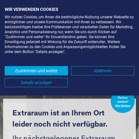
WIR VERWENDEN COOKIES
Wir nutzen Cookies, um Ihnen die bestmögliche Nutzung unserer Webseite zu
ermöglichen und unsere Kommunikation mit Ihnen zu verbessern. Wir
berücksichtigen hierbei Ihre Präferenzen und verarbeiten Daten für Marketing,
Analytics und Personalisierung nur, wenn Sie uns durch Klicken auf
"Zustimmen und weiter" Ihr Einverständnis geben. Sie können Ihre
Einwilligung jederzeit mit Wirkung für die Zukunft widerrufen. Weitere
LAGERBOX IN BERLIN-
Informationen zu den Cookies und Anpassungsmöglichkeiten finden Sie
unter dem Button "Details anzeigen".
FRANZÖSISCH BUCHHOLZ (13127)
UND UMGEBUNG *
Zustimmen und weiter
Ablehnen
Komfortabel einlagern mit Extraraum
Details anzeigen
Extraraum
Partner
werden?
Hier klicken
Extraraum ist an Ihrem Ort
leider noch nicht verfügbar.