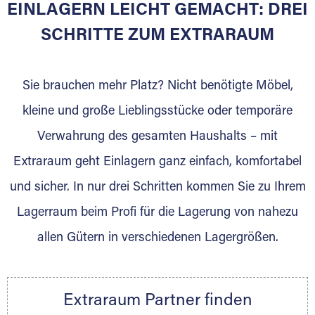
EINLAGERN LEICHT GEMACHT: DREI
SCHRITTE ZUM EXTRARAUM
Sie bieten Kunden Lagerraum zur Miete, der
für die Einlagerung von Umzugsgut gebaut
wurde? Werden Sie jetzt Extraraum Partner
Sie brauchen mehr Platz? Nicht benötigte Möbel,
und generieren Sie über das Portal neue
kleine und große Lieblingsstücke oder temporäre
Lagerkunden und Vermietungen.
Verwahrung des gesamten Haushalts – mit
Ihre Vorteile als Extraraum Partner:
Extraraum geht Einlagern ganz einfach, komfortabel
Marktgerechte Preise
Digitale Buchungsplattform
und sicher. In nur drei Schritten kommen Sie zu Ihrem
Flexibel auf Sie ausgerichtet
Lagerraum beim Profi für die Lagerung von nahezu
Gewinnung von Neukunden
allen Gütern in verschiedenen Lagergrößen.
Sprechen Sie uns an, wir freuen uns auf Ihre
Nachricht.
Ihre Ansprechpartnerin:
Extraraum Partner finden
Thorsten Klemt