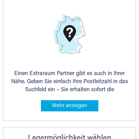
Telefon:
+49 6145 5442 - 404
E-Mail:
thorsten.klemt@extraraum.de
DMG Aktiengesellschaft
Schieferstein 11A
65439 Flörsheim
www.dmg-ag.com
Einen Extraraum Partner gibt es auch in Ihrer
Nähe. Geben Sie einfach Ihre Postleitzahl in das
Suchfeld ein – Sie erhalten sofort die
Kontaktdaten des Partners mit
Lagermöglichkeiten in Ihrer Nähe. An zahlreichen
Orten können Sie anschließend Ihren Lagerraum
direkt online mieten. Gibt es Extraraum noch
nicht an Ihrem Ort, kontaktieren Sie den
Lagermöglichkeit wählen
nächstgelegenen Partner und besprechen alles