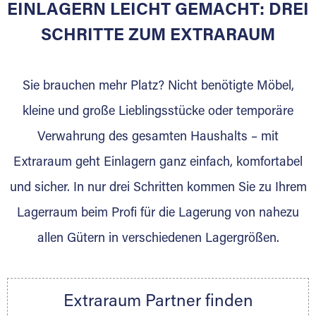
EINLAGERN LEICHT GEMACHT: DREI
Sie bieten Kunden Lagerraum zur Miete, der
für die Einlagerung von Umzugsgut gebaut
SCHRITTE ZUM EXTRARAUM
wurde? Werden Sie jetzt Extraraum Partner
und generieren Sie über das Portal neue
Sie brauchen mehr Platz? Nicht benötigte Möbel,
Lagerkunden und Vermietungen.
kleine und große Lieblingsstücke oder temporäre
Ihre Vorteile als Extraraum Partner:
Verwahrung des gesamten Haushalts – mit
Marktgerechte Preise
Digitale Buchungsplattform
Extraraum geht Einlagern ganz einfach, komfortabel
Flexibel auf Sie ausgerichtet
und sicher. In nur drei Schritten kommen Sie zu Ihrem
Gewinnung von Neukunden
Lagerraum beim Profi für die Lagerung von nahezu
Sprechen Sie uns an, wir freuen uns auf Ihre
allen Gütern in verschiedenen Lagergrößen.
Nachricht.
Ihre Ansprechpartnerin:
Thorsten Klemt
Extraraum Partner finden
Telefon:
+49 6145 5442 - 404