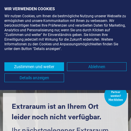
WIR VERWENDEN COOKIES
Wir nutzen Cookies, um Ihnen die bestmögliche Nutzung unserer Webseite zu
ermöglichen und unsere Kommunikation mit Ihnen zu verbessern. Wir
berücksichtigen hierbei Ihre Präferenzen und verarbeiten Daten für Marketing,
Analytics und Personalisierung nur, wenn Sie uns durch Klicken auf
"Zustimmen und weiter" Ihr Einverständnis geben. Sie können Ihre
Einwilligung jederzeit mit Wirkung für die Zukunft widerrufen. Weitere
LAGERBOX IN BERLIN-
Informationen zu den Cookies und Anpassungsmöglichkeiten finden Sie
unter dem Button "Details anzeigen".
HOHENSCHÖNHAUSEN (13051) UND
UMGEBUNG *
Zustimmen und weiter
Ablehnen
Komfortabel einlagern mit Extraraum
Details anzeigen
Extraraum
Partner
werden?
Hier klicken
Extraraum ist an Ihrem Ort
leider noch nicht verfügbar.