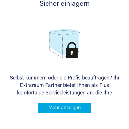
Sicher einlagern
persönlich hinsichtlich Lagervolumen und zu
allen weiteren Fragen, die Sie haben.
Selbst kümmern oder die Profis beauftragen? Ihr
Extraraum Partner bietet Ihnen als Plus
komfortable Serviceleistungen an, die Ihre
Lagerung besonders bequem machen. Dazu
gehören z. B. Verpackungsservice, Lieferung von
Packmaterial sowie Abholung und Rückholung.
Ihr Lagergut wird bei Ihrem Extraraum Partner