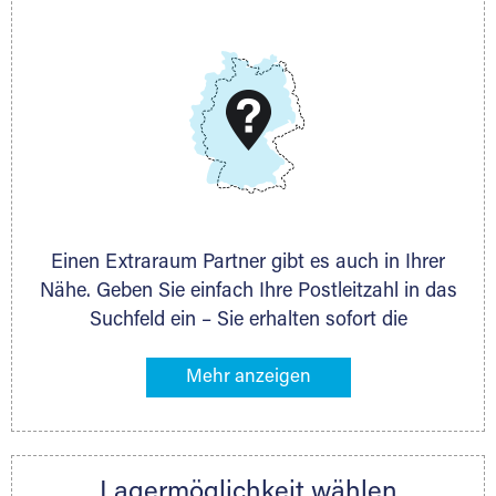
E-Mail:
thorsten.klemt@extraraum.de
DMG Aktiengesellschaft
Schieferstein 11A
65439 Flörsheim
www.dmg-ag.com
Einen Extraraum Partner gibt es auch in Ihrer
Nähe. Geben Sie einfach Ihre Postleitzahl in das
Suchfeld ein – Sie erhalten sofort die
Kontaktdaten des Partners mit
Lagermöglichkeiten in Ihrer Nähe. An zahlreichen
Orten können Sie anschließend Ihren Lagerraum
direkt online mieten. Gibt es Extraraum noch
nicht an Ihrem Ort, kontaktieren Sie den
Lagermöglichkeit wählen
nächstgelegenen Partner und besprechen alles