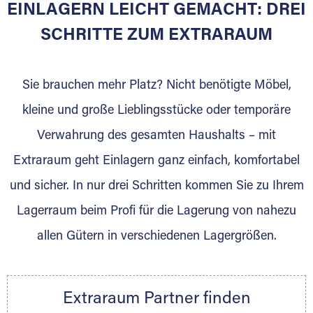
EINLAGERN LEICHT GEMACHT: DREI
SCHRITTE ZUM EXTRARAUM
Sie bieten Kunden Lagerraum zur Miete, der
für die Einlagerung von Umzugsgut gebaut
wurde? Werden Sie jetzt Extraraum Partner
Sie brauchen mehr Platz? Nicht benötigte Möbel,
und generieren Sie über das Portal neue
kleine und große Lieblingsstücke oder temporäre
Lagerkunden und Vermietungen.
Verwahrung des gesamten Haushalts – mit
Ihre Vorteile als Extraraum Partner:
Extraraum geht Einlagern ganz einfach, komfortabel
Marktgerechte Preise
Digitale Buchungsplattform
und sicher. In nur drei Schritten kommen Sie zu Ihrem
Flexibel auf Sie ausgerichtet
Lagerraum beim Profi für die Lagerung von nahezu
Gewinnung von Neukunden
allen Gütern in verschiedenen Lagergrößen.
Sprechen Sie uns an, wir freuen uns auf Ihre
Nachricht.
Ihre Ansprechpartnerin:
Extraraum Partner finden
Thorsten Klemt