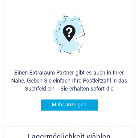
Telefon:
+49 6145 5442 - 404
E-Mail:
thorsten.klemt@extraraum.de
DMG Aktiengesellschaft
Schieferstein 11A
65439 Flörsheim
www.dmg-ag.com
Einen Extraraum Partner gibt es auch in Ihrer
Nähe. Geben Sie einfach Ihre Postleitzahl in das
Suchfeld ein – Sie erhalten sofort die
Kontaktdaten des Partners mit
Lagermöglichkeiten in Ihrer Nähe. An zahlreichen
Orten können Sie anschließend Ihren Lagerraum
direkt online mieten. Gibt es Extraraum noch
nicht an Ihrem Ort, kontaktieren Sie den
Lagermöglichkeit wählen
nächstgelegenen Partner und besprechen alles