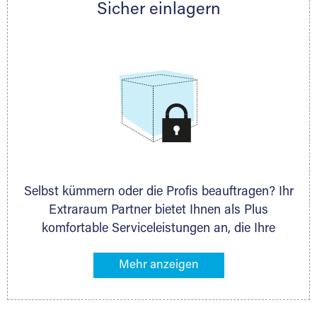
Sicher einlagern
persönlich hinsichtlich Lagervolumen und zu
allen weiteren Fragen, die Sie haben.
Selbst kümmern oder die Profis beauftragen? Ihr
Extraraum Partner bietet Ihnen als Plus
komfortable Serviceleistungen an, die Ihre
Lagerung besonders bequem machen. Dazu
gehören z. B. Verpackungsservice, Lieferung von
Packmaterial sowie Abholung und Rückholung.
Ihr Lagergut wird bei Ihrem Extraraum Partner