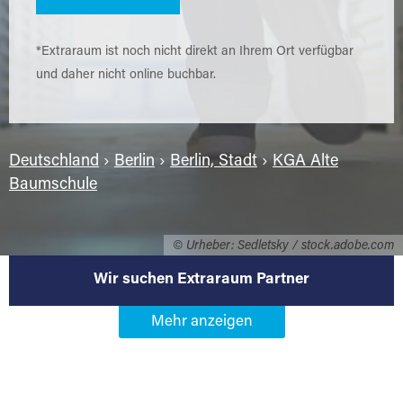
*Extraraum ist noch nicht direkt an Ihrem Ort verfügbar
und daher nicht online buchbar.
Deutschland
›
Berlin
›
Berlin, Stadt
›
KGA Alte
Baumschule
© Urheber: Sedletsky / stock.adobe.com
Wir suchen Extraraum Partner
Werden Sie Extraraum Partner in
13156 Berlin-KGA Alte
Baumschule