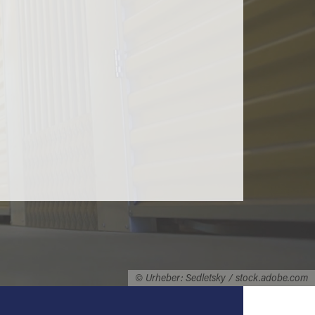
© Urheber: Sedletsky / stock.adobe.com