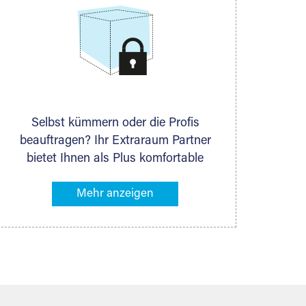
Selbst kümmern oder die Profis
beauftragen? Ihr Extraraum Partner
bietet Ihnen als Plus komfortable
Serviceleistungen an, die Ihre Lagerung
besonders bequem machen. Dazu
gehören z. B. Verpackungsservice,
Lieferung von Packmaterial sowie
Abholung und Rückholung. Ihr
Lagergut wird bei Ihrem Extraraum
Partner sicher verwahrt: trocken,
staubfrei, auf Wunsch versiegelt.