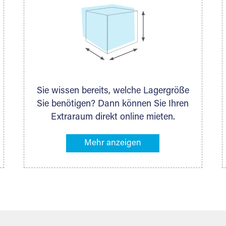
Sie wissen bereits, welche Lagergröße
Sie benötigen? Dann können Sie Ihren
Extraraum direkt online mieten.
Alternativ klicken Sie in unserer
Lagerliste die entsprechenden
Gegenstände an, die Sie einlagern
möchten – das Volumen wird sofort
und exakt für Sie ermittelt. Natürlich
steht Ihnen Ihr Extraraum Partner auch
gern zur Seite und berät Sie persönlich
hinsichtlich Lagervolumen und zu allen