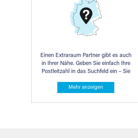
Telefon:
+49 6145 5442 - 404
E-Mail:
thorsten.klemt@extraraum.de
DMG Aktiengesellschaft
Schieferstein 11A
65439 Flörsheim
www.dmg-ag.com
Einen Extraraum Partner gibt es auch
in Ihrer Nähe. Geben Sie einfach Ihre
Postleitzahl in das Suchfeld ein – Sie
erhalten sofort die Kontaktdaten des
Partners mit Lagermöglichkeiten in
Ihrer Nähe. An zahlreichen Orten
können Sie anschließend Ihren
Lagerraum direkt online mieten. Gibt es
Extraraum noch nicht an Ihrem Ort,
kontaktieren Sie den nächstgelegenen
Partner und besprechen alles