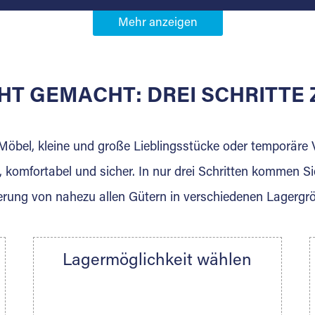
Partner in
nkenburg Anlage 5
HT GEMACHT: DREI SCHRITT
 der für die Einlagerung von Umzugsgut gebaut wurde? W
agerkunden und Vermietungen.
 Möbel, kleine und große Lieblingsstücke oder temporär
 komfortabel und sicher. In nur drei Schritten kommen Si
rung von nahezu allen Gütern in verschiedenen Lagergr
Ihre Nachricht.
Lagermöglichkeit wählen