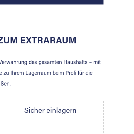
E ZUM EXTRARAUM
erden Sie jetzt Extraraum Partner und
e Verwahrung des gesamten Haushalts – mit
e zu Ihrem Lagerraum beim Profi für die
ößen.
Sicher einlagern