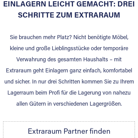
EINLAGERN LEICHT GEMACHT: DREI
SCHRITTE ZUM EXTRARAUM
Sie bieten Kunden Lagerraum zur Miete, der
für die Einlagerung von Umzugsgut gebaut
wurde? Werden Sie jetzt Extraraum Partner
Sie brauchen mehr Platz? Nicht benötigte Möbel,
und generieren Sie über das Portal neue
kleine und große Lieblingsstücke oder temporäre
Lagerkunden und Vermietungen.
Verwahrung des gesamten Haushalts – mit
Ihre Vorteile als Extraraum Partner:
Extraraum geht Einlagern ganz einfach, komfortabel
Marktgerechte Preise
Digitale Buchungsplattform
und sicher. In nur drei Schritten kommen Sie zu Ihrem
Flexibel auf Sie ausgerichtet
Lagerraum beim Profi für die Lagerung von nahezu
Gewinnung von Neukunden
allen Gütern in verschiedenen Lagergrößen.
Sprechen Sie uns an, wir freuen uns auf Ihre
Nachricht.
Ihre Ansprechpartnerin:
Extraraum Partner finden
Thorsten Klemt