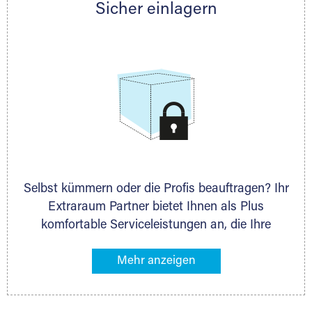
Sicher einlagern
persönlich hinsichtlich Lagervolumen und zu
allen weiteren Fragen, die Sie haben.
Selbst kümmern oder die Profis beauftragen? Ihr
Extraraum Partner bietet Ihnen als Plus
komfortable Serviceleistungen an, die Ihre
Lagerung besonders bequem machen. Dazu
gehören z. B. Verpackungsservice, Lieferung von
Packmaterial sowie Abholung und Rückholung.
Ihr Lagergut wird bei Ihrem Extraraum Partner