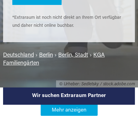
*Extraraum ist noch nicht direkt an Ihrem Ort verfügbar
und daher nicht online buchbar.
Deutschland
›
Berlin
›
Berlin, Stadt
›
KGA
Familiengärten
© Urheber: Sedletsky / stock.adobe.com
Wir suchen Extraraum Partner
Werden Sie Extraraum Partner in
13089 Berlin-KGA
Familiengärten