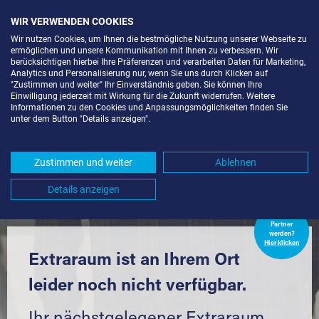
WIR VERWENDEN COOKIES
Wir nutzen Cookies, um Ihnen die bestmögliche Nutzung unserer Webseite zu
ermöglichen und unsere Kommunikation mit Ihnen zu verbessern. Wir
berücksichtigen hierbei Ihre Präferenzen und verarbeiten Daten für Marketing,
Analytics und Personalisierung nur, wenn Sie uns durch Klicken auf
"Zustimmen und weiter" Ihr Einverständnis geben. Sie können Ihre
Einwilligung jederzeit mit Wirkung für die Zukunft widerrufen. Weitere
LAGERBOX IN BERLIN-KGA
Informationen zu den Cookies und Anpassungsmöglichkeiten finden Sie
unter dem Button "Details anzeigen".
FAMILIENGÄRTEN (13089) UND
UMGEBUNG *
Zustimmen und weiter
Ablehnen
Komfortabel einlagern mit Extraraum
Details anzeigen
Extraraum
Partner
werden?
Hier klicken
Extraraum ist an Ihrem Ort
leider noch nicht verfügbar.