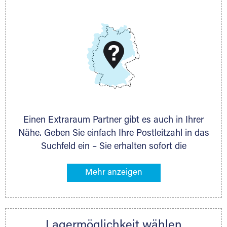
Telefon:
+49 6145 5442 - 404
E-Mail:
thorsten.klemt@extraraum.de
DMG Aktiengesellschaft
Schieferstein 11A
65439 Flörsheim
www.dmg-ag.com
Einen Extraraum Partner gibt es auch in Ihrer
Nähe. Geben Sie einfach Ihre Postleitzahl in das
Suchfeld ein – Sie erhalten sofort die
Kontaktdaten des Partners mit
Lagermöglichkeiten in Ihrer Nähe. An zahlreichen
Orten können Sie anschließend Ihren Lagerraum
direkt online mieten. Gibt es Extraraum noch
nicht an Ihrem Ort, kontaktieren Sie den
Lagermöglichkeit wählen
nächstgelegenen Partner und besprechen alles