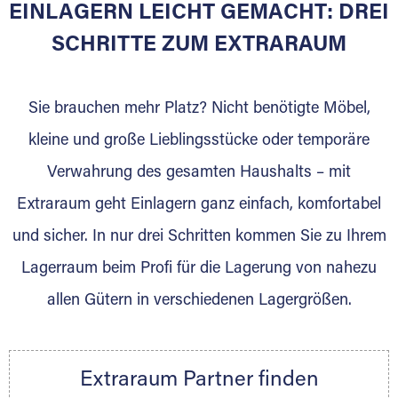
EINLAGERN LEICHT GEMACHT: DREI
SCHRITTE ZUM EXTRARAUM
Sie bieten Kunden Lagerraum zur Miete, der
für die Einlagerung von Umzugsgut gebaut
wurde? Werden Sie jetzt Extraraum Partner
Sie brauchen mehr Platz? Nicht benötigte Möbel,
und generieren Sie über das Portal neue
kleine und große Lieblingsstücke oder temporäre
Lagerkunden und Vermietungen.
Verwahrung des gesamten Haushalts – mit
Ihre Vorteile als Extraraum Partner:
Extraraum geht Einlagern ganz einfach, komfortabel
Marktgerechte Preise
Digitale Buchungsplattform
und sicher. In nur drei Schritten kommen Sie zu Ihrem
Flexibel auf Sie ausgerichtet
Lagerraum beim Profi für die Lagerung von nahezu
Gewinnung von Neukunden
allen Gütern in verschiedenen Lagergrößen.
Sprechen Sie uns an, wir freuen uns auf Ihre
Nachricht.
Ihre Ansprechpartnerin:
Extraraum Partner finden
Thorsten Klemt