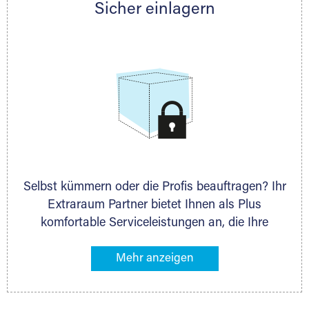
Sicher einlagern
persönlich hinsichtlich Lagervolumen und zu
allen weiteren Fragen, die Sie haben.
Selbst kümmern oder die Profis beauftragen? Ihr
Extraraum Partner bietet Ihnen als Plus
komfortable Serviceleistungen an, die Ihre
Lagerung besonders bequem machen. Dazu
gehören z. B. Verpackungsservice, Lieferung von
Packmaterial sowie Abholung und Rückholung.
Ihr Lagergut wird bei Ihrem Extraraum Partner