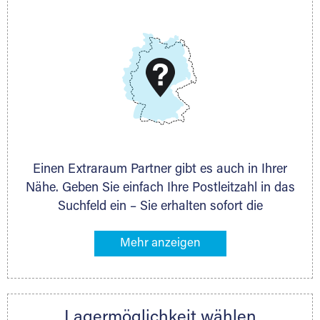
Telefon:
+49 6145 5442 - 404
E-Mail:
thorsten.klemt@extraraum.de
DMG Aktiengesellschaft
Schieferstein 11A
65439 Flörsheim
www.dmg-ag.com
Einen Extraraum Partner gibt es auch in Ihrer
Nähe. Geben Sie einfach Ihre Postleitzahl in das
Suchfeld ein – Sie erhalten sofort die
Kontaktdaten des Partners mit
Lagermöglichkeiten in Ihrer Nähe. An zahlreichen
Orten können Sie anschließend Ihren Lagerraum
direkt online mieten. Gibt es Extraraum noch
nicht an Ihrem Ort, kontaktieren Sie den
Lagermöglichkeit wählen
nächstgelegenen Partner und besprechen alles