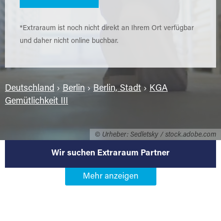
*Extraraum ist noch nicht direkt an Ihrem Ort verfügbar
und daher nicht online buchbar.
Deutschland
›
Berlin
›
Berlin, Stadt
›
KGA
Gemütlichkeit III
© Urheber: Sedletsky / stock.adobe.com
Wir suchen Extraraum Partner
Werden Sie Extraraum Partner in
12437 Berlin-KGA Gemütlichkeit
III