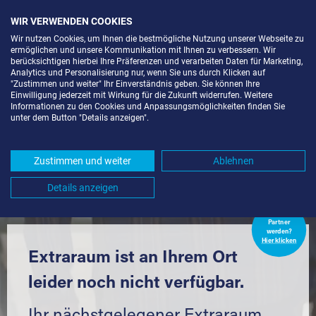
WIR VERWENDEN COOKIES
Wir nutzen Cookies, um Ihnen die bestmögliche Nutzung unserer Webseite zu
ermöglichen und unsere Kommunikation mit Ihnen zu verbessern. Wir
berücksichtigen hierbei Ihre Präferenzen und verarbeiten Daten für Marketing,
Analytics und Personalisierung nur, wenn Sie uns durch Klicken auf
"Zustimmen und weiter" Ihr Einverständnis geben. Sie können Ihre
Einwilligung jederzeit mit Wirkung für die Zukunft widerrufen. Weitere
LAGERBOX IN BERLIN-KGA
Informationen zu den Cookies und Anpassungsmöglichkeiten finden Sie
unter dem Button "Details anzeigen".
GEMÜTLICHKEIT III (12437) UND
UMGEBUNG *
Zustimmen und weiter
Ablehnen
Komfortabel einlagern mit Extraraum
Details anzeigen
Extraraum
Partner
werden?
Hier klicken
Extraraum ist an Ihrem Ort
leider noch nicht verfügbar.