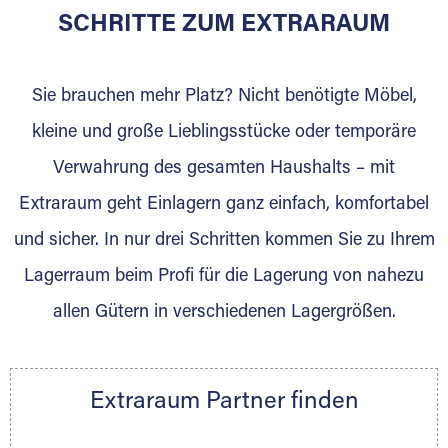
für die Einlagerung von Umzugsgut gebaut
SCHRITTE ZUM EXTRARAUM
wurde? Werden Sie jetzt Extraraum Partner
und generieren Sie über das Portal neue
Sie brauchen mehr Platz? Nicht benötigte Möbel,
Lagerkunden und Vermietungen.
kleine und große Lieblingsstücke oder temporäre
Ihre Vorteile als Extraraum Partner:
Verwahrung des gesamten Haushalts – mit
Marktgerechte Preise
Digitale Buchungsplattform
Extraraum geht Einlagern ganz einfach, komfortabel
Flexibel auf Sie ausgerichtet
und sicher. In nur drei Schritten kommen Sie zu Ihrem
Gewinnung von Neukunden
Lagerraum beim Profi für die Lagerung von nahezu
Sprechen Sie uns an, wir freuen uns auf Ihre
allen Gütern in verschiedenen Lagergrößen.
Nachricht.
Ihre Ansprechpartnerin:
Thorsten Klemt
Extraraum Partner finden
Telefon:
+49 6145 5442 - 404
E-Mail:
thorsten.klemt@extraraum.de