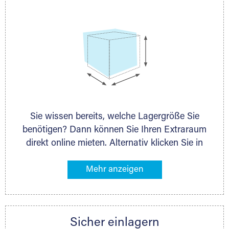
Sie wissen bereits, welche Lagergröße Sie
benötigen? Dann können Sie Ihren Extraraum
direkt online mieten. Alternativ klicken Sie in
unserer Lagerliste die entsprechenden
Gegenstände an, die Sie einlagern möchten –
das Volumen wird sofort und exakt für Sie
ermittelt. Natürlich steht Ihnen Ihr Extraraum
Partner auch gern zur Seite und berät Sie
Sicher einlagern
persönlich hinsichtlich Lagervolumen und zu