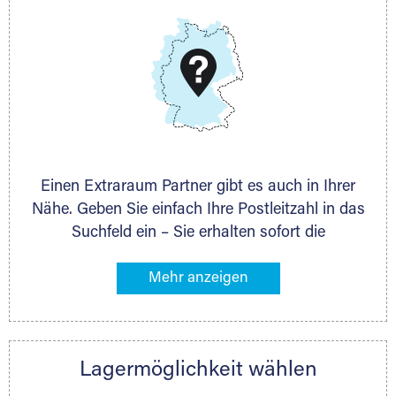
DMG Aktiengesellschaft
Schieferstein 11A
65439 Flörsheim
www.dmg-ag.com
Einen Extraraum Partner gibt es auch in Ihrer
Nähe. Geben Sie einfach Ihre Postleitzahl in das
Suchfeld ein – Sie erhalten sofort die
Kontaktdaten des Partners mit
Lagermöglichkeiten in Ihrer Nähe. An zahlreichen
Orten können Sie anschließend Ihren Lagerraum
direkt online mieten. Gibt es Extraraum noch
nicht an Ihrem Ort, kontaktieren Sie den
Lagermöglichkeit wählen
nächstgelegenen Partner und besprechen alles
persönlich.