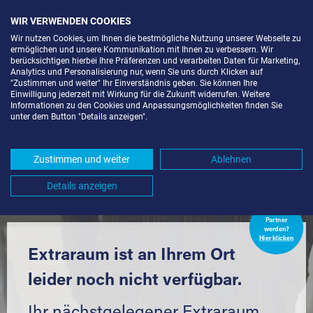
WIR VERWENDEN COOKIES
Wir nutzen Cookies, um Ihnen die bestmögliche Nutzung unserer Webseite zu
ermöglichen und unsere Kommunikation mit Ihnen zu verbessern. Wir
berücksichtigen hierbei Ihre Präferenzen und verarbeiten Daten für Marketing,
Analytics und Personalisierung nur, wenn Sie uns durch Klicken auf
"Zustimmen und weiter" Ihr Einverständnis geben. Sie können Ihre
Einwilligung jederzeit mit Wirkung für die Zukunft widerrufen. Weitere
LAGERBOX IN BERLIN-KOL.
Informationen zu den Cookies und Anpassungsmöglichkeiten finden Sie
unter dem Button "Details anzeigen".
MANNHEIM (14199) UND UMGEBUNG
*
Zustimmen und weiter
Ablehnen
Komfortabel einlagern mit Extraraum
Details anzeigen
Extraraum
Partner
werden?
Hier klicken
Extraraum ist an Ihrem Ort
leider noch nicht verfügbar.