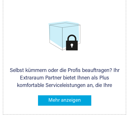
allen weiteren Fragen, die Sie haben.
Selbst kümmern oder die Profis beauftragen? Ihr
Extraraum Partner bietet Ihnen als Plus
komfortable Serviceleistungen an, die Ihre
Lagerung besonders bequem machen. Dazu
gehören z. B. Verpackungsservice, Lieferung von
Packmaterial sowie Abholung und Rückholung.
Ihr Lagergut wird bei Ihrem Extraraum Partner
sicher verwahrt: trocken, staubfrei, auf Wunsch