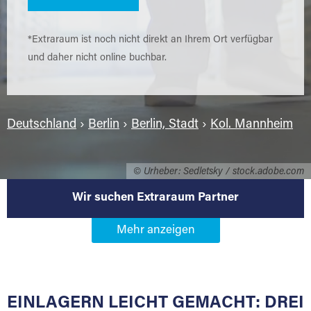
*Extraraum ist noch nicht direkt an Ihrem Ort verfügbar
und daher nicht online buchbar.
Deutschland
›
Berlin
›
Berlin, Stadt
›
Kol. Mannheim
© Urheber: Sedletsky / stock.adobe.com
Wir suchen Extraraum Partner
Werden Sie Extraraum Partner in
14199 Berlin-Kol. Mannheim
EINLAGERN LEICHT GEMACHT: DREI
Sie bieten Kunden Lagerraum zur Miete, der