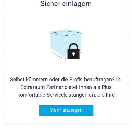
Sicher einlagern
persönlich hinsichtlich Lagervolumen und zu
allen weiteren Fragen, die Sie haben.
Selbst kümmern oder die Profis beauftragen? Ihr
Extraraum Partner bietet Ihnen als Plus
komfortable Serviceleistungen an, die Ihre
Lagerung besonders bequem machen. Dazu
gehören z. B. Verpackungsservice, Lieferung von
Packmaterial sowie Abholung und Rückholung.
Ihr Lagergut wird bei Ihrem Extraraum Partner