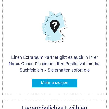
E-Mail:
thorsten.klemt@extraraum.de
DMG Aktiengesellschaft
Schieferstein 11A
65439 Flörsheim
www.dmg-ag.com
Einen Extraraum Partner gibt es auch in Ihrer
Nähe. Geben Sie einfach Ihre Postleitzahl in das
Suchfeld ein – Sie erhalten sofort die
Kontaktdaten des Partners mit
Lagermöglichkeiten in Ihrer Nähe. An zahlreichen
Orten können Sie anschließend Ihren Lagerraum
direkt online mieten. Gibt es Extraraum noch
nicht an Ihrem Ort, kontaktieren Sie den
Lagermöglichkeit wählen
nächstgelegenen Partner und besprechen alles