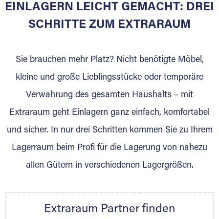
EINLAGERN LEICHT GEMACHT: DREI
Sie bieten Kunden Lagerraum zur Miete, der
für die Einlagerung von Umzugsgut gebaut
SCHRITTE ZUM EXTRARAUM
wurde? Werden Sie jetzt Extraraum Partner
und generieren Sie über das Portal neue
Sie brauchen mehr Platz? Nicht benötigte Möbel,
Lagerkunden und Vermietungen.
kleine und große Lieblingsstücke oder temporäre
Ihre Vorteile als Extraraum Partner:
Verwahrung des gesamten Haushalts – mit
Marktgerechte Preise
Digitale Buchungsplattform
Extraraum geht Einlagern ganz einfach, komfortabel
Flexibel auf Sie ausgerichtet
und sicher. In nur drei Schritten kommen Sie zu Ihrem
Gewinnung von Neukunden
Lagerraum beim Profi für die Lagerung von nahezu
Sprechen Sie uns an, wir freuen uns auf Ihre
allen Gütern in verschiedenen Lagergrößen.
Nachricht.
Ihre Ansprechpartnerin:
Thorsten Klemt
Extraraum Partner finden
Telefon:
+49 6145 5442 - 404