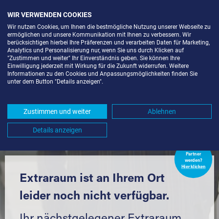
WIR VERWENDEN COOKIES
Wir nutzen Cookies, um Ihnen die bestmögliche Nutzung unserer Webseite zu
ermöglichen und unsere Kommunikation mit Ihnen zu verbessern. Wir
berücksichtigen hierbei Ihre Präferenzen und verarbeiten Daten für Marketing,
Analytics und Personalisierung nur, wenn Sie uns durch Klicken auf
"Zustimmen und weiter" Ihr Einverständnis geben. Sie können Ihre
Einwilligung jederzeit mit Wirkung für die Zukunft widerrufen. Weitere
LAGERBOX IN BERLIN-KOL.
Informationen zu den Cookies und Anpassungsmöglichkeiten finden Sie
unter dem Button "Details anzeigen".
PLATANENBLICK (12355) UND
UMGEBUNG *
Zustimmen und weiter
Ablehnen
Komfortabel einlagern mit Extraraum
Details anzeigen
Extraraum
Partner
werden?
Hier klicken
Extraraum ist an Ihrem Ort
leider noch nicht verfügbar.