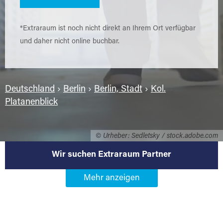
*Extraraum ist noch nicht direkt an Ihrem Ort verfügbar
und daher nicht online buchbar.
Deutschland
›
Berlin
›
Berlin, Stadt
›
Kol.
Platanenblick
© Urheber: Sedletsky / stock.adobe.com
Wir suchen Extraraum Partner
Werden Sie Extraraum Partner in
12355 Berlin-Kol. Platanenblick