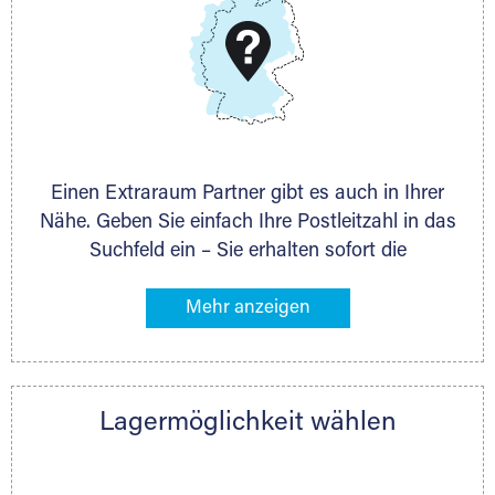
Schieferstein 11A
65439 Flörsheim
www.dmg-ag.com
Einen Extraraum Partner gibt es auch in Ihrer
Nähe. Geben Sie einfach Ihre Postleitzahl in das
Suchfeld ein – Sie erhalten sofort die
Kontaktdaten des Partners mit
Lagermöglichkeiten in Ihrer Nähe. An zahlreichen
Orten können Sie anschließend Ihren Lagerraum
direkt online mieten. Gibt es Extraraum noch
nicht an Ihrem Ort, kontaktieren Sie den
Lagermöglichkeit wählen
nächstgelegenen Partner und besprechen alles
persönlich.