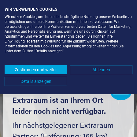
WIR VERWENDEN COOKIES
Wir nutzen Cookies, um Ihnen die bestmögliche Nutzung unserer Webseite zu
ermöglichen und unsere Kommunikation mit Ihnen zu verbessern. Wir
berücksichtigen hierbei Ihre Präferenzen und verarbeiten Daten für Marketing,
Analytics und Personalisierung nur, wenn Sie uns durch Klicken auf
"Zustimmen und weiter" Ihr Einverständnis geben. Sie können Ihre
Einwilligung jederzeit mit Wirkung für die Zukunft widerrufen. Weitere
LAGERBOX IN BERLIN-PRENZLAUER
Informationen zu den Cookies und Anpassungsmöglichkeiten finden Sie
unter dem Button "Details anzeigen".
BERG (10119) UND UMGEBUNG *
Komfortabel einlagern mit Extraraum
Zustimmen und weiter
Ablehnen
Details anzeigen
Extraraum
Partner
werden?
Hier klicken
Extraraum ist an Ihrem Ort
leider noch nicht verfügbar.
Ihr nächstgelegener Extraraum