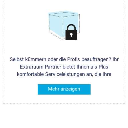
Selbst kümmern oder die Profis beauftragen? Ihr
Extraraum Partner bietet Ihnen als Plus
komfortable Serviceleistungen an, die Ihre
Lagerung besonders bequem machen. Dazu
gehören z. B. Verpackungsservice, Lieferung von
Packmaterial sowie Abholung und Rückholung.
Ihr Lagergut wird bei Ihrem Extraraum Partner
sicher verwahrt: trocken, staubfrei, auf Wunsch
versiegelt. Natürlich erfüllen die Lagerhallen alle
behördlichen Anforderungen.