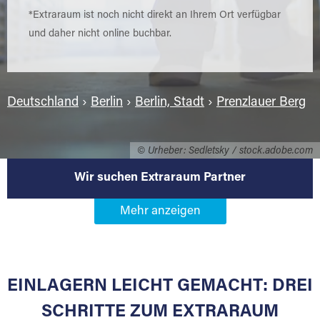
*Extraraum ist noch nicht direkt an Ihrem Ort verfügbar
und daher nicht online buchbar.
Deutschland
›
Berlin
›
Berlin, Stadt
›
Prenzlauer Berg
© Urheber: Sedletsky / stock.adobe.com
Wir suchen Extraraum Partner
Werden Sie Extraraum Partner in
10119 Berlin-Prenzlauer Berg
EINLAGERN LEICHT GEMACHT: DREI
Sie bieten Kunden Lagerraum zur Miete, der
für die Einlagerung von Umzugsgut gebaut
SCHRITTE ZUM EXTRARAUM