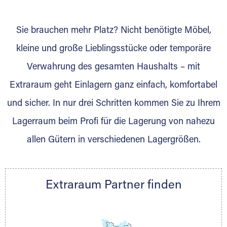
wurde? Werden Sie jetzt Extraraum Partner
und generieren Sie über das Portal neue
Sie brauchen mehr Platz? Nicht benötigte Möbel,
Lagerkunden und Vermietungen.
kleine und große Lieblingsstücke oder temporäre
Ihre Vorteile als Extraraum Partner:
Verwahrung des gesamten Haushalts – mit
Marktgerechte Preise
Digitale Buchungsplattform
Extraraum geht Einlagern ganz einfach, komfortabel
Flexibel auf Sie ausgerichtet
und sicher. In nur drei Schritten kommen Sie zu Ihrem
Gewinnung von Neukunden
Lagerraum beim Profi für die Lagerung von nahezu
Sprechen Sie uns an, wir freuen uns auf Ihre
allen Gütern in verschiedenen Lagergrößen.
Nachricht.
Ihre Ansprechpartnerin:
Thorsten Klemt
Extraraum Partner finden
Telefon:
+49 6145 5442 - 404
E-Mail:
thorsten.klemt@extraraum.de
DMG Aktiengesellschaft