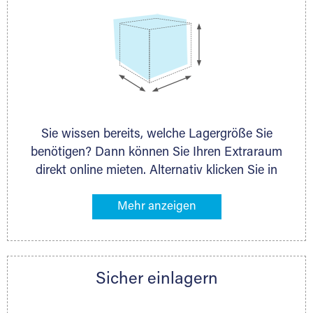
Sie wissen bereits, welche Lagergröße Sie
benötigen? Dann können Sie Ihren Extraraum
direkt online mieten. Alternativ klicken Sie in
unserer Lagerliste die entsprechenden
Gegenstände an, die Sie einlagern möchten –
das Volumen wird sofort und exakt für Sie
ermittelt. Natürlich steht Ihnen Ihr Extraraum
Partner auch gern zur Seite und berät Sie
Sicher einlagern
persönlich hinsichtlich Lagervolumen und zu
allen weiteren Fragen, die Sie haben.