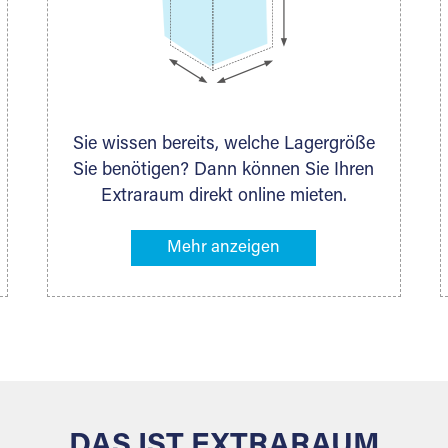
Sie wissen bereits, welche Lagergröße
Sie benötigen? Dann können Sie Ihren
Extraraum direkt online mieten.
Alternativ klicken Sie in unserer
Lagerliste die entsprechenden
Gegenstände an, die Sie einlagern
möchten – das Volumen wird sofort
und exakt für Sie ermittelt. Natürlich
steht Ihnen Ihr Extraraum Partner auch
gern zur Seite und berät Sie persönlich
hinsichtlich Lagervolumen und zu allen
weiteren Fragen, die Sie haben.
DAS IST EXTRARAUM