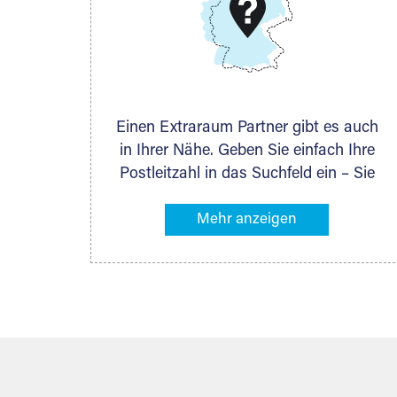
DMG Aktiengesellschaft
Schieferstein 11A
65439 Flörsheim
www.dmg-ag.com
Einen Extraraum Partner gibt es auch
in Ihrer Nähe. Geben Sie einfach Ihre
Postleitzahl in das Suchfeld ein – Sie
erhalten sofort die Kontaktdaten des
Partners mit Lagermöglichkeiten in
Ihrer Nähe. An zahlreichen Orten
können Sie anschließend Ihren
Lagerraum direkt online mieten. Gibt es
Extraraum noch nicht an Ihrem Ort,
kontaktieren Sie den nächstgelegenen
Partner und besprechen alles
persönlich.