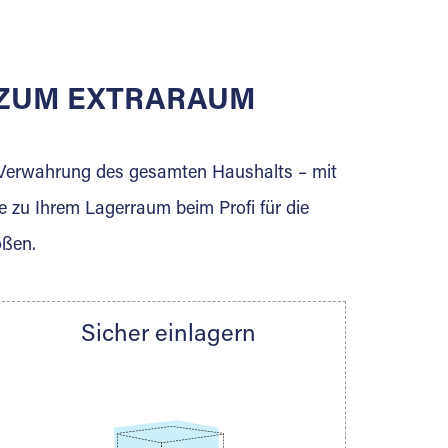
E ZUM EXTRARAUM
erden Sie jetzt Extraraum Partner und
e Verwahrung des gesamten Haushalts – mit
e zu Ihrem Lagerraum beim Profi für die
ößen.
Sicher einlagern