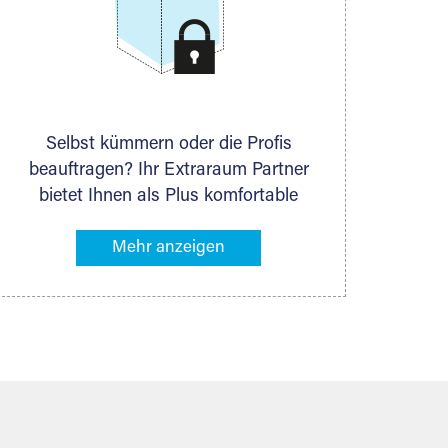
Selbst kümmern oder die Profis
beauftragen? Ihr Extraraum Partner
bietet Ihnen als Plus komfortable
Serviceleistungen an, die Ihre Lagerung
besonders bequem machen. Dazu
gehören z. B. Verpackungsservice,
Lieferung von Packmaterial sowie
Abholung und Rückholung. Ihr
Lagergut wird bei Ihrem Extraraum
Partner sicher verwahrt: trocken,
staubfrei, auf Wunsch versiegelt.
Natürlich erfüllen die Lagerhallen alle