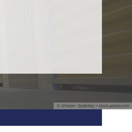
© Urheber: Sedletsky / stock.adobe.com