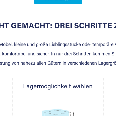
Partner in
burg
HT GEMACHT: DREI SCHRITT
 der für die Einlagerung von Umzugsgut gebaut wurde? W
agerkunden und Vermietungen.
 Möbel, kleine und große Lieblingsstücke oder temporär
 komfortabel und sicher. In nur drei Schritten kommen Si
rung von nahezu allen Gütern in verschiedenen Lagergr
Ihre Nachricht.
Lagermöglichkeit wählen