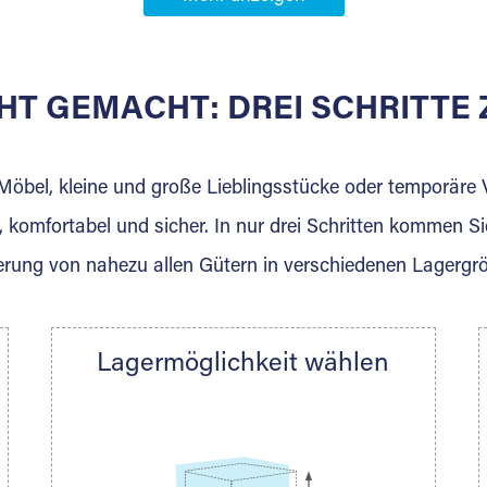
Partner in
HT GEMACHT: DREI SCHRITT
 der für die Einlagerung von Umzugsgut gebaut wurde? W
agerkunden und Vermietungen.
 Möbel, kleine und große Lieblingsstücke oder temporär
 komfortabel und sicher. In nur drei Schritten kommen Si
rung von nahezu allen Gütern in verschiedenen Lagergr
Ihre Nachricht.
Lagermöglichkeit wählen