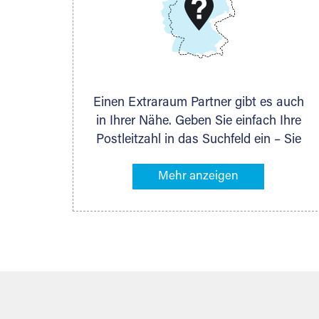
DMG Aktiengesellschaft
Schieferstein 11A
65439 Flörsheim
www.dmg-ag.com
Einen Extraraum Partner gibt es auch
in Ihrer Nähe. Geben Sie einfach Ihre
Postleitzahl in das Suchfeld ein – Sie
erhalten sofort die Kontaktdaten des
Partners mit Lagermöglichkeiten in
Ihrer Nähe. An zahlreichen Orten
können Sie anschließend Ihren
Lagerraum direkt online mieten. Gibt es
Extraraum noch nicht an Ihrem Ort,
kontaktieren Sie den nächstgelegenen
Partner und besprechen alles
persönlich.