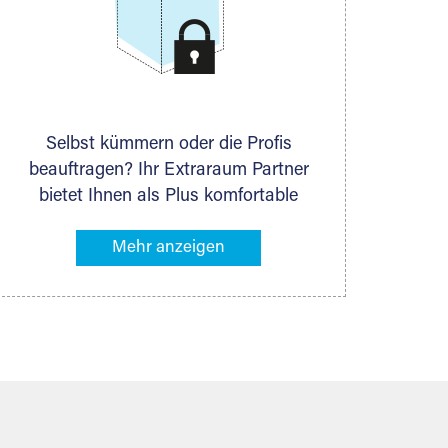
Selbst kümmern oder die Profis
beauftragen? Ihr Extraraum Partner
bietet Ihnen als Plus komfortable
Serviceleistungen an, die Ihre Lagerung
besonders bequem machen. Dazu
gehören z. B. Verpackungsservice,
Lieferung von Packmaterial sowie
Abholung und Rückholung. Ihr
Lagergut wird bei Ihrem Extraraum
Partner sicher verwahrt: trocken,
staubfrei, auf Wunsch versiegelt.
Natürlich erfüllen die Lagerhallen alle