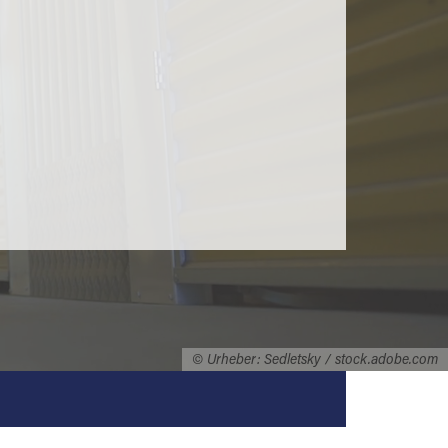
© Urheber: Sedletsky / stock.adobe.com