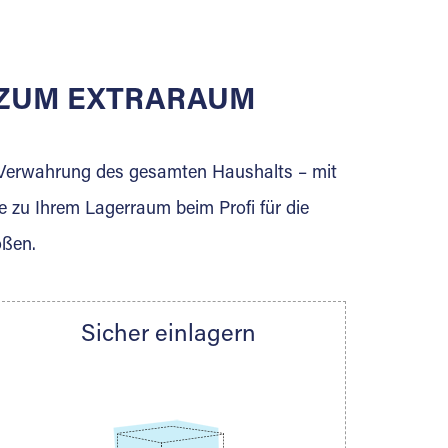
E ZUM EXTRARAUM
erden Sie jetzt Extraraum Partner und
e Verwahrung des gesamten Haushalts – mit
e zu Ihrem Lagerraum beim Profi für die
ößen.
Sicher einlagern