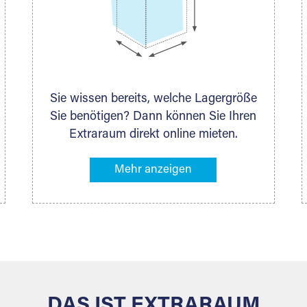
Sie wissen bereits, welche Lagergröße
Sie benötigen? Dann können Sie Ihren
Extraraum direkt online mieten.
Alternativ klicken Sie in unserer
Lagerliste die entsprechenden
Gegenstände an, die Sie einlagern
möchten – das Volumen wird sofort
und exakt für Sie ermittelt. Natürlich
steht Ihnen Ihr Extraraum Partner auch
gern zur Seite und berät Sie persönlich
hinsichtlich Lagervolumen und zu allen
weiteren Fragen, die Sie haben.
DAS IST EXTRARAUM