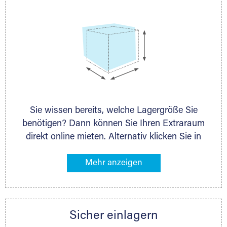
Sie wissen bereits, welche Lagergröße Sie
benötigen? Dann können Sie Ihren Extraraum
direkt online mieten. Alternativ klicken Sie in
unserer Lagerliste die entsprechenden
Gegenstände an, die Sie einlagern möchten –
das Volumen wird sofort und exakt für Sie
ermittelt. Natürlich steht Ihnen Ihr Extraraum
Partner auch gern zur Seite und berät Sie
Sicher einlagern
persönlich hinsichtlich Lagervolumen und zu