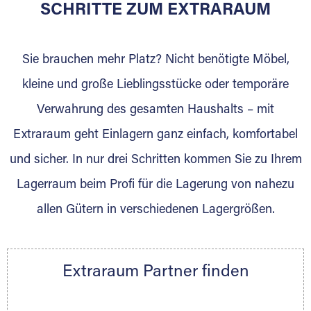
für die Einlagerung von Umzugsgut gebaut
SCHRITTE ZUM EXTRARAUM
wurde? Werden Sie jetzt Extraraum Partner
und generieren Sie über das Portal neue
Sie brauchen mehr Platz? Nicht benötigte Möbel,
Lagerkunden und Vermietungen.
kleine und große Lieblingsstücke oder temporäre
Ihre Vorteile als Extraraum Partner:
Verwahrung des gesamten Haushalts – mit
Marktgerechte Preise
Digitale Buchungsplattform
Extraraum geht Einlagern ganz einfach, komfortabel
Flexibel auf Sie ausgerichtet
und sicher. In nur drei Schritten kommen Sie zu Ihrem
Gewinnung von Neukunden
Lagerraum beim Profi für die Lagerung von nahezu
Sprechen Sie uns an, wir freuen uns auf Ihre
allen Gütern in verschiedenen Lagergrößen.
Nachricht.
Ihre Ansprechpartnerin:
Thorsten Klemt
Extraraum Partner finden
Telefon:
+49 6145 5442 - 404
E-Mail:
thorsten.klemt@extraraum.de