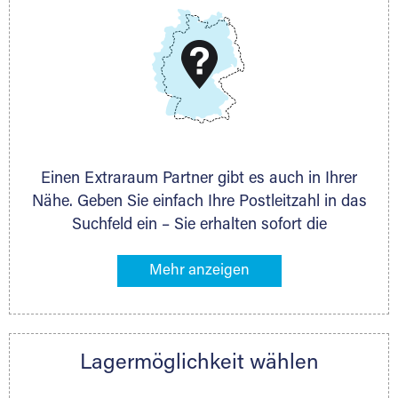
DMG Aktiengesellschaft
Schieferstein 11A
65439 Flörsheim
www.dmg-ag.com
Einen Extraraum Partner gibt es auch in Ihrer
Nähe. Geben Sie einfach Ihre Postleitzahl in das
Suchfeld ein – Sie erhalten sofort die
Kontaktdaten des Partners mit
Lagermöglichkeiten in Ihrer Nähe. An zahlreichen
Orten können Sie anschließend Ihren Lagerraum
direkt online mieten. Gibt es Extraraum noch
nicht an Ihrem Ort, kontaktieren Sie den
Lagermöglichkeit wählen
nächstgelegenen Partner und besprechen alles
persönlich.