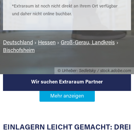
*Extraraum ist noch nicht direkt an Ihrem Ort verfügbar
und daher nicht online buchbar.
Deutschland
›
Hessen
›
Groß-Gerau, Landkreis
›
Bischofsheim
© Urheber: Sedletsky / stock.adobe.com
Wir suchen Extraraum Partner
Werden Sie Extraraum Partner in
65474 Bischofsheim
EINLAGERN LEICHT GEMACHT: DREI
Sie bieten Kunden Lagerraum zur Miete, der