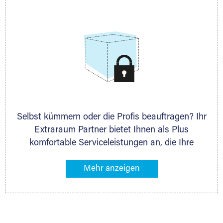
allen weiteren Fragen, die Sie haben.
Selbst kümmern oder die Profis beauftragen? Ihr
Extraraum Partner bietet Ihnen als Plus
komfortable Serviceleistungen an, die Ihre
Lagerung besonders bequem machen. Dazu
gehören z. B. Verpackungsservice, Lieferung von
Packmaterial sowie Abholung und Rückholung.
Ihr Lagergut wird bei Ihrem Extraraum Partner
sicher verwahrt: trocken, staubfrei, auf Wunsch
versiegelt. Natürlich erfüllen die Lagerhallen alle