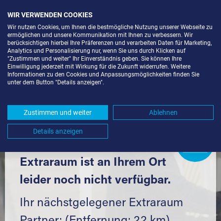
WIR VERWENDEN COOKIES
Wir nutzen Cookies, um Ihnen die bestmögliche Nutzung unserer Webseite zu
ermöglichen und unsere Kommunikation mit Ihnen zu verbessern. Wir
berücksichtigen hierbei Ihre Präferenzen und verarbeiten Daten für Marketing,
Analytics und Personalisierung nur, wenn Sie uns durch Klicken auf
"Zustimmen und weiter" Ihr Einverständnis geben. Sie können Ihre
Einwilligung jederzeit mit Wirkung für die Zukunft widerrufen. Weitere
LAGERBOX IN BISCHOFSHEIM
Informationen zu den Cookies und Anpassungsmöglichkeiten finden Sie
unter dem Button "Details anzeigen".
(65474) UND UMGEBUNG *
Komfortabel einlagern mit Extraraum
Zustimmen und weiter
Ablehnen
Details anzeigen
Extraraum
Partner
werden?
Hier klicken
Extraraum ist an Ihrem Ort
leider noch nicht verfügbar.
Ihr nächstgelegener Extraraum