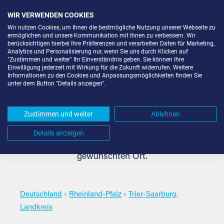
WIR VERWENDEN COOKIES
Wir nutzen Cookies, um Ihnen die bestmögliche Nutzung unserer Webseite zu
ermöglichen und unsere Kommunikation mit Ihnen zu verbessern. Wir
berücksichtigen hierbei Ihre Präferenzen und verarbeiten Daten für Marketing,
Analytics und Personalisierung nur, wenn Sie uns durch Klicken auf
"Zustimmen und weiter" Ihr Einverständnis geben. Sie können Ihre
Lagerbox mieten in Trier-
Einwilligung jederzeit mit Wirkung für die Zukunft widerrufen. Weitere
Informationen zu den Cookies und Anpassungsmöglichkeiten finden Sie
unter dem Button "Details anzeigen".
Saarburg, Landkreis
Zustimmen und weiter
Ablehnen
Die passende Lagerbox mieten für jeden Bedarf in
Details anzeigen
Trier-Saarburg, Landkreis. Wählen Sie den
gewünschten Ort.
Deutschland
›
Rheinland-Pfalz
›
Trier-Saarburg,
Landkreis