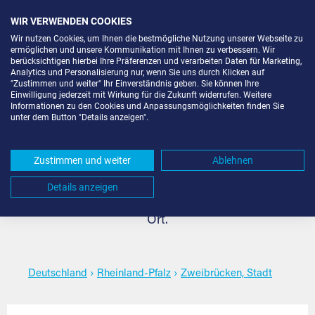
WIR VERWENDEN COOKIES
Wir nutzen Cookies, um Ihnen die bestmögliche Nutzung unserer Webseite zu
ermöglichen und unsere Kommunikation mit Ihnen zu verbessern. Wir
berücksichtigen hierbei Ihre Präferenzen und verarbeiten Daten für Marketing,
Analytics und Personalisierung nur, wenn Sie uns durch Klicken auf
"Zustimmen und weiter" Ihr Einverständnis geben. Sie können Ihre
Lagerbox mieten in
Einwilligung jederzeit mit Wirkung für die Zukunft widerrufen. Weitere
Informationen zu den Cookies und Anpassungsmöglichkeiten finden Sie
unter dem Button "Details anzeigen".
Zweibrücken, Stadt
Zustimmen und weiter
Ablehnen
Die passende Lagerbox mieten für jeden Bedarf in
Details anzeigen
Zweibrücken, Stadt. Wählen Sie den gewünschten
Ort.
Deutschland
›
Rheinland-Pfalz
›
Zweibrücken, Stadt