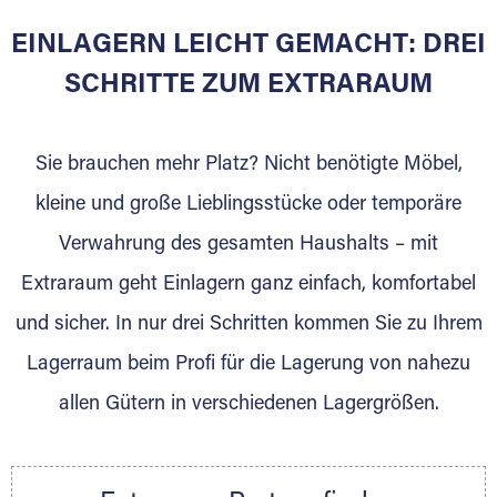
EINLAGERN LEICHT GEMACHT: DREI
Sie bieten Kunden Lagerraum zur Miete, der
für die Einlagerung von Umzugsgut gebaut
SCHRITTE ZUM EXTRARAUM
wurde? Werden Sie jetzt Extraraum Partner
und generieren Sie über das Portal neue
Sie brauchen mehr Platz? Nicht benötigte Möbel,
Lagerkunden und Vermietungen.
kleine und große Lieblingsstücke oder temporäre
Ihre Vorteile als Extraraum Partner:
Verwahrung des gesamten Haushalts – mit
Marktgerechte Preise
Digitale Buchungsplattform
Extraraum geht Einlagern ganz einfach, komfortabel
Flexibel auf Sie ausgerichtet
und sicher. In nur drei Schritten kommen Sie zu Ihrem
Gewinnung von Neukunden
Lagerraum beim Profi für die Lagerung von nahezu
Sprechen Sie uns an, wir freuen uns auf Ihre
allen Gütern in verschiedenen Lagergrößen.
Nachricht.
Ihre Ansprechpartnerin:
Thorsten Klemt