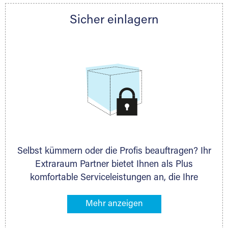
Partner auch gern zur Seite und berät Sie
Sicher einlagern
persönlich hinsichtlich Lagervolumen und zu
allen weiteren Fragen, die Sie haben.
Selbst kümmern oder die Profis beauftragen? Ihr
Extraraum Partner bietet Ihnen als Plus
komfortable Serviceleistungen an, die Ihre
Lagerung besonders bequem machen. Dazu
gehören z. B. Verpackungsservice, Lieferung von
Packmaterial sowie Abholung und Rückholung.