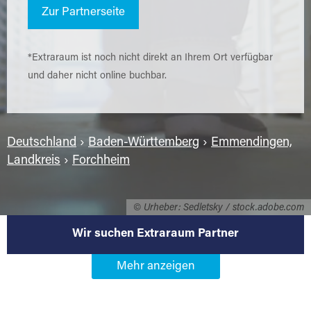
Zur Partnerseite
*Extraraum ist noch nicht direkt an Ihrem Ort verfügbar
und daher nicht online buchbar.
Deutschland
›
Baden-Württemberg
›
Emmendingen,
Landkreis
›
Forchheim
© Urheber: Sedletsky / stock.adobe.com
Wir suchen Extraraum Partner
Werden Sie Extraraum Partner in
79362 Forchheim