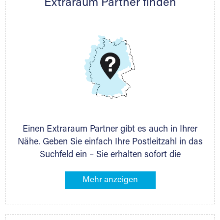
Extraraum Partner finden
Telefon:
+49 6145 5442 - 404
E-Mail:
thorsten.klemt@extraraum.de
DMG Aktiengesellschaft
Schieferstein 11A
65439 Flörsheim
www.dmg-ag.com
Einen Extraraum Partner gibt es auch in Ihrer
Nähe. Geben Sie einfach Ihre Postleitzahl in das
Suchfeld ein – Sie erhalten sofort die
Kontaktdaten des Partners mit
Lagermöglichkeiten in Ihrer Nähe. An zahlreichen
Orten können Sie anschließend Ihren Lagerraum
direkt online mieten. Gibt es Extraraum noch
nicht an Ihrem Ort, kontaktieren Sie den