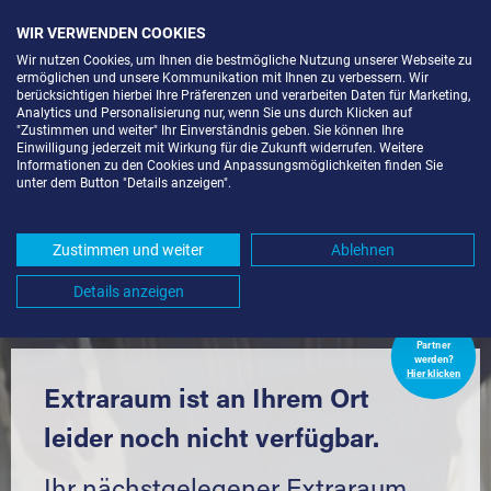
WIR VERWENDEN COOKIES
Wir nutzen Cookies, um Ihnen die bestmögliche Nutzung unserer Webseite zu
ermöglichen und unsere Kommunikation mit Ihnen zu verbessern. Wir
berücksichtigen hierbei Ihre Präferenzen und verarbeiten Daten für Marketing,
Analytics und Personalisierung nur, wenn Sie uns durch Klicken auf
"Zustimmen und weiter" Ihr Einverständnis geben. Sie können Ihre
Einwilligung jederzeit mit Wirkung für die Zukunft widerrufen. Weitere
LAGERRAUM MIETEN IN
Informationen zu den Cookies und Anpassungsmöglichkeiten finden Sie
unter dem Button "Details anzeigen".
FORCHHEIM (79362) UND
UMGEBUNG *
Zustimmen und weiter
Ablehnen
Komfortabel einlagern mit Extraraum
Details anzeigen
Extraraum
Partner
werden?
Hier klicken
Extraraum ist an Ihrem Ort
leider noch nicht verfügbar.