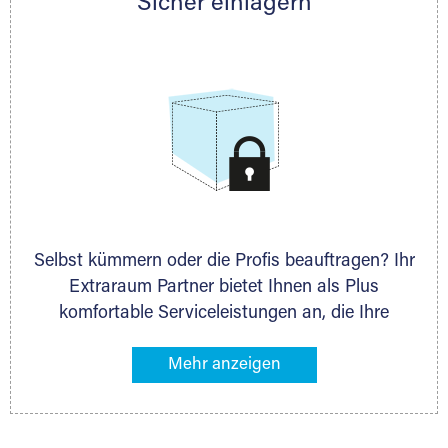
Sicher einlagern
persönlich hinsichtlich Lagervolumen und zu
allen weiteren Fragen, die Sie haben.
Selbst kümmern oder die Profis beauftragen? Ihr
Extraraum Partner bietet Ihnen als Plus
komfortable Serviceleistungen an, die Ihre
Lagerung besonders bequem machen. Dazu
gehören z. B. Verpackungsservice, Lieferung von
Packmaterial sowie Abholung und Rückholung.
Ihr Lagergut wird bei Ihrem Extraraum Partner
sicher verwahrt: trocken, staubfrei, auf Wunsch