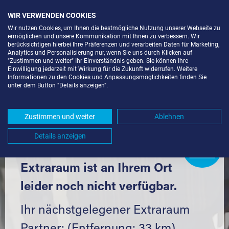
WIR VERWENDEN COOKIES
Wir nutzen Cookies, um Ihnen die bestmögliche Nutzung unserer Webseite zu
ermöglichen und unsere Kommunikation mit Ihnen zu verbessern. Wir
berücksichtigen hierbei Ihre Präferenzen und verarbeiten Daten für Marketing,
Analytics und Personalisierung nur, wenn Sie uns durch Klicken auf
"Zustimmen und weiter" Ihr Einverständnis geben. Sie können Ihre
Einwilligung jederzeit mit Wirkung für die Zukunft widerrufen. Weitere
LAGERRAUM MIETEN IN WEISWEIL
Informationen zu den Cookies und Anpassungsmöglichkeiten finden Sie
unter dem Button "Details anzeigen".
(79367) UND UMGEBUNG *
Komfortabel einlagern mit Extraraum
Zustimmen und weiter
Ablehnen
Details anzeigen
Extraraum
Partner
werden?
Hier klicken
Extraraum ist an Ihrem Ort
leider noch nicht verfügbar.
Ihr nächstgelegener Extraraum