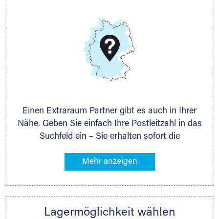
E-Mail:
thorsten.klemt@extraraum.de
DMG Aktiengesellschaft
Schieferstein 11A
65439 Flörsheim
www.dmg-ag.com
Einen Extraraum Partner gibt es auch in Ihrer
Nähe. Geben Sie einfach Ihre Postleitzahl in das
Suchfeld ein – Sie erhalten sofort die
Kontaktdaten des Partners mit
Lagermöglichkeiten in Ihrer Nähe. An zahlreichen
Orten können Sie anschließend Ihren Lagerraum
direkt online mieten. Gibt es Extraraum noch
nicht an Ihrem Ort, kontaktieren Sie den
Lagermöglichkeit wählen
nächstgelegenen Partner und besprechen alles