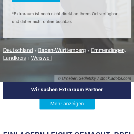
*Extraraum ist noch nicht direkt an Ihrem Ort verfügbar
und daher nicht online buchbar.
Deutschland
›
Baden-Württemberg
›
Emmendingen,
Landkreis
›
Weisweil
© Urheber: Sedletsky / stock.adobe.com
Wir suchen Extraraum Partner
Werden Sie Extraraum Partner in
79367 Weisweil