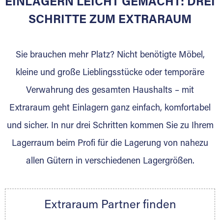
EINLAGERN LEICHT GEMACHT: DREI
Sie bieten Kunden Lagerraum zur Miete, der
für die Einlagerung von Umzugsgut gebaut
SCHRITTE ZUM EXTRARAUM
wurde? Werden Sie jetzt Extraraum Partner
und generieren Sie über das Portal neue
Sie brauchen mehr Platz? Nicht benötigte Möbel,
Lagerkunden und Vermietungen.
kleine und große Lieblingsstücke oder temporäre
Ihre Vorteile als Extraraum Partner:
Verwahrung des gesamten Haushalts – mit
Marktgerechte Preise
Digitale Buchungsplattform
Extraraum geht Einlagern ganz einfach, komfortabel
Flexibel auf Sie ausgerichtet
und sicher. In nur drei Schritten kommen Sie zu Ihrem
Gewinnung von Neukunden
Lagerraum beim Profi für die Lagerung von nahezu
Sprechen Sie uns an, wir freuen uns auf Ihre
allen Gütern in verschiedenen Lagergrößen.
Nachricht.
Ihre Ansprechpartnerin:
Thorsten Klemt
Extraraum Partner finden
Telefon:
+49 6145 5442 - 404