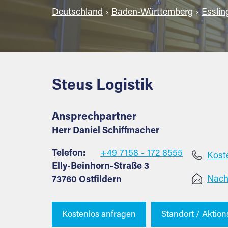
Deutschland
›
Baden-Württemberg
›
Esslin
Steus Logistik
Ansprechpartner
Herr Daniel Schiffmacher
Telefon:
+49 7158 - 172 8555
Koste
Elly-Beinhorn-Straße 3
Nach
73760 Ostfildern
Kostenlos anfragen
Standort / Aktion