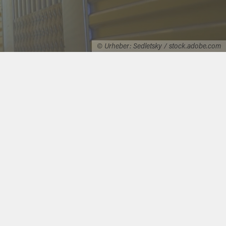
© Urheber: Sedletsky / stock.adobe.com