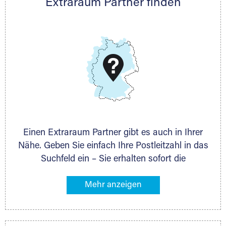
Extraraum Partner finden
Thorsten Klemt
Telefon:
+49 6145 5442 - 404
E-Mail:
thorsten.klemt@extraraum.de
DMG Aktiengesellschaft
Schieferstein 11A
65439 Flörsheim
www.dmg-ag.com
Einen Extraraum Partner gibt es auch in Ihrer
Nähe. Geben Sie einfach Ihre Postleitzahl in das
Suchfeld ein – Sie erhalten sofort die
Kontaktdaten des Partners mit
Lagermöglichkeiten in Ihrer Nähe. An zahlreichen
Orten können Sie anschließend Ihren Lagerraum
direkt online mieten. Gibt es Extraraum noch
nicht an Ihrem Ort, kontaktieren Sie den