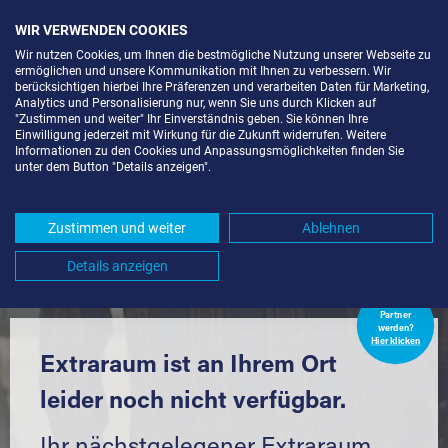
WIR VERWENDEN COOKIES
Wir nutzen Cookies, um Ihnen die bestmögliche Nutzung unserer Webseite zu
ermöglichen und unsere Kommunikation mit Ihnen zu verbessern. Wir
berücksichtigen hierbei Ihre Präferenzen und verarbeiten Daten für Marketing,
Analytics und Personalisierung nur, wenn Sie uns durch Klicken auf
"Zustimmen und weiter" Ihr Einverständnis geben. Sie können Ihre
Einwilligung jederzeit mit Wirkung für die Zukunft widerrufen. Weitere
LAGERRAUM MIETEN IN FREIBURG
Informationen zu den Cookies und Anpassungsmöglichkeiten finden Sie
unter dem Button "Details anzeigen".
IM BREISGAU-LEHEN (79108) UND
UMGEBUNG *
Zustimmen und weiter
Ablehnen
Komfortabel einlagern mit Extraraum
Details anzeigen
Extraraum
Partner
werden?
Hier klicken
Extraraum ist an Ihrem Ort
leider noch nicht verfügbar.