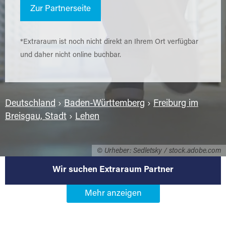
Zur Partnerseite
*Extraraum ist noch nicht direkt an Ihrem Ort verfügbar
und daher nicht online buchbar.
Deutschland
›
Baden-Württemberg
›
Freiburg im
Breisgau, Stadt
›
Lehen
© Urheber: Sedletsky / stock.adobe.com
Wir suchen Extraraum Partner
Werden Sie Extraraum Partner in
79108 Freiburg im Breisgau-