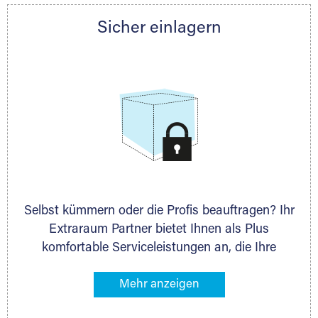
Partner auch gern zur Seite und berät Sie
Sicher einlagern
persönlich hinsichtlich Lagervolumen und zu
allen weiteren Fragen, die Sie haben.
Selbst kümmern oder die Profis beauftragen? Ihr
Extraraum Partner bietet Ihnen als Plus
komfortable Serviceleistungen an, die Ihre
Lagerung besonders bequem machen. Dazu
gehören z. B. Verpackungsservice, Lieferung von
Packmaterial sowie Abholung und Rückholung.