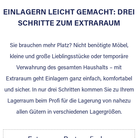
Lehen
EINLAGERN LEICHT GEMACHT: DREI
SCHRITTE ZUM EXTRARAUM
Sie bieten Kunden Lagerraum zur Miete, der
für die Einlagerung von Umzugsgut gebaut
wurde? Werden Sie jetzt Extraraum Partner
Sie brauchen mehr Platz? Nicht benötigte Möbel,
und generieren Sie über das Portal neue
kleine und große Lieblingsstücke oder temporäre
Lagerkunden und Vermietungen.
Verwahrung des gesamten Haushalts – mit
Ihre Vorteile als Extraraum Partner:
Extraraum geht Einlagern ganz einfach, komfortabel
Marktgerechte Preise
Digitale Buchungsplattform
und sicher. In nur drei Schritten kommen Sie zu Ihrem
Flexibel auf Sie ausgerichtet
Lagerraum beim Profi für die Lagerung von nahezu
Gewinnung von Neukunden
allen Gütern in verschiedenen Lagergrößen.
Sprechen Sie uns an, wir freuen uns auf Ihre
Nachricht.
Ihre Ansprechpartnerin: