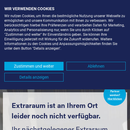
WIR VERWENDEN COOKIES
Wir nutzen Cookies, um Ihnen die bestmögliche Nutzung unserer Webseite zu
ermöglichen und unsere Kommunikation mit Ihnen zu verbessern. Wir
berücksichtigen hierbei Ihre Präferenzen und verarbeiten Daten für Marketing,
Analytics und Personalisierung nur, wenn Sie uns durch Klicken auf
"Zustimmen und weiter" Ihr Einverständnis geben. Sie können Ihre
Einwilligung jederzeit mit Wirkung für die Zukunft widerrufen. Weitere
LAGERRAUM MIETEN IN FREIBURG
Informationen zu den Cookies und Anpassungsmöglichkeiten finden Sie
unter dem Button "Details anzeigen".
IM BREISGAU-MOOSWALD (79106)
UND UMGEBUNG *
Zustimmen und weiter
Ablehnen
Komfortabel einlagern mit Extraraum
Details anzeigen
Extraraum
Partner
werden?
Hier klicken
Extraraum ist an Ihrem Ort
leider noch nicht verfügbar.