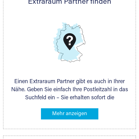
Extraraum Partner finden
Thorsten Klemt
Telefon:
+49 6145 5442 - 404
E-Mail:
thorsten.klemt@extraraum.de
DMG Aktiengesellschaft
Schieferstein 11A
65439 Flörsheim
www.dmg-ag.com
Einen Extraraum Partner gibt es auch in Ihrer
Nähe. Geben Sie einfach Ihre Postleitzahl in das
Suchfeld ein – Sie erhalten sofort die
Kontaktdaten des Partners mit
Lagermöglichkeiten in Ihrer Nähe. An zahlreichen
Orten können Sie anschließend Ihren Lagerraum
direkt online mieten. Gibt es Extraraum noch
nicht an Ihrem Ort, kontaktieren Sie den