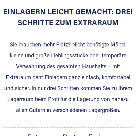
Mooswald
EINLAGERN LEICHT GEMACHT: DREI
SCHRITTE ZUM EXTRARAUM
Sie bieten Kunden Lagerraum zur Miete, der
für die Einlagerung von Umzugsgut gebaut
wurde? Werden Sie jetzt Extraraum Partner
Sie brauchen mehr Platz? Nicht benötigte Möbel,
und generieren Sie über das Portal neue
kleine und große Lieblingsstücke oder temporäre
Lagerkunden und Vermietungen.
Verwahrung des gesamten Haushalts – mit
Ihre Vorteile als Extraraum Partner:
Extraraum geht Einlagern ganz einfach, komfortabel
Marktgerechte Preise
Digitale Buchungsplattform
und sicher. In nur drei Schritten kommen Sie zu Ihrem
Flexibel auf Sie ausgerichtet
Lagerraum beim Profi für die Lagerung von nahezu
Gewinnung von Neukunden
allen Gütern in verschiedenen Lagergrößen.
Sprechen Sie uns an, wir freuen uns auf Ihre
Nachricht.
Ihre Ansprechpartnerin: