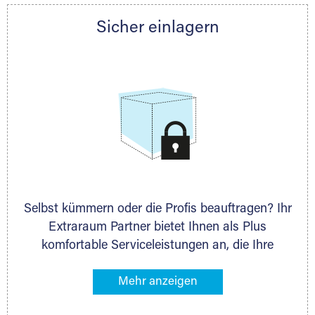
Partner auch gern zur Seite und berät Sie
Sicher einlagern
persönlich hinsichtlich Lagervolumen und zu
allen weiteren Fragen, die Sie haben.
Selbst kümmern oder die Profis beauftragen? Ihr
Extraraum Partner bietet Ihnen als Plus
komfortable Serviceleistungen an, die Ihre
Lagerung besonders bequem machen. Dazu
gehören z. B. Verpackungsservice, Lieferung von
Packmaterial sowie Abholung und Rückholung.