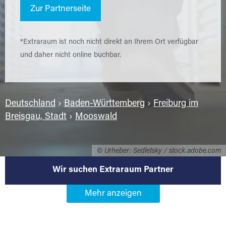
Zur Partnerseite
*Extraraum ist noch nicht direkt an Ihrem Ort verfügbar
und daher nicht online buchbar.
Deutschland
›
Baden-Württemberg
›
Freiburg im
Breisgau, Stadt
›
Mooswald
© Urheber: Sedletsky / stock.adobe.com
Wir suchen Extraraum Partner
Werden Sie Extraraum Partner in
79106 Freiburg im Breisgau-