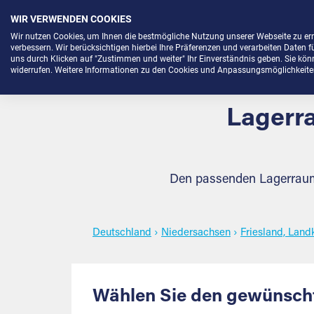
WIR VERWENDEN COOKIES
Menü
Wir nutzen Cookies, um Ihnen die bestmögliche Nutzung unserer Webseite zu e
verbessern. Wir berücksichtigen hierbei Ihre Präferenzen und verarbeiten Daten f
uns durch Klicken auf "Zustimmen und weiter" Ihr Einverständnis geben. Sie könne
widerrufen. Weitere Informationen zu den Cookies und Anpassungsmöglichkeiten 
Lagerra
Den passenden Lagerraum 
Deutschland
›
Niedersachsen
›
Friesland, Land
Wählen Sie den gewünscht