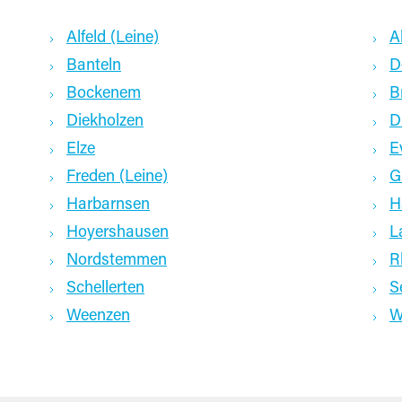
Alfeld (Leine)
A
Banteln
D
Bockenem
B
Diekholzen
D
Elze
E
Freden (Leine)
G
Harbarnsen
H
Hoyershausen
L
Nordstemmen
R
Schellerten
S
Weenzen
W