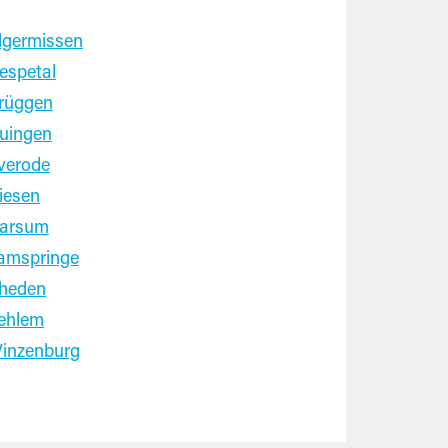
lgermissen
espetal
rüggen
uingen
verode
iesen
arsum
amspringe
heden
ehlem
inzenburg