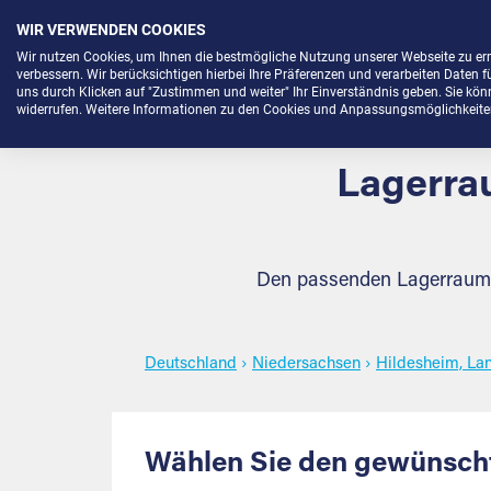
WIR VERWENDEN COOKIES
Menü
Wir nutzen Cookies, um Ihnen die bestmögliche Nutzung unserer Webseite zu e
verbessern. Wir berücksichtigen hierbei Ihre Präferenzen und verarbeiten Daten f
uns durch Klicken auf "Zustimmen und weiter" Ihr Einverständnis geben. Sie könne
widerrufen. Weitere Informationen zu den Cookies und Anpassungsmöglichkeiten 
Lagerra
Den passenden Lagerraum m
Deutschland
›
Niedersachsen
›
Hildesheim, La
Wählen Sie den gewünscht