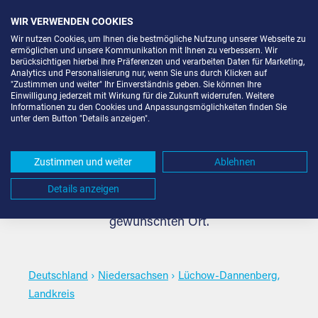
WIR VERWENDEN COOKIES
Wir nutzen Cookies, um Ihnen die bestmögliche Nutzung unserer Webseite zu
ermöglichen und unsere Kommunikation mit Ihnen zu verbessern. Wir
berücksichtigen hierbei Ihre Präferenzen und verarbeiten Daten für Marketing,
Analytics und Personalisierung nur, wenn Sie uns durch Klicken auf
"Zustimmen und weiter" Ihr Einverständnis geben. Sie können Ihre
Lagerraum mieten in Lüchow-
Einwilligung jederzeit mit Wirkung für die Zukunft widerrufen. Weitere
Informationen zu den Cookies und Anpassungsmöglichkeiten finden Sie
unter dem Button "Details anzeigen".
Dannenberg, Landkreis
Zustimmen und weiter
Ablehnen
Den passenden Lagerraum mieten für jeden Bedarf in
Details anzeigen
Lüchow-Dannenberg, Landkreis. Wählen Sie den
gewünschten Ort.
Deutschland
›
Niedersachsen
›
Lüchow-Dannenberg,
Landkreis