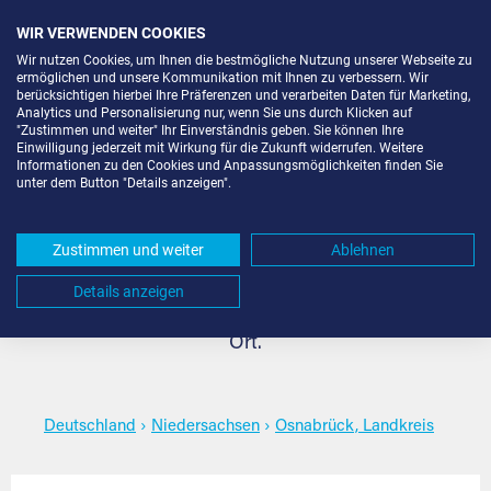
WIR VERWENDEN COOKIES
Wir nutzen Cookies, um Ihnen die bestmögliche Nutzung unserer Webseite zu
ermöglichen und unsere Kommunikation mit Ihnen zu verbessern. Wir
berücksichtigen hierbei Ihre Präferenzen und verarbeiten Daten für Marketing,
Analytics und Personalisierung nur, wenn Sie uns durch Klicken auf
"Zustimmen und weiter" Ihr Einverständnis geben. Sie können Ihre
Lagerraum mieten in
Einwilligung jederzeit mit Wirkung für die Zukunft widerrufen. Weitere
Informationen zu den Cookies und Anpassungsmöglichkeiten finden Sie
unter dem Button "Details anzeigen".
Osnabrück, Landkreis
Zustimmen und weiter
Ablehnen
Den passenden Lagerraum mieten für jeden Bedarf in
Details anzeigen
Osnabrück, Landkreis. Wählen Sie den gewünschten
Ort.
Deutschland
›
Niedersachsen
›
Osnabrück, Landkreis