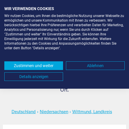
WIR VERWENDEN COOKIES
Wir nutzen Cookies, um Ihnen die bestmögliche Nutzung unserer Webseite zu
ermöglichen und unsere Kommunikation mit Ihnen zu verbessern. Wir
berücksichtigen hierbei Ihre Präferenzen und verarbeiten Daten für Marketing,
Analytics und Personalisierung nur, wenn Sie uns durch Klicken auf
"Zustimmen und weiter" Ihr Einverständnis geben. Sie können Ihre
Lagerraum mieten in
Einwilligung jederzeit mit Wirkung für die Zukunft widerrufen. Weitere
Informationen zu den Cookies und Anpassungsmöglichkeiten finden Sie
unter dem Button "Details anzeigen".
Wittmund, Landkreis
Zustimmen und weiter
Ablehnen
Den passenden Lagerraum mieten für jeden Bedarf in
Details anzeigen
Wittmund, Landkreis. Wählen Sie den gewünschten
Ort.
Deutschland
›
Niedersachsen
›
Wittmund, Landkreis