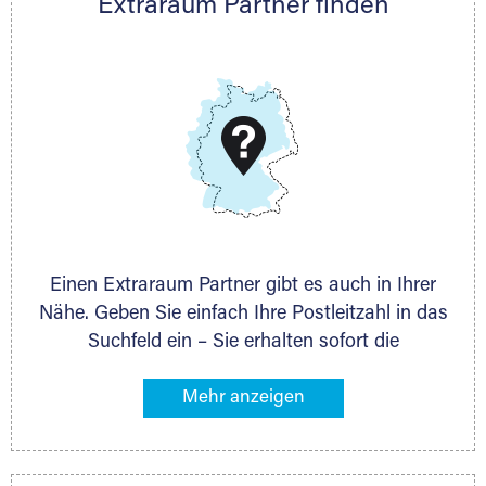
Extraraum Partner finden
Telefon:
+49 6145 5442 - 404
E-Mail:
thorsten.klemt@extraraum.de
DMG Aktiengesellschaft
Schieferstein 11A
65439 Flörsheim
www.dmg-ag.com
Einen Extraraum Partner gibt es auch in Ihrer
Nähe. Geben Sie einfach Ihre Postleitzahl in das
Suchfeld ein – Sie erhalten sofort die
Kontaktdaten des Partners mit
Lagermöglichkeiten in Ihrer Nähe. An zahlreichen
Orten können Sie anschließend Ihren Lagerraum
direkt online mieten. Gibt es Extraraum noch
nicht an Ihrem Ort, kontaktieren Sie den