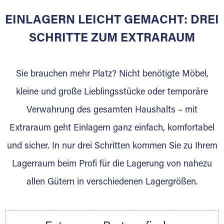
EINLAGERN LEICHT GEMACHT: DREI
Sie bieten Kunden Lagerraum zur Miete, der
für die Einlagerung von Umzugsgut gebaut
SCHRITTE ZUM EXTRARAUM
wurde? Werden Sie jetzt Extraraum Partner
und generieren Sie über das Portal neue
Sie brauchen mehr Platz? Nicht benötigte Möbel,
Lagerkunden und Vermietungen.
kleine und große Lieblingsstücke oder temporäre
Ihre Vorteile als Extraraum Partner:
Verwahrung des gesamten Haushalts – mit
Marktgerechte Preise
Digitale Buchungsplattform
Extraraum geht Einlagern ganz einfach, komfortabel
Flexibel auf Sie ausgerichtet
und sicher. In nur drei Schritten kommen Sie zu Ihrem
Gewinnung von Neukunden
Lagerraum beim Profi für die Lagerung von nahezu
Sprechen Sie uns an, wir freuen uns auf Ihre
allen Gütern in verschiedenen Lagergrößen.
Nachricht.
Ihre Ansprechpartnerin:
Thorsten Klemt