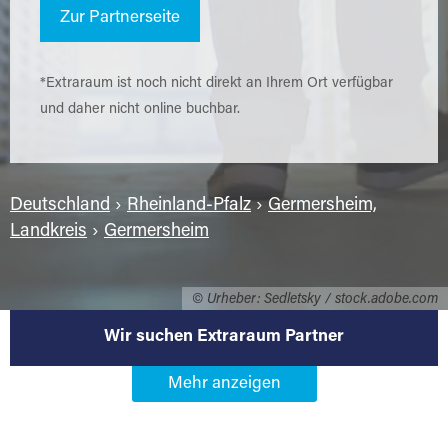
Zur Partnerseite
*Extraraum ist noch nicht direkt an Ihrem Ort verfügbar
und daher nicht online buchbar.
Deutschland
›
Rheinland-Pfalz
›
Germersheim,
Landkreis
›
Germersheim
© Urheber: Sedletsky / stock.adobe.com
Wir suchen Extraraum Partner
Werden Sie Extraraum Partner in
76726 Germersheim