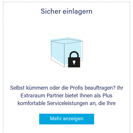
Partner auch gern zur Seite und berät Sie
Sicher einlagern
persönlich hinsichtlich Lagervolumen und zu
allen weiteren Fragen, die Sie haben.
Selbst kümmern oder die Profis beauftragen? Ihr
Extraraum Partner bietet Ihnen als Plus
komfortable Serviceleistungen an, die Ihre
Lagerung besonders bequem machen. Dazu
gehören z. B. Verpackungsservice, Lieferung von
Packmaterial sowie Abholung und Rückholung.