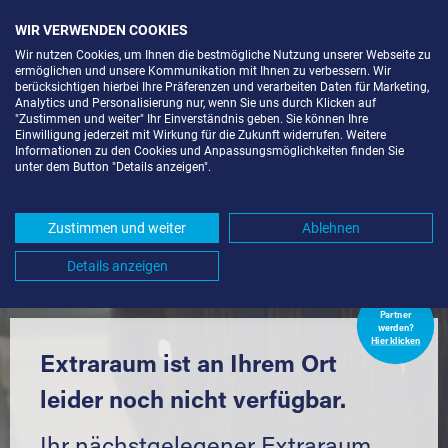
WIR VERWENDEN COOKIES
Wir nutzen Cookies, um Ihnen die bestmögliche Nutzung unserer Webseite zu
ermöglichen und unsere Kommunikation mit Ihnen zu verbessern. Wir
berücksichtigen hierbei Ihre Präferenzen und verarbeiten Daten für Marketing,
Analytics und Personalisierung nur, wenn Sie uns durch Klicken auf
"Zustimmen und weiter" Ihr Einverständnis geben. Sie können Ihre
Einwilligung jederzeit mit Wirkung für die Zukunft widerrufen. Weitere
LAGERRAUM MIETEN IN
Informationen zu den Cookies und Anpassungsmöglichkeiten finden Sie
unter dem Button "Details anzeigen".
GERMERSHEIM (76726) UND
UMGEBUNG *
Zustimmen und weiter
Ablehnen
Komfortabel einlagern mit Extraraum
Details anzeigen
Extraraum
Partner
werden?
Hier klicken
Extraraum ist an Ihrem Ort
leider noch nicht verfügbar.