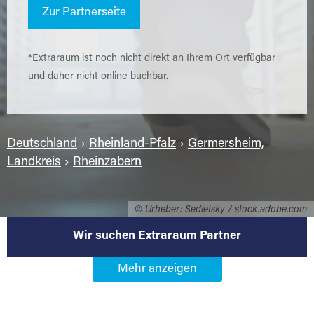
Zur Partnerseite
*Extraraum ist noch nicht direkt an Ihrem Ort verfügbar
und daher nicht online buchbar.
Deutschland
›
Rheinland-Pfalz
›
Germersheim,
Landkreis
›
Rheinzabern
© Urheber: Sedletsky / stock.adobe.com
Wir suchen Extraraum Partner
Werden Sie Extraraum Partner in
76764 Rheinzabern