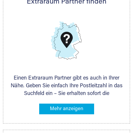
Extraraum Partner finden
Telefon:
+49 6145 5442 - 404
E-Mail:
thorsten.klemt@extraraum.de
DMG Aktiengesellschaft
Schieferstein 11A
65439 Flörsheim
www.dmg-ag.com
Einen Extraraum Partner gibt es auch in Ihrer
Nähe. Geben Sie einfach Ihre Postleitzahl in das
Suchfeld ein – Sie erhalten sofort die
Kontaktdaten des Partners mit
Lagermöglichkeiten in Ihrer Nähe. An zahlreichen
Orten können Sie anschließend Ihren Lagerraum
direkt online mieten. Gibt es Extraraum noch
nicht an Ihrem Ort, kontaktieren Sie den