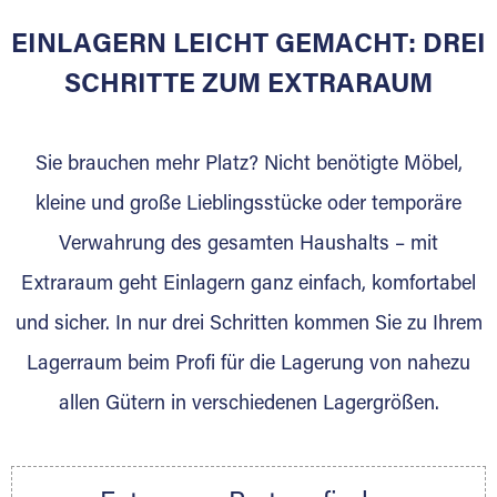
EINLAGERN LEICHT GEMACHT: DREI
Sie bieten Kunden Lagerraum zur Miete, der
für die Einlagerung von Umzugsgut gebaut
SCHRITTE ZUM EXTRARAUM
wurde? Werden Sie jetzt Extraraum Partner
und generieren Sie über das Portal neue
Sie brauchen mehr Platz? Nicht benötigte Möbel,
Lagerkunden und Vermietungen.
kleine und große Lieblingsstücke oder temporäre
Ihre Vorteile als Extraraum Partner:
Verwahrung des gesamten Haushalts – mit
Marktgerechte Preise
Digitale Buchungsplattform
Extraraum geht Einlagern ganz einfach, komfortabel
Flexibel auf Sie ausgerichtet
und sicher. In nur drei Schritten kommen Sie zu Ihrem
Gewinnung von Neukunden
Lagerraum beim Profi für die Lagerung von nahezu
Sprechen Sie uns an, wir freuen uns auf Ihre
allen Gütern in verschiedenen Lagergrößen.
Nachricht.
Ihre Ansprechpartnerin:
Thorsten Klemt