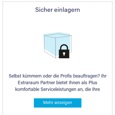
Partner auch gern zur Seite und berät Sie
Sicher einlagern
persönlich hinsichtlich Lagervolumen und zu
allen weiteren Fragen, die Sie haben.
Selbst kümmern oder die Profis beauftragen? Ihr
Extraraum Partner bietet Ihnen als Plus
komfortable Serviceleistungen an, die Ihre
Lagerung besonders bequem machen. Dazu
gehören z. B. Verpackungsservice, Lieferung von
Packmaterial sowie Abholung und Rückholung.