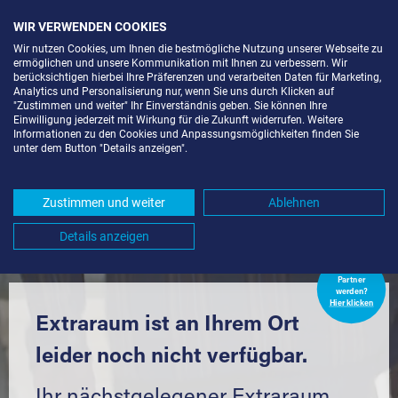
WIR VERWENDEN COOKIES
Wir nutzen Cookies, um Ihnen die bestmögliche Nutzung unserer Webseite zu
ermöglichen und unsere Kommunikation mit Ihnen zu verbessern. Wir
berücksichtigen hierbei Ihre Präferenzen und verarbeiten Daten für Marketing,
Analytics und Personalisierung nur, wenn Sie uns durch Klicken auf
"Zustimmen und weiter" Ihr Einverständnis geben. Sie können Ihre
Einwilligung jederzeit mit Wirkung für die Zukunft widerrufen. Weitere
LAGERRAUM MIETEN IN
Informationen zu den Cookies und Anpassungsmöglichkeiten finden Sie
unter dem Button "Details anzeigen".
RHEINZABERN (76764) UND
UMGEBUNG *
Zustimmen und weiter
Ablehnen
Komfortabel einlagern mit Extraraum
Details anzeigen
Extraraum
Partner
werden?
Hier klicken
Extraraum ist an Ihrem Ort
leider noch nicht verfügbar.