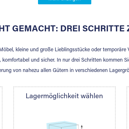
Partner in
iserstuhl
HT GEMACHT: DREI SCHRITT
 der für die Einlagerung von Umzugsgut gebaut wurde? W
agerkunden und Vermietungen.
 Möbel, kleine und große Lieblingsstücke oder temporär
 komfortabel und sicher. In nur drei Schritten kommen Si
rung von nahezu allen Gütern in verschiedenen Lagergr
Ihre Nachricht.
Lagermöglichkeit wählen