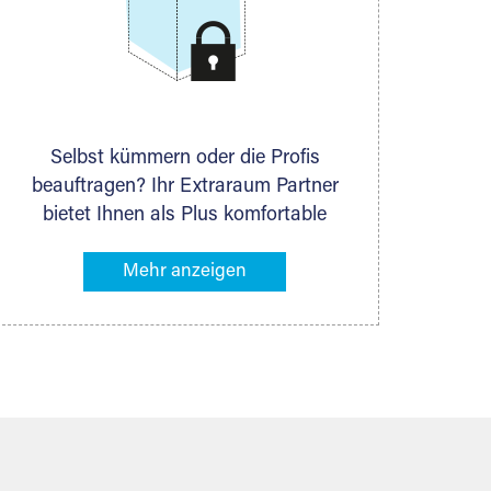
Selbst kümmern oder die Profis
beauftragen? Ihr Extraraum Partner
bietet Ihnen als Plus komfortable
Serviceleistungen an, die Ihre Lagerung
besonders bequem machen. Dazu
gehören z. B. Verpackungsservice,
Lieferung von Packmaterial sowie
Abholung und Rückholung. Ihr
Lagergut wird bei Ihrem Extraraum
Partner sicher verwahrt: trocken,
staubfrei, auf Wunsch versiegelt.
Natürlich erfüllen die Lagerhallen alle