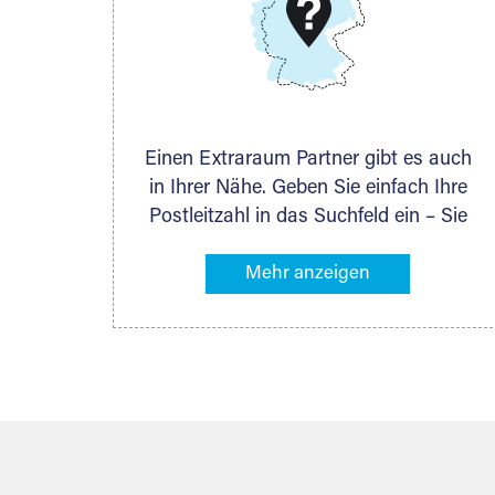
DMG Aktiengesellschaft
Schieferstein 11A
65439 Flörsheim
www.dmg-ag.com
Einen Extraraum Partner gibt es auch
in Ihrer Nähe. Geben Sie einfach Ihre
Postleitzahl in das Suchfeld ein – Sie
erhalten sofort die Kontaktdaten des
Partners mit Lagermöglichkeiten in
Ihrer Nähe. An zahlreichen Orten
können Sie anschließend Ihren
Lagerraum direkt online mieten. Gibt es
Extraraum noch nicht an Ihrem Ort,
kontaktieren Sie den nächstgelegenen
Partner und besprechen alles
persönlich.