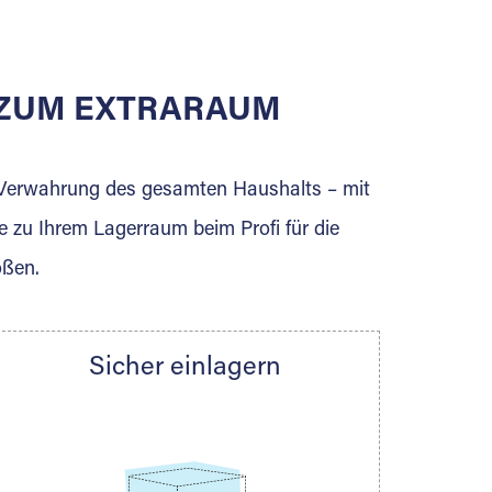
E ZUM EXTRARAUM
erden Sie jetzt Extraraum Partner und
e Verwahrung des gesamten Haushalts – mit
e zu Ihrem Lagerraum beim Profi für die
ößen.
Sicher einlagern