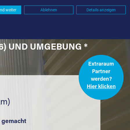
nd weiter
Ablehnen
Details anzeigen
46) UND UMGEBUNG *
Extraraum
Partner
werden?
Hier klicken
.
km)
t gemacht