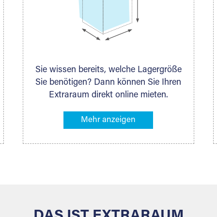
Sie wissen bereits, welche Lagergröße
Sie benötigen? Dann können Sie Ihren
Extraraum direkt online mieten.
Alternativ klicken Sie in unserer
Lagerliste die entsprechenden
Gegenstände an, die Sie einlagern
möchten – das Volumen wird sofort
und exakt für Sie ermittelt. Natürlich
steht Ihnen Ihr Extraraum Partner auch
gern zur Seite und berät Sie persönlich
hinsichtlich Lagervolumen und zu allen
weiteren Fragen, die Sie haben.
DAS IST EXTRARAUM