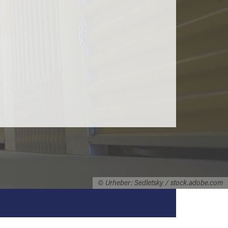
© Urheber: Sedletsky / stock.adobe.com