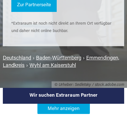
Zur Partnerseite
*Extraraum ist noch nicht direkt an Ihrem Ort verfügbar
und daher nicht online buchbar.
Deutschland
›
Baden-Württemberg
›
Emmendingen,
Landkreis
›
Wyhl am Kaiserstuhl
© Urheber: Sedletsky / stock.adobe.com
Wir suchen Extraraum Partner
Werden Sie Extraraum Partner in
79369 Wyhl am Kaiserstuhl