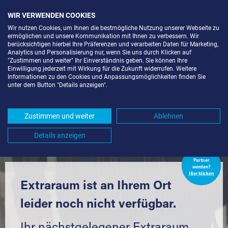
WIR VERWENDEN COOKIES
Wir nutzen Cookies, um Ihnen die bestmögliche Nutzung unserer Webseite zu
ermöglichen und unsere Kommunikation mit Ihnen zu verbessern. Wir
berücksichtigen hierbei Ihre Präferenzen und verarbeiten Daten für Marketing,
Analytics und Personalisierung nur, wenn Sie uns durch Klicken auf
"Zustimmen und weiter" Ihr Einverständnis geben. Sie können Ihre
Einwilligung jederzeit mit Wirkung für die Zukunft widerrufen. Weitere
SELF STORAGE IN WYHL AM
Informationen zu den Cookies und Anpassungsmöglichkeiten finden Sie
unter dem Button "Details anzeigen".
KAISERSTUHL (79369) UND
UMGEBUNG *
Zustimmen und weiter
Ablehnen
Komfortabel einlagern mit Extraraum
Details anzeigen
Extraraum
Partner
werden?
Hier klicken
Extraraum ist an Ihrem Ort
leider noch nicht verfügbar.