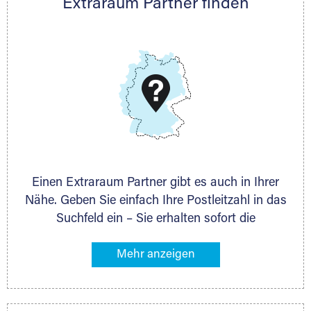
Extraraum Partner finden
Telefon:
+49 6145 5442 - 404
E-Mail:
thorsten.klemt@extraraum.de
DMG Aktiengesellschaft
Schieferstein 11A
65439 Flörsheim
www.dmg-ag.com
Einen Extraraum Partner gibt es auch in Ihrer
Nähe. Geben Sie einfach Ihre Postleitzahl in das
Suchfeld ein – Sie erhalten sofort die
Kontaktdaten des Partners mit
Lagermöglichkeiten in Ihrer Nähe. An zahlreichen
Orten können Sie anschließend Ihren Lagerraum
direkt online mieten. Gibt es Extraraum noch
nicht an Ihrem Ort, kontaktieren Sie den