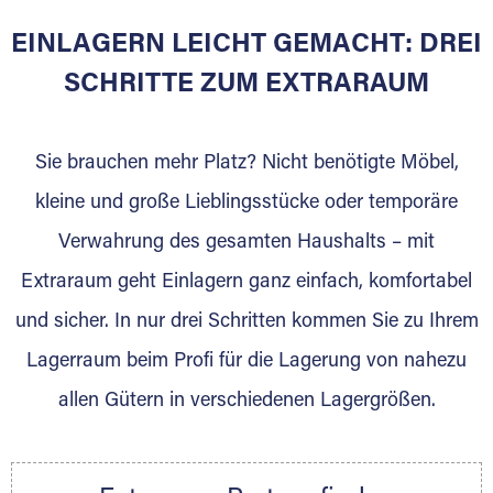
EINLAGERN LEICHT GEMACHT: DREI
Sie bieten Kunden Lagerraum zur Miete, der
für die Einlagerung von Umzugsgut gebaut
SCHRITTE ZUM EXTRARAUM
wurde? Werden Sie jetzt Extraraum Partner
und generieren Sie über das Portal neue
Sie brauchen mehr Platz? Nicht benötigte Möbel,
Lagerkunden und Vermietungen.
kleine und große Lieblingsstücke oder temporäre
Ihre Vorteile als Extraraum Partner:
Verwahrung des gesamten Haushalts – mit
Marktgerechte Preise
Digitale Buchungsplattform
Extraraum geht Einlagern ganz einfach, komfortabel
Flexibel auf Sie ausgerichtet
und sicher. In nur drei Schritten kommen Sie zu Ihrem
Gewinnung von Neukunden
Lagerraum beim Profi für die Lagerung von nahezu
Sprechen Sie uns an, wir freuen uns auf Ihre
allen Gütern in verschiedenen Lagergrößen.
Nachricht.
Ihre Ansprechpartnerin:
Thorsten Klemt