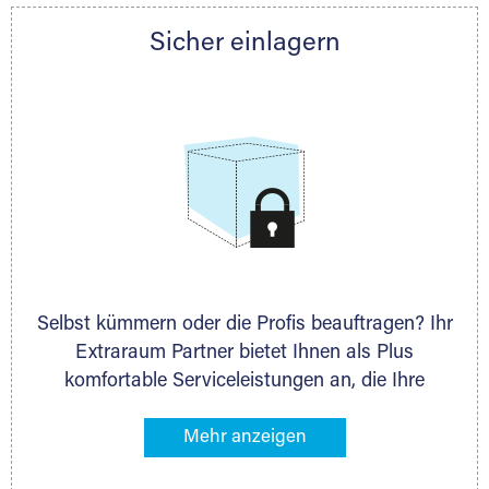
Partner auch gern zur Seite und berät Sie
Sicher einlagern
persönlich hinsichtlich Lagervolumen und zu
allen weiteren Fragen, die Sie haben.
Selbst kümmern oder die Profis beauftragen? Ihr
Extraraum Partner bietet Ihnen als Plus
komfortable Serviceleistungen an, die Ihre
Lagerung besonders bequem machen. Dazu
gehören z. B. Verpackungsservice, Lieferung von
Packmaterial sowie Abholung und Rückholung.