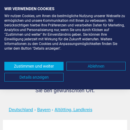
WIR VERWENDEN COOKIES
Wir nutzen Cookies, um Ihnen die bestmögliche Nutzung unserer Webseite zu
ermöglichen und unsere Kommunikation mit Ihnen zu verbessern. Wir
berücksichtigen hierbei Ihre Präferenzen und verarbeiten Daten für Marketing,
Analytics und Personalisierung nur, wenn Sie uns durch Klicken auf
"Zustimmen und weiter" Ihr Einverständnis geben. Sie können Ihre
Self Storage in Altötting,
Einwilligung jederzeit mit Wirkung für die Zukunft widerrufen. Weitere
Informationen zu den Cookies und Anpassungsmöglichkeiten finden Sie
unter dem Button "Details anzeigen".
Landkreis
Zustimmen und weiter
Ablehnen
Self Storage für jeden Bedarf in Altötting, Landkreis.
Details anzeigen
Flexibel, sicher, individuell und komfortabel. Wählen
Sie den gewünschten Ort.
Deutschland
›
Bayern
›
Altötting, Landkreis