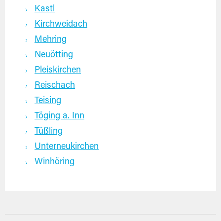
Kastl
Kirchweidach
Mehring
Neuötting
Pleiskirchen
Reischach
Teising
Töging a. Inn
Tüßling
Unterneukirchen
Winhöring