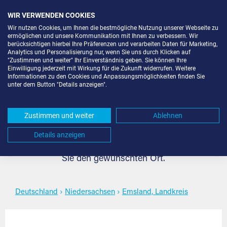
WIR VERWENDEN COOKIES
Wir nutzen Cookies, um Ihnen die bestmögliche Nutzung unserer Webseite zu
ermöglichen und unsere Kommunikation mit Ihnen zu verbessern. Wir
berücksichtigen hierbei Ihre Präferenzen und verarbeiten Daten für Marketing,
Analytics und Personalisierung nur, wenn Sie uns durch Klicken auf
"Zustimmen und weiter" Ihr Einverständnis geben. Sie können Ihre
Self Storage in Emsland,
Einwilligung jederzeit mit Wirkung für die Zukunft widerrufen. Weitere
Informationen zu den Cookies und Anpassungsmöglichkeiten finden Sie
unter dem Button "Details anzeigen".
Landkreis
Zustimmen und weiter
Ablehnen
Self Storage für jeden Bedarf in Emsland, Landkreis.
Details anzeigen
Flexibel, sicher, individuell und komfortabel. Wählen
Sie den gewünschten Ort.
Deutschland
›
Niedersachsen
›
Emsland, Landkreis