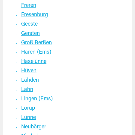
Freren
Fresenburg
Geeste
Gersten
Groß Berßen
Haren (Ems)
Haselünne
Hüven
Lähden
Lahn
Lingen (Ems)
Lorup
Lünne
Neubörger