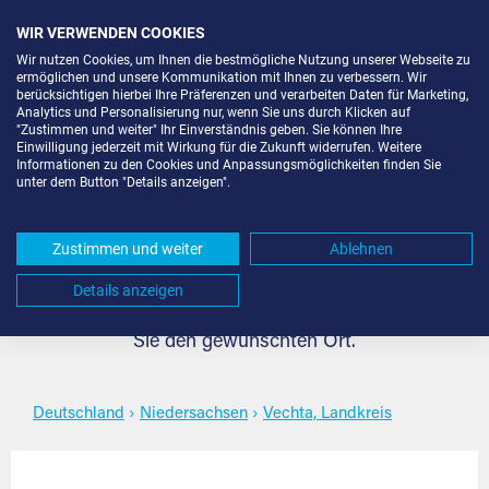
WIR VERWENDEN COOKIES
Wir nutzen Cookies, um Ihnen die bestmögliche Nutzung unserer Webseite zu
ermöglichen und unsere Kommunikation mit Ihnen zu verbessern. Wir
berücksichtigen hierbei Ihre Präferenzen und verarbeiten Daten für Marketing,
Analytics und Personalisierung nur, wenn Sie uns durch Klicken auf
"Zustimmen und weiter" Ihr Einverständnis geben. Sie können Ihre
Self Storage in Vechta,
Einwilligung jederzeit mit Wirkung für die Zukunft widerrufen. Weitere
Informationen zu den Cookies und Anpassungsmöglichkeiten finden Sie
unter dem Button "Details anzeigen".
Landkreis
Zustimmen und weiter
Ablehnen
Self Storage für jeden Bedarf in Vechta, Landkreis.
Details anzeigen
Flexibel, sicher, individuell und komfortabel. Wählen
Sie den gewünschten Ort.
Deutschland
›
Niedersachsen
›
Vechta, Landkreis