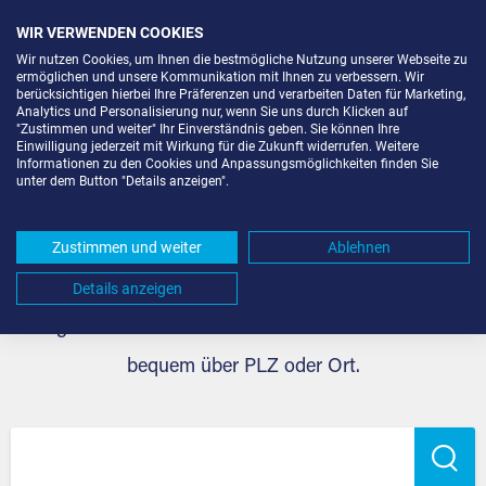
WIR VERWENDEN COOKIES
Wir nutzen Cookies, um Ihnen die bestmögliche Nutzung unserer Webseite zu
ermöglichen und unsere Kommunikation mit Ihnen zu verbessern. Wir
berücksichtigen hierbei Ihre Präferenzen und verarbeiten Daten für Marketing,
Analytics und Personalisierung nur, wenn Sie uns durch Klicken auf
"Zustimmen und weiter" Ihr Einverständnis geben. Sie können Ihre
Self Storage im Nordrhein-
Einwilligung jederzeit mit Wirkung für die Zukunft widerrufen. Weitere
Informationen zu den Cookies und Anpassungsmöglichkeiten finden Sie
unter dem Button "Details anzeigen".
Westfalen bei Extraraum
Zustimmen und weiter
Ablehnen
Self Storage für jeden Bedarf im Nordrhein-Westfalen.
Details anzeigen
Navigieren Sie zu Ihrem Bundesland oder suchen Sie
bequem über PLZ oder Ort.