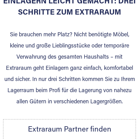
EINLAGERN LEICHT GEMACHT: DREI
Sie bieten Kunden Lagerraum zur Miete, der
für die Einlagerung von Umzugsgut gebaut
SCHRITTE ZUM EXTRARAUM
wurde? Werden Sie jetzt Extraraum Partner
und generieren Sie über das Portal neue
Sie brauchen mehr Platz? Nicht benötigte Möbel,
Lagerkunden und Vermietungen.
kleine und große Lieblingsstücke oder temporäre
Ihre Vorteile als Extraraum Partner:
Verwahrung des gesamten Haushalts – mit
Marktgerechte Preise
Digitale Buchungsplattform
Extraraum geht Einlagern ganz einfach, komfortabel
Flexibel auf Sie ausgerichtet
und sicher. In nur drei Schritten kommen Sie zu Ihrem
Gewinnung von Neukunden
Lagerraum beim Profi für die Lagerung von nahezu
Sprechen Sie uns an, wir freuen uns auf Ihre
allen Gütern in verschiedenen Lagergrößen.
Nachricht.
Ihre Ansprechpartnerin:
Thorsten Klemt
Extraraum Partner finden
Telefon:
+49 6145 5442 - 404