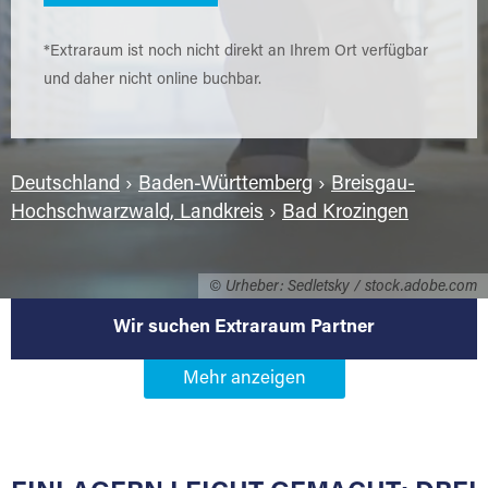
*Extraraum ist noch nicht direkt an Ihrem Ort verfügbar
und daher nicht online buchbar.
Deutschland
›
Baden-Württemberg
›
Breisgau-
Hochschwarzwald, Landkreis
›
Bad Krozingen
© Urheber: Sedletsky / stock.adobe.com
Wir suchen Extraraum Partner
Werden Sie Extraraum Partner in
79189 Bad Krozingen