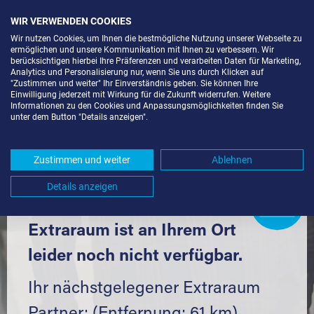
WIR VERWENDEN COOKIES
Wir nutzen Cookies, um Ihnen die bestmögliche Nutzung unserer Webseite zu
ermöglichen und unsere Kommunikation mit Ihnen zu verbessern. Wir
berücksichtigen hierbei Ihre Präferenzen und verarbeiten Daten für Marketing,
Analytics und Personalisierung nur, wenn Sie uns durch Klicken auf
"Zustimmen und weiter" Ihr Einverständnis geben. Sie können Ihre
Einwilligung jederzeit mit Wirkung für die Zukunft widerrufen. Weitere
LAGERBOX IN BAD KROZINGEN
Informationen zu den Cookies und Anpassungsmöglichkeiten finden Sie
unter dem Button "Details anzeigen".
(79189) UND UMGEBUNG *
Komfortabel einlagern mit Extraraum
Zustimmen und weiter
Ablehnen
Details anzeigen
Extraraum
Partner
werden?
Hier klicken
Extraraum ist an Ihrem Ort
leider noch nicht verfügbar.
Ihr nächstgelegener Extraraum