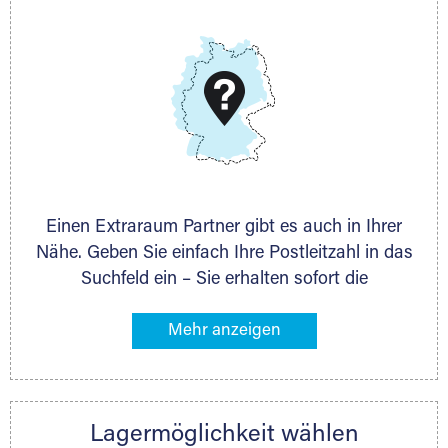
E-Mail:
thorsten.klemt@extraraum.de
DMG Aktiengesellschaft
Schieferstein 11A
65439 Flörsheim
www.dmg-ag.com
Einen Extraraum Partner gibt es auch in Ihrer
Nähe. Geben Sie einfach Ihre Postleitzahl in das
Suchfeld ein – Sie erhalten sofort die
Kontaktdaten des Partners mit
Lagermöglichkeiten in Ihrer Nähe. An zahlreichen
Orten können Sie anschließend Ihren Lagerraum
direkt online mieten. Gibt es Extraraum noch
nicht an Ihrem Ort, kontaktieren Sie den
Lagermöglichkeit wählen
nächstgelegenen Partner und besprechen alles