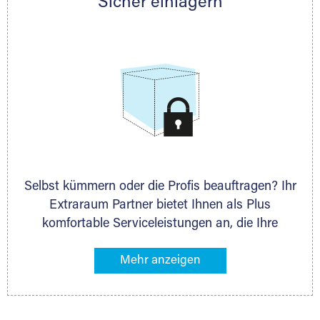
Sicher einlagern
persönlich hinsichtlich Lagervolumen und zu
allen weiteren Fragen, die Sie haben.
Selbst kümmern oder die Profis beauftragen? Ihr
Extraraum Partner bietet Ihnen als Plus
komfortable Serviceleistungen an, die Ihre
Lagerung besonders bequem machen. Dazu
gehören z. B. Verpackungsservice, Lieferung von
Packmaterial sowie Abholung und Rückholung.
Ihr Lagergut wird bei Ihrem Extraraum Partner
sicher verwahrt: trocken, staubfrei, auf Wunsch