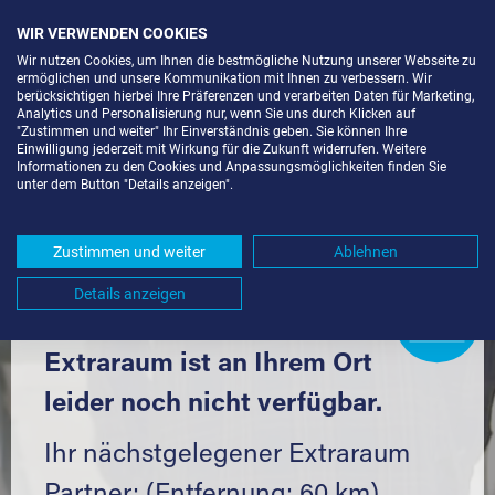
WIR VERWENDEN COOKIES
Wir nutzen Cookies, um Ihnen die bestmögliche Nutzung unserer Webseite zu
ermöglichen und unsere Kommunikation mit Ihnen zu verbessern. Wir
berücksichtigen hierbei Ihre Präferenzen und verarbeiten Daten für Marketing,
Analytics und Personalisierung nur, wenn Sie uns durch Klicken auf
"Zustimmen und weiter" Ihr Einverständnis geben. Sie können Ihre
Einwilligung jederzeit mit Wirkung für die Zukunft widerrufen. Weitere
LAGERBOX IN EHRENKIRCHEN
Informationen zu den Cookies und Anpassungsmöglichkeiten finden Sie
unter dem Button "Details anzeigen".
(79238) UND UMGEBUNG *
Komfortabel einlagern mit Extraraum
Zustimmen und weiter
Ablehnen
Details anzeigen
Extraraum
Partner
werden?
Hier klicken
Extraraum ist an Ihrem Ort
leider noch nicht verfügbar.
Ihr nächstgelegener Extraraum