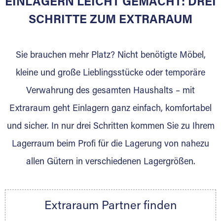
EINLAGERN LEICHT GEMACHT: DREI
Sie bieten Kunden Lagerraum zur Miete, der
für die Einlagerung von Umzugsgut gebaut
SCHRITTE ZUM EXTRARAUM
wurde? Werden Sie jetzt Extraraum Partner
und generieren Sie über das Portal neue
Sie brauchen mehr Platz? Nicht benötigte Möbel,
Lagerkunden und Vermietungen.
kleine und große Lieblingsstücke oder temporäre
Ihre Vorteile als Extraraum Partner:
Verwahrung des gesamten Haushalts – mit
Marktgerechte Preise
Digitale Buchungsplattform
Extraraum geht Einlagern ganz einfach, komfortabel
Flexibel auf Sie ausgerichtet
und sicher. In nur drei Schritten kommen Sie zu Ihrem
Gewinnung von Neukunden
Lagerraum beim Profi für die Lagerung von nahezu
Sprechen Sie uns an, wir freuen uns auf Ihre
allen Gütern in verschiedenen Lagergrößen.
Nachricht.
Ihre Ansprechpartnerin:
Thorsten Klemt
Extraraum Partner finden
Telefon:
+49 6145 5442 - 404