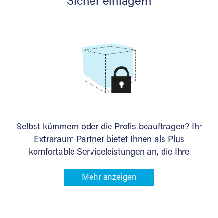
Sicher einlagern
persönlich hinsichtlich Lagervolumen und zu
allen weiteren Fragen, die Sie haben.
Selbst kümmern oder die Profis beauftragen? Ihr
Extraraum Partner bietet Ihnen als Plus
komfortable Serviceleistungen an, die Ihre
Lagerung besonders bequem machen. Dazu
gehören z. B. Verpackungsservice, Lieferung von
Packmaterial sowie Abholung und Rückholung.
Ihr Lagergut wird bei Ihrem Extraraum Partner
sicher verwahrt: trocken, staubfrei, auf Wunsch