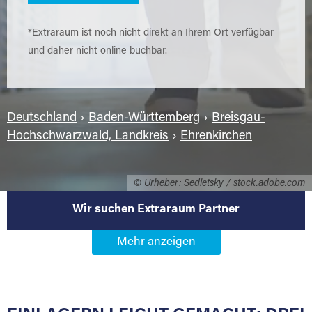
*Extraraum ist noch nicht direkt an Ihrem Ort verfügbar
und daher nicht online buchbar.
Deutschland
›
Baden-Württemberg
›
Breisgau-
Hochschwarzwald, Landkreis
›
Ehrenkirchen
© Urheber: Sedletsky / stock.adobe.com
Wir suchen Extraraum Partner
Werden Sie Extraraum Partner in
79238 Ehrenkirchen