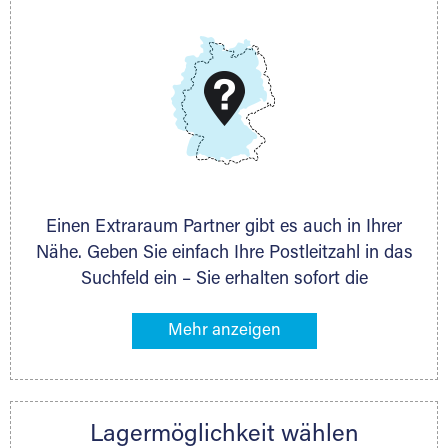
E-Mail:
thorsten.klemt@extraraum.de
DMG Aktiengesellschaft
Schieferstein 11A
65439 Flörsheim
www.dmg-ag.com
Einen Extraraum Partner gibt es auch in Ihrer
Nähe. Geben Sie einfach Ihre Postleitzahl in das
Suchfeld ein – Sie erhalten sofort die
Kontaktdaten des Partners mit
Lagermöglichkeiten in Ihrer Nähe. An zahlreichen
Orten können Sie anschließend Ihren Lagerraum
direkt online mieten. Gibt es Extraraum noch
nicht an Ihrem Ort, kontaktieren Sie den
Lagermöglichkeit wählen
nächstgelegenen Partner und besprechen alles