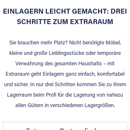
Altstadt
EINLAGERN LEICHT GEMACHT: DREI
SCHRITTE ZUM EXTRARAUM
Sie bieten Kunden Lagerraum zur Miete, der
für die Einlagerung von Umzugsgut gebaut
wurde? Werden Sie jetzt Extraraum Partner
Sie brauchen mehr Platz? Nicht benötigte Möbel,
und generieren Sie über das Portal neue
kleine und große Lieblingsstücke oder temporäre
Lagerkunden und Vermietungen.
Verwahrung des gesamten Haushalts – mit
Ihre Vorteile als Extraraum Partner:
Extraraum geht Einlagern ganz einfach, komfortabel
Marktgerechte Preise
Digitale Buchungsplattform
und sicher. In nur drei Schritten kommen Sie zu Ihrem
Flexibel auf Sie ausgerichtet
Lagerraum beim Profi für die Lagerung von nahezu
Gewinnung von Neukunden
allen Gütern in verschiedenen Lagergrößen.
Sprechen Sie uns an, wir freuen uns auf Ihre
Nachricht.
Ihre Ansprechpartnerin: