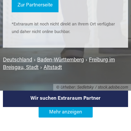
Zur Partnerseite
*Extraraum ist noch nicht direkt an Ihrem Ort verfügbar
und daher nicht online buchbar.
Deutschland
›
Baden-Württemberg
›
Freiburg im
Breisgau, Stadt
›
Altstadt
© Urheber: Sedletsky / stock.adobe.com
Wir suchen Extraraum Partner
Werden Sie Extraraum Partner in
79098 Freiburg im Breisgau-