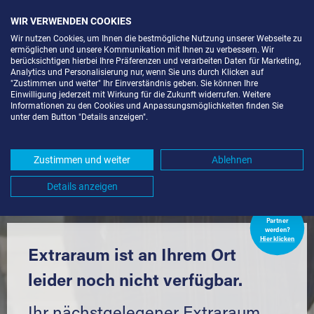
WIR VERWENDEN COOKIES
Wir nutzen Cookies, um Ihnen die bestmögliche Nutzung unserer Webseite zu
ermöglichen und unsere Kommunikation mit Ihnen zu verbessern. Wir
berücksichtigen hierbei Ihre Präferenzen und verarbeiten Daten für Marketing,
Analytics und Personalisierung nur, wenn Sie uns durch Klicken auf
"Zustimmen und weiter" Ihr Einverständnis geben. Sie können Ihre
Einwilligung jederzeit mit Wirkung für die Zukunft widerrufen. Weitere
LAGERBOX IN FREIBURG IM
Informationen zu den Cookies und Anpassungsmöglichkeiten finden Sie
unter dem Button "Details anzeigen".
BREISGAU-ALTSTADT (79098) UND
UMGEBUNG *
Zustimmen und weiter
Ablehnen
Komfortabel einlagern mit Extraraum
Details anzeigen
Extraraum
Partner
werden?
Hier klicken
Extraraum ist an Ihrem Ort
leider noch nicht verfügbar.