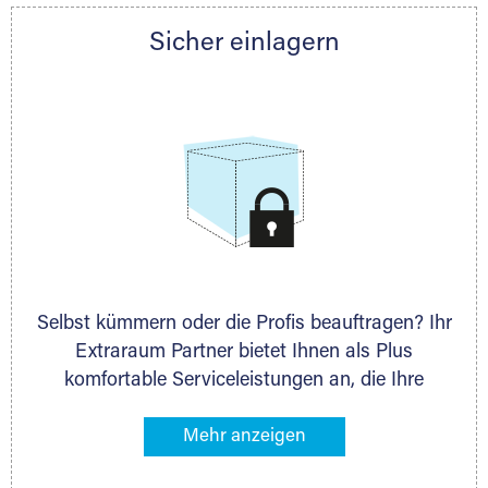
Partner auch gern zur Seite und berät Sie
Sicher einlagern
persönlich hinsichtlich Lagervolumen und zu
allen weiteren Fragen, die Sie haben.
Selbst kümmern oder die Profis beauftragen? Ihr
Extraraum Partner bietet Ihnen als Plus
komfortable Serviceleistungen an, die Ihre
Lagerung besonders bequem machen. Dazu
gehören z. B. Verpackungsservice, Lieferung von
Packmaterial sowie Abholung und Rückholung.