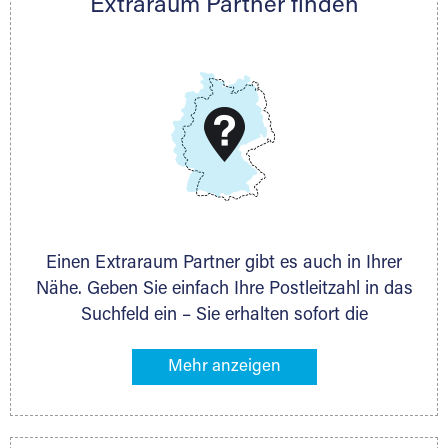
Extraraum Partner finden
Thorsten Klemt
Telefon:
+49 6145 5442 - 404
E-Mail:
thorsten.klemt@extraraum.de
DMG Aktiengesellschaft
Schieferstein 11A
65439 Flörsheim
www.dmg-ag.com
Einen Extraraum Partner gibt es auch in Ihrer
Nähe. Geben Sie einfach Ihre Postleitzahl in das
Suchfeld ein – Sie erhalten sofort die
Kontaktdaten des Partners mit
Lagermöglichkeiten in Ihrer Nähe. An zahlreichen
Orten können Sie anschließend Ihren Lagerraum
direkt online mieten. Gibt es Extraraum noch
nicht an Ihrem Ort, kontaktieren Sie den