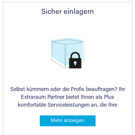
Partner auch gern zur Seite und berät Sie
Sicher einlagern
persönlich hinsichtlich Lagervolumen und zu
allen weiteren Fragen, die Sie haben.
Selbst kümmern oder die Profis beauftragen? Ihr
Extraraum Partner bietet Ihnen als Plus
komfortable Serviceleistungen an, die Ihre
Lagerung besonders bequem machen. Dazu
gehören z. B. Verpackungsservice, Lieferung von
Packmaterial sowie Abholung und Rückholung.