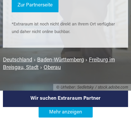
Zur Partnerseite
*Extraraum ist noch nicht direkt an Ihrem Ort verfügbar
und daher nicht online buchbar.
Deutschland
›
Baden-Württemberg
›
Freiburg im
Breisgau, Stadt
›
Oberau
© Urheber: Sedletsky / stock.adobe.com
Wir suchen Extraraum Partner
Werden Sie Extraraum Partner in
79098 Freiburg im Breisgau-