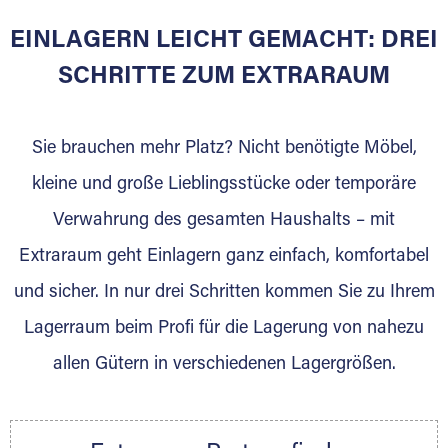
Oberau
EINLAGERN LEICHT GEMACHT: DREI
SCHRITTE ZUM EXTRARAUM
Sie bieten Kunden Lagerraum zur Miete, der
für die Einlagerung von Umzugsgut gebaut
wurde? Werden Sie jetzt Extraraum Partner
Sie brauchen mehr Platz? Nicht benötigte Möbel,
und generieren Sie über das Portal neue
kleine und große Lieblingsstücke oder temporäre
Lagerkunden und Vermietungen.
Verwahrung des gesamten Haushalts – mit
Ihre Vorteile als Extraraum Partner:
Extraraum geht Einlagern ganz einfach, komfortabel
Marktgerechte Preise
Digitale Buchungsplattform
und sicher. In nur drei Schritten kommen Sie zu Ihrem
Flexibel auf Sie ausgerichtet
Lagerraum beim Profi für die Lagerung von nahezu
Gewinnung von Neukunden
allen Gütern in verschiedenen Lagergrößen.
Sprechen Sie uns an, wir freuen uns auf Ihre
Nachricht.
Ihre Ansprechpartnerin: