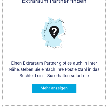
Extraraum Partner finden
Thorsten Klemt
Telefon:
+49 6145 5442 - 404
E-Mail:
thorsten.klemt@extraraum.de
DMG Aktiengesellschaft
Schieferstein 11A
65439 Flörsheim
www.dmg-ag.com
Einen Extraraum Partner gibt es auch in Ihrer
Nähe. Geben Sie einfach Ihre Postleitzahl in das
Suchfeld ein – Sie erhalten sofort die
Kontaktdaten des Partners mit
Lagermöglichkeiten in Ihrer Nähe. An zahlreichen
Orten können Sie anschließend Ihren Lagerraum
direkt online mieten. Gibt es Extraraum noch
nicht an Ihrem Ort, kontaktieren Sie den