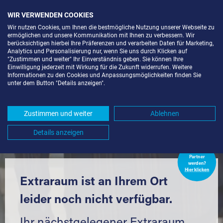
WIR VERWENDEN COOKIES
Wir nutzen Cookies, um Ihnen die bestmögliche Nutzung unserer Webseite zu
ermöglichen und unsere Kommunikation mit Ihnen zu verbessern. Wir
berücksichtigen hierbei Ihre Präferenzen und verarbeiten Daten für Marketing,
Analytics und Personalisierung nur, wenn Sie uns durch Klicken auf
"Zustimmen und weiter" Ihr Einverständnis geben. Sie können Ihre
Einwilligung jederzeit mit Wirkung für die Zukunft widerrufen. Weitere
LAGERBOX IN FREIBURG IM
Informationen zu den Cookies und Anpassungsmöglichkeiten finden Sie
unter dem Button "Details anzeigen".
BREISGAU-OBERAU (79098) UND
UMGEBUNG *
Zustimmen und weiter
Ablehnen
Komfortabel einlagern mit Extraraum
Details anzeigen
Extraraum
Partner
werden?
Hier klicken
Extraraum ist an Ihrem Ort
leider noch nicht verfügbar.