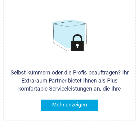
allen weiteren Fragen, die Sie haben.
Selbst kümmern oder die Profis beauftragen? Ihr
Extraraum Partner bietet Ihnen als Plus
komfortable Serviceleistungen an, die Ihre
Lagerung besonders bequem machen. Dazu
gehören z. B. Verpackungsservice, Lieferung von
Packmaterial sowie Abholung und Rückholung.
Ihr Lagergut wird bei Ihrem Extraraum Partner
sicher verwahrt: trocken, staubfrei, auf Wunsch
versiegelt. Natürlich erfüllen die Lagerhallen alle