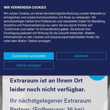
WIR VERWENDEN COOKIES
Wir nutzen Cookies, um Ihnen die bestmögliche Nutzung unserer Webseite zu
ermöglichen und unsere Kommunikation mit Ihnen zu verbessern. Wir
berücksichtigen hierbei Ihre Präferenzen und verarbeiten Daten für Marketing,
Analytics und Personalisierung nur, wenn Sie uns durch Klicken auf
"Zustimmen und weiter" Ihr Einverständnis geben. Sie können Ihre
Einwilligung jederzeit mit Wirkung für die Zukunft widerrufen. Weitere
LAGERBOX IN BEILSTEIN (71717)
Informationen zu den Cookies und Anpassungsmöglichkeiten finden Sie
unter dem Button "Details anzeigen".
UND UMGEBUNG *
Komfortabel einlagern mit Extraraum
Zustimmen und weiter
Ablehnen
Details anzeigen
Extraraum
Partner
werden?
Hier klicken
Extraraum ist an Ihrem Ort
leider noch nicht verfügbar.
Ihr nächstgelegener Extraraum