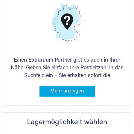
DMG Aktiengesellschaft
Schieferstein 11A
65439 Flörsheim
www.dmg-ag.com
Einen Extraraum Partner gibt es auch in Ihrer
Nähe. Geben Sie einfach Ihre Postleitzahl in das
Suchfeld ein – Sie erhalten sofort die
Kontaktdaten des Partners mit
Lagermöglichkeiten in Ihrer Nähe. An zahlreichen
Orten können Sie anschließend Ihren Lagerraum
direkt online mieten. Gibt es Extraraum noch
nicht an Ihrem Ort, kontaktieren Sie den
Lagermöglichkeit wählen
nächstgelegenen Partner und besprechen alles
persönlich.