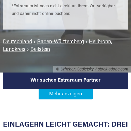
*Extraraum ist noch nicht direkt an Ihrem Ort verfügbar
und daher nicht online buchbar.
Deutschland
›
Baden-Württemberg
›
Heilbronn,
Landkreis
›
Beilstein
© Urheber: Sedletsky / stock.adobe.com
Wir suchen Extraraum Partner
Werden Sie Extraraum Partner in
71717 Beilstein
EINLAGERN LEICHT GEMACHT: DREI
Sie bieten Kunden Lagerraum zur Miete, der