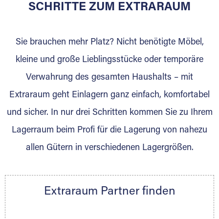
für die Einlagerung von Umzugsgut gebaut
SCHRITTE ZUM EXTRARAUM
wurde? Werden Sie jetzt Extraraum Partner
und generieren Sie über das Portal neue
Sie brauchen mehr Platz? Nicht benötigte Möbel,
Lagerkunden und Vermietungen.
kleine und große Lieblingsstücke oder temporäre
Ihre Vorteile als Extraraum Partner:
Verwahrung des gesamten Haushalts – mit
Marktgerechte Preise
Digitale Buchungsplattform
Extraraum geht Einlagern ganz einfach, komfortabel
Flexibel auf Sie ausgerichtet
und sicher. In nur drei Schritten kommen Sie zu Ihrem
Gewinnung von Neukunden
Lagerraum beim Profi für die Lagerung von nahezu
Sprechen Sie uns an, wir freuen uns auf Ihre
allen Gütern in verschiedenen Lagergrößen.
Nachricht.
Ihre Ansprechpartnerin:
Thorsten Klemt
Extraraum Partner finden
Telefon:
+49 6145 5442 - 404
E-Mail:
thorsten.klemt@extraraum.de