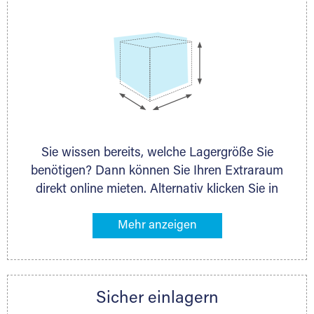
Sie wissen bereits, welche Lagergröße Sie
benötigen? Dann können Sie Ihren Extraraum
direkt online mieten. Alternativ klicken Sie in
unserer Lagerliste die entsprechenden
Gegenstände an, die Sie einlagern möchten –
das Volumen wird sofort und exakt für Sie
ermittelt. Natürlich steht Ihnen Ihr Extraraum
Partner auch gern zur Seite und berät Sie
Sicher einlagern
persönlich hinsichtlich Lagervolumen und zu