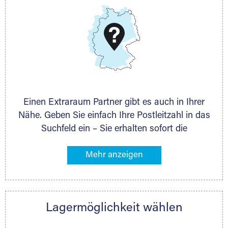
DMG Aktiengesellschaft
Schieferstein 11A
65439 Flörsheim
www.dmg-ag.com
Einen Extraraum Partner gibt es auch in Ihrer
Nähe. Geben Sie einfach Ihre Postleitzahl in das
Suchfeld ein – Sie erhalten sofort die
Kontaktdaten des Partners mit
Lagermöglichkeiten in Ihrer Nähe. An zahlreichen
Orten können Sie anschließend Ihren Lagerraum
direkt online mieten. Gibt es Extraraum noch
nicht an Ihrem Ort, kontaktieren Sie den
Lagermöglichkeit wählen
nächstgelegenen Partner und besprechen alles
persönlich.