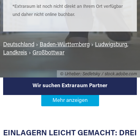
*Extraraum ist noch nicht direkt an Ihrem Ort verfügbar
und daher nicht online buchbar.
Deutschland
›
Baden-Württemberg
›
Ludwigsburg,
Landkreis
›
Großbottwar
© Urheber: Sedletsky / stock.adobe.com
Wir suchen Extraraum Partner
Werden Sie Extraraum Partner in
71723 Großbottwar
EINLAGERN LEICHT GEMACHT: DREI
Sie bieten Kunden Lagerraum zur Miete, der