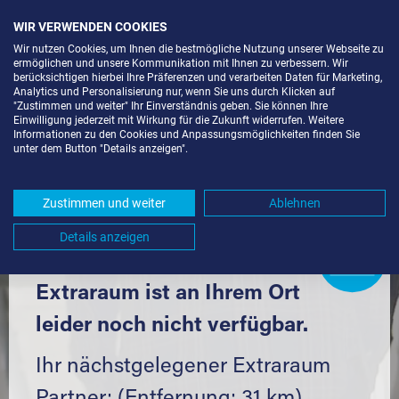
WIR VERWENDEN COOKIES
Wir nutzen Cookies, um Ihnen die bestmögliche Nutzung unserer Webseite zu
ermöglichen und unsere Kommunikation mit Ihnen zu verbessern. Wir
berücksichtigen hierbei Ihre Präferenzen und verarbeiten Daten für Marketing,
Analytics und Personalisierung nur, wenn Sie uns durch Klicken auf
"Zustimmen und weiter" Ihr Einverständnis geben. Sie können Ihre
Einwilligung jederzeit mit Wirkung für die Zukunft widerrufen. Weitere
LAGERBOX IN GROSSBOTTWAR (
Informationen zu den Cookies und Anpassungsmöglichkeiten finden Sie
unter dem Button "Details anzeigen".
71723) UND UMGEBUNG *
Komfortabel einlagern mit Extraraum
Zustimmen und weiter
Ablehnen
Details anzeigen
Extraraum
Partner
werden?
Hier klicken
Extraraum ist an Ihrem Ort
leider noch nicht verfügbar.
Ihr nächstgelegener Extraraum