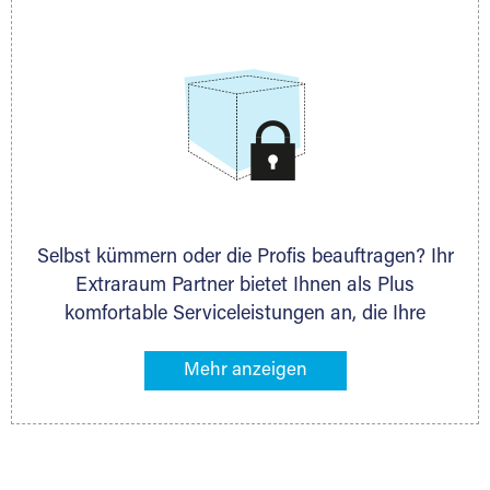
allen weiteren Fragen, die Sie haben.
Selbst kümmern oder die Profis beauftragen? Ihr
Extraraum Partner bietet Ihnen als Plus
komfortable Serviceleistungen an, die Ihre
Lagerung besonders bequem machen. Dazu
gehören z. B. Verpackungsservice, Lieferung von
Packmaterial sowie Abholung und Rückholung.
Ihr Lagergut wird bei Ihrem Extraraum Partner
sicher verwahrt: trocken, staubfrei, auf Wunsch
versiegelt. Natürlich erfüllen die Lagerhallen alle