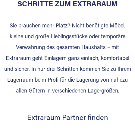
für die Einlagerung von Umzugsgut gebaut
SCHRITTE ZUM EXTRARAUM
wurde? Werden Sie jetzt Extraraum Partner
und generieren Sie über das Portal neue
Sie brauchen mehr Platz? Nicht benötigte Möbel,
Lagerkunden und Vermietungen.
kleine und große Lieblingsstücke oder temporäre
Ihre Vorteile als Extraraum Partner:
Verwahrung des gesamten Haushalts – mit
Marktgerechte Preise
Digitale Buchungsplattform
Extraraum geht Einlagern ganz einfach, komfortabel
Flexibel auf Sie ausgerichtet
und sicher. In nur drei Schritten kommen Sie zu Ihrem
Gewinnung von Neukunden
Lagerraum beim Profi für die Lagerung von nahezu
Sprechen Sie uns an, wir freuen uns auf Ihre
allen Gütern in verschiedenen Lagergrößen.
Nachricht.
Ihre Ansprechpartnerin:
Thorsten Klemt
Extraraum Partner finden
Telefon:
+49 6145 5442 - 404
E-Mail:
thorsten.klemt@extraraum.de