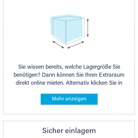
Sie wissen bereits, welche Lagergröße Sie
benötigen? Dann können Sie Ihren Extraraum
direkt online mieten. Alternativ klicken Sie in
unserer Lagerliste die entsprechenden
Gegenstände an, die Sie einlagern möchten –
das Volumen wird sofort und exakt für Sie
ermittelt. Natürlich steht Ihnen Ihr Extraraum
Partner auch gern zur Seite und berät Sie
Sicher einlagern
persönlich hinsichtlich Lagervolumen und zu