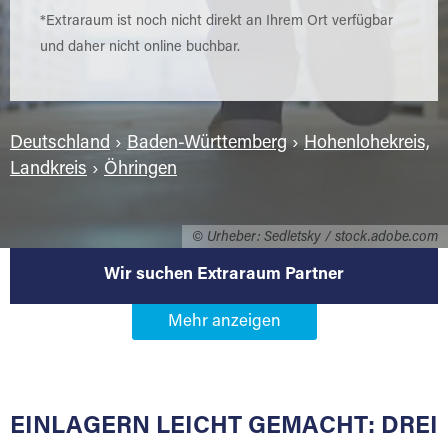
*Extraraum ist noch nicht direkt an Ihrem Ort verfügbar
und daher nicht online buchbar.
Deutschland
›
Baden-Württemberg
›
Hohenlohekreis,
Landkreis
›
Öhringen
© Urheber: Sedletsky / stock.adobe.com
Wir suchen Extraraum Partner
Werden Sie Extraraum Partner in
74613 Öhringen
EINLAGERN LEICHT GEMACHT: DREI
Sie bieten Kunden Lagerraum zur Miete, der