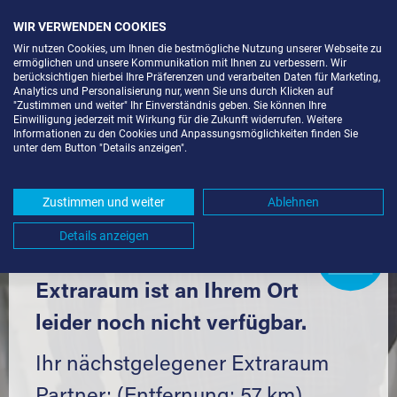
WIR VERWENDEN COOKIES
Wir nutzen Cookies, um Ihnen die bestmögliche Nutzung unserer Webseite zu
ermöglichen und unsere Kommunikation mit Ihnen zu verbessern. Wir
berücksichtigen hierbei Ihre Präferenzen und verarbeiten Daten für Marketing,
Analytics und Personalisierung nur, wenn Sie uns durch Klicken auf
"Zustimmen und weiter" Ihr Einverständnis geben. Sie können Ihre
Einwilligung jederzeit mit Wirkung für die Zukunft widerrufen. Weitere
LAGERBOX IN ÖHRINGEN (74613)
Informationen zu den Cookies und Anpassungsmöglichkeiten finden Sie
unter dem Button "Details anzeigen".
UND UMGEBUNG *
Komfortabel einlagern mit Extraraum
Zustimmen und weiter
Ablehnen
Details anzeigen
Extraraum
Partner
werden?
Hier klicken
Extraraum ist an Ihrem Ort
leider noch nicht verfügbar.
Ihr nächstgelegener Extraraum