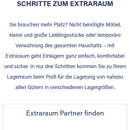
für die Einlagerung von Umzugsgut gebaut
SCHRITTE ZUM EXTRARAUM
wurde? Werden Sie jetzt Extraraum Partner
und generieren Sie über das Portal neue
Sie brauchen mehr Platz? Nicht benötigte Möbel,
Lagerkunden und Vermietungen.
kleine und große Lieblingsstücke oder temporäre
Ihre Vorteile als Extraraum Partner:
Verwahrung des gesamten Haushalts – mit
Marktgerechte Preise
Digitale Buchungsplattform
Extraraum geht Einlagern ganz einfach, komfortabel
Flexibel auf Sie ausgerichtet
und sicher. In nur drei Schritten kommen Sie zu Ihrem
Gewinnung von Neukunden
Lagerraum beim Profi für die Lagerung von nahezu
Sprechen Sie uns an, wir freuen uns auf Ihre
allen Gütern in verschiedenen Lagergrößen.
Nachricht.
Ihre Ansprechpartnerin:
Thorsten Klemt
Extraraum Partner finden
Telefon:
+49 6145 5442 - 404
E-Mail:
thorsten.klemt@extraraum.de