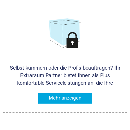
allen weiteren Fragen, die Sie haben.
Selbst kümmern oder die Profis beauftragen? Ihr
Extraraum Partner bietet Ihnen als Plus
komfortable Serviceleistungen an, die Ihre
Lagerung besonders bequem machen. Dazu
gehören z. B. Verpackungsservice, Lieferung von
Packmaterial sowie Abholung und Rückholung.
Ihr Lagergut wird bei Ihrem Extraraum Partner
sicher verwahrt: trocken, staubfrei, auf Wunsch
versiegelt. Natürlich erfüllen die Lagerhallen alle