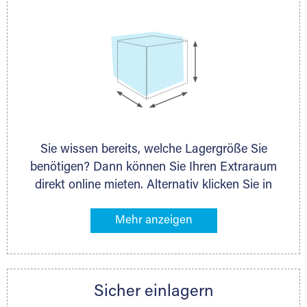
Sie wissen bereits, welche Lagergröße Sie
benötigen? Dann können Sie Ihren Extraraum
direkt online mieten. Alternativ klicken Sie in
unserer Lagerliste die entsprechenden
Gegenstände an, die Sie einlagern möchten –
das Volumen wird sofort und exakt für Sie
ermittelt. Natürlich steht Ihnen Ihr Extraraum
Partner auch gern zur Seite und berät Sie
Sicher einlagern
persönlich hinsichtlich Lagervolumen und zu