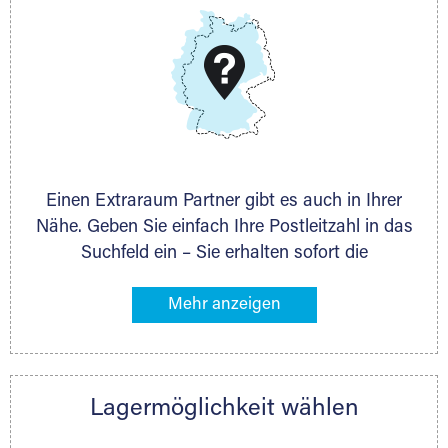
DMG Aktiengesellschaft
Schieferstein 11A
65439 Flörsheim
www.dmg-ag.com
Einen Extraraum Partner gibt es auch in Ihrer
Nähe. Geben Sie einfach Ihre Postleitzahl in das
Suchfeld ein – Sie erhalten sofort die
Kontaktdaten des Partners mit
Lagermöglichkeiten in Ihrer Nähe. An zahlreichen
Orten können Sie anschließend Ihren Lagerraum
direkt online mieten. Gibt es Extraraum noch
nicht an Ihrem Ort, kontaktieren Sie den
Lagermöglichkeit wählen
nächstgelegenen Partner und besprechen alles
persönlich.