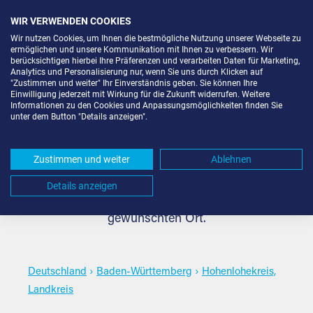
WIR VERWENDEN COOKIES
Wir nutzen Cookies, um Ihnen die bestmögliche Nutzung unserer Webseite zu
ermöglichen und unsere Kommunikation mit Ihnen zu verbessern. Wir
berücksichtigen hierbei Ihre Präferenzen und verarbeiten Daten für Marketing,
Analytics und Personalisierung nur, wenn Sie uns durch Klicken auf
"Zustimmen und weiter" Ihr Einverständnis geben. Sie können Ihre
Lagerbox mieten in
Einwilligung jederzeit mit Wirkung für die Zukunft widerrufen. Weitere
Informationen zu den Cookies und Anpassungsmöglichkeiten finden Sie
unter dem Button "Details anzeigen".
Hohenlohekreis, Landkreis
Zustimmen und weiter
Ablehnen
Die passende Lagerbox mieten für jeden Bedarf in
Details anzeigen
Hohenlohekreis, Landkreis. Wählen Sie den
gewünschten Ort.
Deutschland
›
Baden-Württemberg
›
Hohenlohekreis,
Landkreis