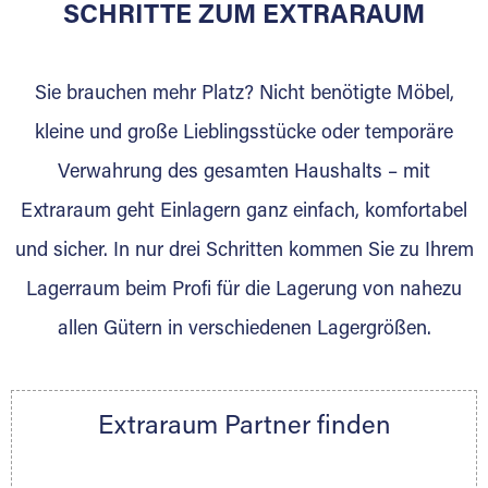
für die Einlagerung von Umzugsgut gebaut
SCHRITTE ZUM EXTRARAUM
wurde? Werden Sie jetzt Extraraum Partner
und generieren Sie über das Portal neue
Sie brauchen mehr Platz? Nicht benötigte Möbel,
Lagerkunden und Vermietungen.
kleine und große Lieblingsstücke oder temporäre
Ihre Vorteile als Extraraum Partner:
Verwahrung des gesamten Haushalts – mit
Marktgerechte Preise
Digitale Buchungsplattform
Extraraum geht Einlagern ganz einfach, komfortabel
Flexibel auf Sie ausgerichtet
und sicher. In nur drei Schritten kommen Sie zu Ihrem
Gewinnung von Neukunden
Lagerraum beim Profi für die Lagerung von nahezu
Sprechen Sie uns an, wir freuen uns auf Ihre
allen Gütern in verschiedenen Lagergrößen.
Nachricht.
Ihre Ansprechpartnerin:
Thorsten Klemt
Extraraum Partner finden
Telefon:
+49 6145 5442 - 404
E-Mail:
thorsten.klemt@extraraum.de