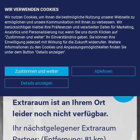
WIR VERWENDEN COOKIES
Wir nutzen Cookies, um Ihnen die bestmögliche Nutzung unserer Webseite zu
ermöglichen und unsere Kommunikation mit Ihnen zu verbessern. Wir
berücksichtigen hierbei Ihre Präferenzen und verarbeiten Daten für Marketing,
Analytics und Personalisierung nur, wenn Sie uns durch Klicken auf
"Zustimmen und weiter" Ihr Einverständnis geben. Sie können Ihre
Einwilligung jederzeit mit Wirkung für die Zukunft widerrufen. Weitere
LAGERBOX IN DÖRZBACH (74677)
Informationen zu den Cookies und Anpassungsmöglichkeiten finden Sie
unter dem Button "Details anzeigen".
UND UMGEBUNG *
Komfortabel einlagern mit Extraraum
Zustimmen und weiter
Ablehnen
Details anzeigen
Extraraum
Partner
werden?
Hier klicken
Extraraum ist an Ihrem Ort
leider noch nicht verfügbar.
Ihr nächstgelegener Extraraum