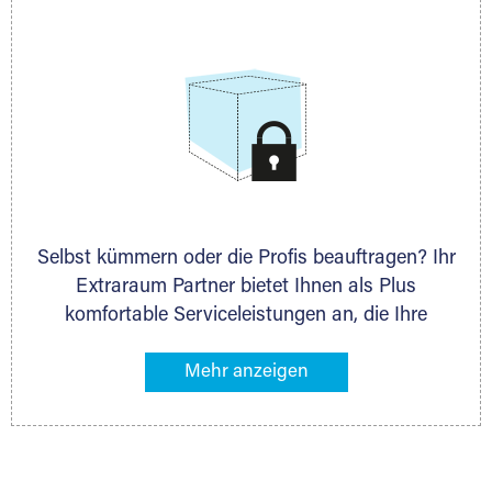
allen weiteren Fragen, die Sie haben.
Selbst kümmern oder die Profis beauftragen? Ihr
Extraraum Partner bietet Ihnen als Plus
komfortable Serviceleistungen an, die Ihre
Lagerung besonders bequem machen. Dazu
gehören z. B. Verpackungsservice, Lieferung von
Packmaterial sowie Abholung und Rückholung.
Ihr Lagergut wird bei Ihrem Extraraum Partner
sicher verwahrt: trocken, staubfrei, auf Wunsch
versiegelt. Natürlich erfüllen die Lagerhallen alle