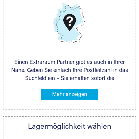
DMG Aktiengesellschaft
Schieferstein 11A
65439 Flörsheim
www.dmg-ag.com
Einen Extraraum Partner gibt es auch in Ihrer
Nähe. Geben Sie einfach Ihre Postleitzahl in das
Suchfeld ein – Sie erhalten sofort die
Kontaktdaten des Partners mit
Lagermöglichkeiten in Ihrer Nähe. An zahlreichen
Orten können Sie anschließend Ihren Lagerraum
direkt online mieten. Gibt es Extraraum noch
nicht an Ihrem Ort, kontaktieren Sie den
Lagermöglichkeit wählen
nächstgelegenen Partner und besprechen alles
persönlich.