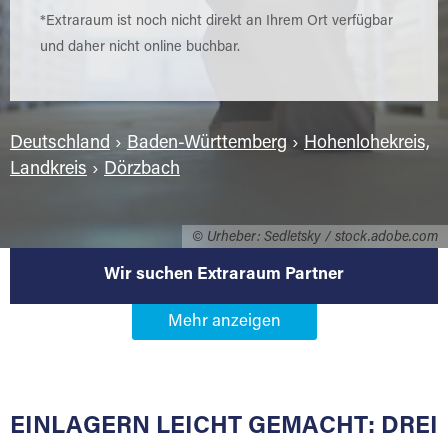
*Extraraum ist noch nicht direkt an Ihrem Ort verfügbar
und daher nicht online buchbar.
Deutschland
›
Baden-Württemberg
›
Hohenlohekreis,
Landkreis
›
Dörzbach
© Urheber: Sedletsky / stock.adobe.com
Wir suchen Extraraum Partner
Werden Sie Extraraum Partner in
74677 Dörzbach
EINLAGERN LEICHT GEMACHT: DREI
Sie bieten Kunden Lagerraum zur Miete, der