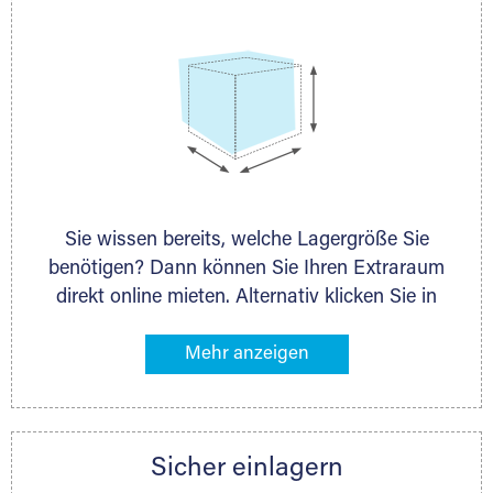
Sie wissen bereits, welche Lagergröße Sie
benötigen? Dann können Sie Ihren Extraraum
direkt online mieten. Alternativ klicken Sie in
unserer Lagerliste die entsprechenden
Gegenstände an, die Sie einlagern möchten –
das Volumen wird sofort und exakt für Sie
ermittelt. Natürlich steht Ihnen Ihr Extraraum
Partner auch gern zur Seite und berät Sie
Sicher einlagern
persönlich hinsichtlich Lagervolumen und zu